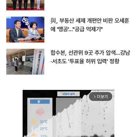
與, 부동산 세제 개편안 비판 오세훈
에 '맹공'…"공급 억제기"
합수본, 선관위 9곳 추가 압색…강남
·서초도 '투표율 허위 입력' 정황
더보기
arrow_forward_ios