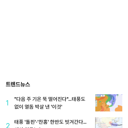
트렌드뉴스
"다음 주 기온 뚝 떨어진다"…태풍도
1
없이 열돔 박살 낸 '이것'
태풍 '돌핀'·'찬홈' 한반도 빗겨간다…
2