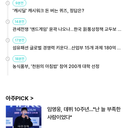
9분전
'캐시딜' 캐시워크 돈 버는 퀴즈, 정답은?
14분전
관세전쟁 '엔드게임' 윤곽 나오나…한국 新통상정책 교두보 활
용해야
17분전
섬유패션 글로벌 경쟁력 키운다…산업부 15개 과제 180억 지
원
18분전
농식품부, '천원의 아침밥' 참여 200개 대학 선정
아주PICK >
임영웅, 데뷔 10주년…"난 늘 부족한
사람이었다"