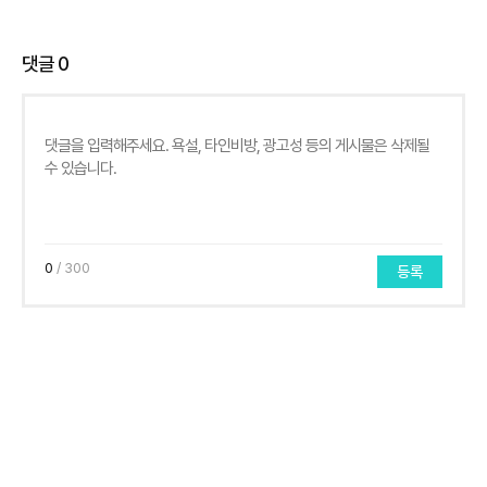
댓글
0
0
/ 300
등록