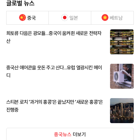
글로벌 뉴스
중국
일본
베트남
희토류 다음은 광모듈…중국이 움켜쥔 새로운 전략자
산
중국산 에어콘을 웃돈 주고 산다...유럽 열광시킨 메이
디
스티븐 로치 '과거의 홍콩'은 끝났지만 '새로운 홍콩'은
진행중
중국뉴스
더보기