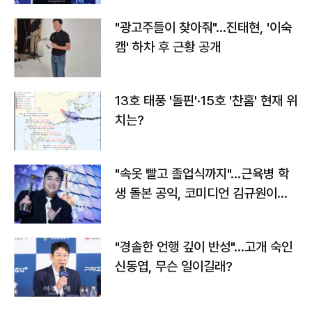
"광고주들이 찾아줘"…진태현, '이숙
캠' 하차 후 근황 공개
13호 태풍 '돌핀'·15호 '찬홈' 현재 위
치는?
"속옷 빨고 졸업식까지"…근육병 학
생 돌본 공익, 코미디언 김규원이었
다
"경솔한 언행 깊이 반성"…고개 숙인
신동엽, 무슨 일이길래?