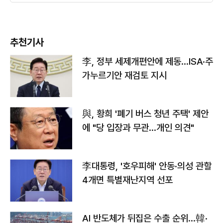
추천기사
李, 정부 세제개편안에 제동…ISA·주
가누르기안 재검토 지시
與, 황희 '폐기 버스 청년 주택' 제안
에 "당 입장과 무관…개인 의견"
李대통령, '호우피해' 안동·의성 관할
4개면 특별재난지역 선포
AI 반도체가 뒤집은 수출 순위…韓·