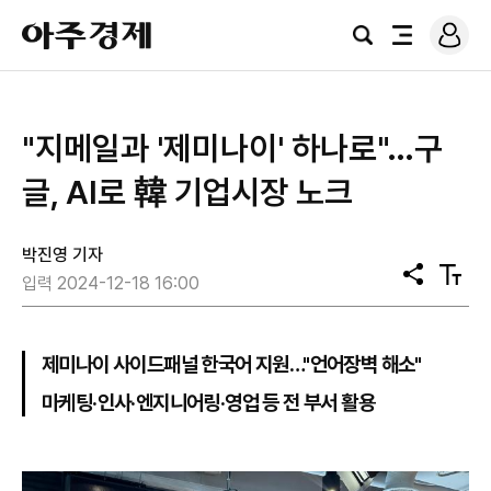
로
아
그
검
전
주
인
색
체
경
메
제
뉴
"지메일과 '제미나이' 하나로"…구
글, AI로 韓 기업시장 노크
박진영 기자
공
텍
입력 2024-12-18 16:00
유
스
트
크
기
제미나이 사이드패널 한국어 지원…"언어장벽 해소"
마케팅·인사·엔지니어링·영업 등 전 부서 활용