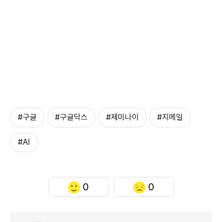
#구글
#구글닥스
#제미나이
#지메일
#AI
0
0