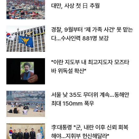
대만, 사상 첫 日 추월
경찰, 9월부터 '제 가족 사건' 못 맡는
다…수사인력 881명 보강
"이란 지도부 내 최고지도자 모즈타
바 위독설 확산"
서울 낮 35도 무더위 계속…동해안
최대 150㎜ 폭우
李대통령 "군, 내란 이후 신뢰 회복
해야…지휘부 헌신해달라"