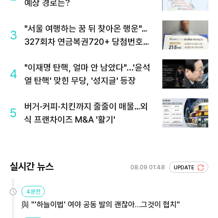
예상 경로는?
"서울 여행하는 꿈 뒤 찾아온 행운"…
3
327회차 연금복권720+ 당첨번호조
회 주목
"이재명 탄핵, 얼마 안 남았다"...'윤석
4
열 탄핵' 맞힌 무당, '성지글' 등장
버거·커피·치킨까지 줄줄이 매물…외
5
식 프랜차이즈 M&A '활기'
실시간 뉴스
08.09 01:48
UPDATE
4분전
與 "'하늘이법' 여야 공동 발의 괜찮아…그것이 협치"