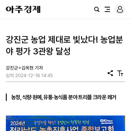
로
아
그
검
전
주
인
색
체
경
메
제
뉴
강진군 농업 제대로 빛났다! 농업분
야 평가 3관왕 달성
강진군=김옥현 기자
공
텍
입력 2024-12-18 14:45
유
스
트
크
기
농정, 식량·원예, 유통·농식품 분야 트리플 크라운 쾌거