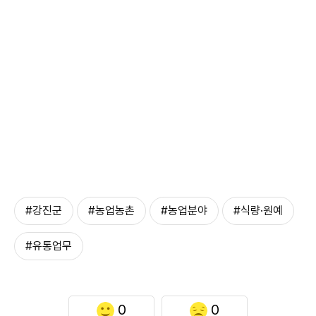
#강진군
#농업농촌
#농업분야
#식량·원예
#유통업무
0
0