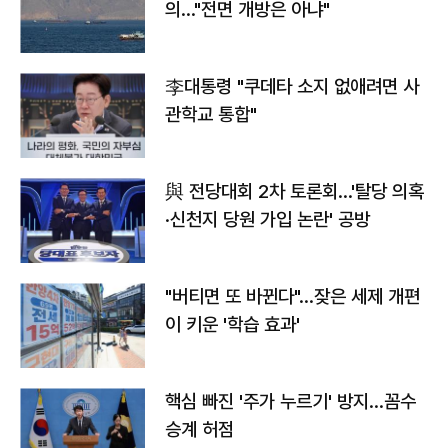
의…"전면 개방은 아냐"
李대통령 "쿠데타 소지 없애려면 사
관학교 통합"
與 전당대회 2차 토론회…'탈당 의혹
·신천지 당원 가입 논란' 공방
"버티면 또 바뀐다"…잦은 세제 개편
이 키운 '학습 효과'
핵심 빠진 '주가 누르기' 방지…꼼수
승계 허점