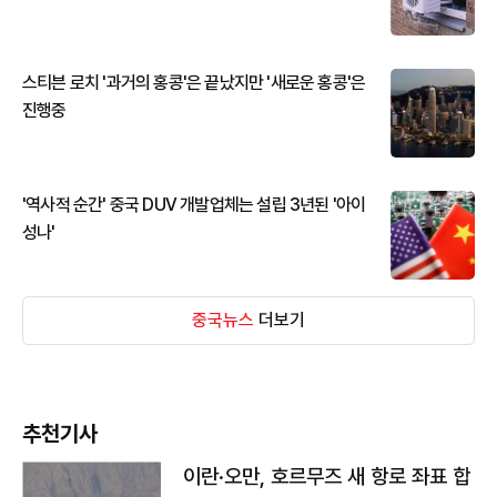
스티븐 로치 '과거의 홍콩'은 끝났지만 '새로운 홍콩'은
진행중
'역사적 순간' 중국 DUV 개발업체는 설립 3년된 '아이
성나'
중국뉴스
더보기
추천기사
이란·오만, 호르무즈 새 항로 좌표 합