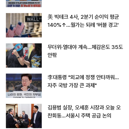
美 빅테크 4사, 2분기 순이익 평균
140%↑…월가는 되레 '버블 경고'
무더위·열대야 계속…체감온도 35도
안팎
李대통령 "외교에 정쟁 안타까워…
자주 국방 가장 큰 과제"
김용범 실장, 오세훈 시장과 오늘 오
찬회동...서울시 주택 공급 논의