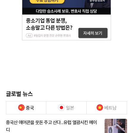
글로벌 뉴스
중국
일본
베트남
중국산 에어콘을 웃돈 주고 산다...유럽 열광시킨 메이
디