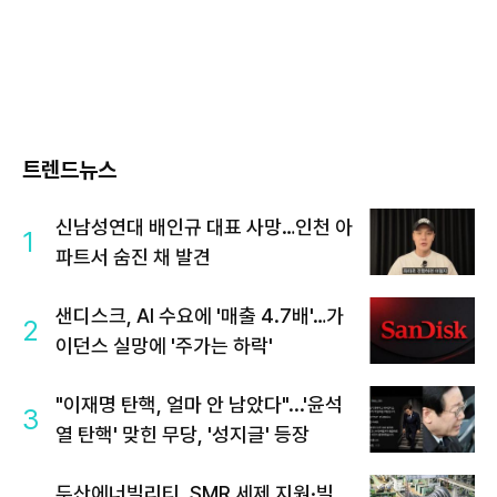
트렌드뉴스
신남성연대 배인규 대표 사망…인천 아
1
파트서 숨진 채 발견
샌디스크, AI 수요에 '매출 4.7배'…가
2
이던스 실망에 '주가는 하락'
"이재명 탄핵, 얼마 안 남았다"...'윤석
3
열 탄핵' 맞힌 무당, '성지글' 등장
두산에너빌리티, SMR 세제 지원·빌