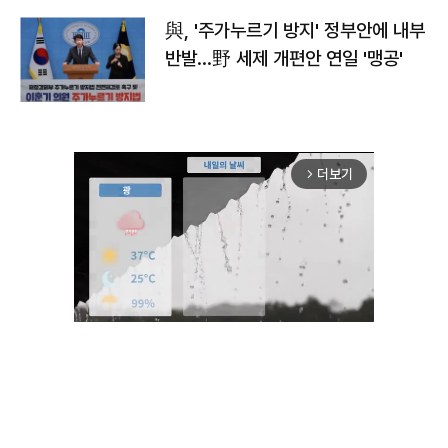
與, '주가누르기 방지' 정부안에 내부
반발…野 세제 개편안 연일 '맹공'
더보기
arrow_forward_ios
Unmute