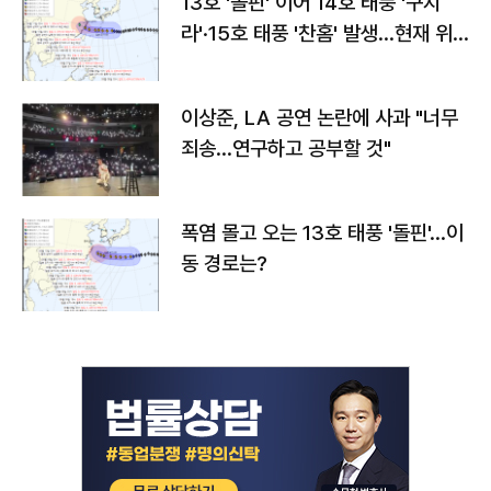
13호 '돌핀' 이어 14호 태풍 '구지
라'·15호 태풍 '찬홈' 발생…현재 위
치와 이동경로는?
이상준, LA 공연 논란에 사과 "너무
죄송…연구하고 공부할 것"
폭염 몰고 오는 13호 태풍 '돌핀'…이
동 경로는?