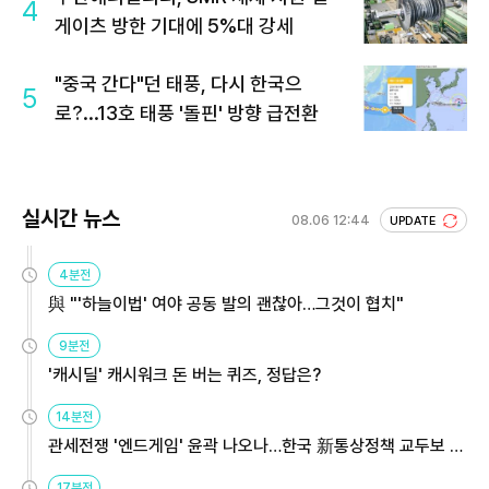
4
게이츠 방한 기대에 5%대 강세
"중국 간다"던 태풍, 다시 한국으
5
로?...13호 태풍 '돌핀' 방향 급전환
실시간 뉴스
08.06 12:44
UPDATE
4분전
與 "'하늘이법' 여야 공동 발의 괜찮아…그것이 협치"
9분전
'캐시딜' 캐시워크 돈 버는 퀴즈, 정답은?
14분전
관세전쟁 '엔드게임' 윤곽 나오나…한국 新통상정책 교두보 활
용해야
17분전