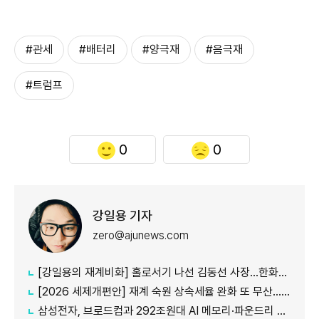
#관세
#배터리
#양극재
#음극재
#트럼프
0
0
강일용 기자
zero@ajunews.com
[강일용의 재계비화] 홀로서기 나선 김동선 사장...한화M&S 향후 과제는?
[2026 세제개편안] 재계 숙원 상속세율 완화 또 무산...국내생산·석화 세제지원 실효성 의문
삼성전자, 브로드컴과 292조원대 AI 메모리·파운드리 협력...차세대 HBM 경쟁력 입증