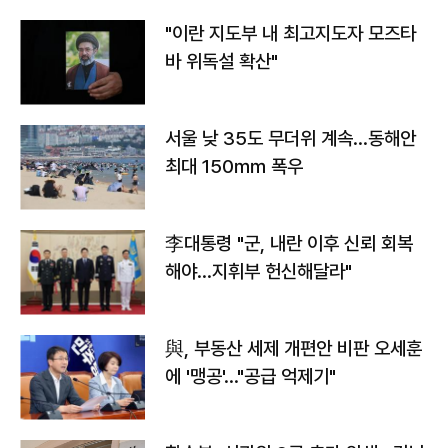
"이란 지도부 내 최고지도자 모즈타
바 위독설 확산"
서울 낮 35도 무더위 계속…동해안
최대 150㎜ 폭우
李대통령 "군, 내란 이후 신뢰 회복
해야…지휘부 헌신해달라"
與, 부동산 세제 개편안 비판 오세훈
에 '맹공'…"공급 억제기"