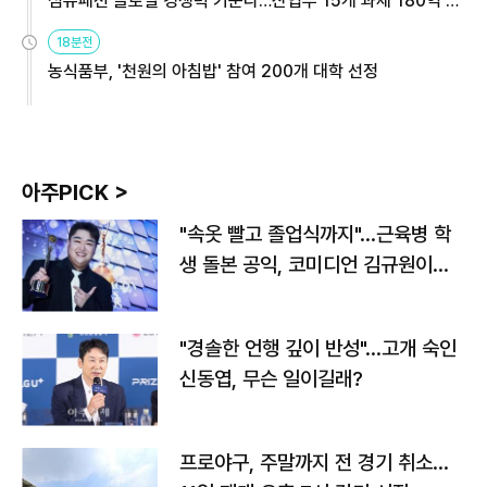
섬유패션 글로벌 경쟁력 키운다…산업부 15개 과제 180억 지
원
18분전
농식품부, '천원의 아침밥' 참여 200개 대학 선정
아주PICK >
"속옷 빨고 졸업식까지"…근육병 학
생 돌본 공익, 코미디언 김규원이었
다
"경솔한 언행 깊이 반성"…고개 숙인
신동엽, 무슨 일이길래?
프로야구, 주말까지 전 경기 취소…