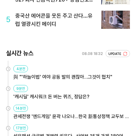
회 주목
중국산 에어콘을 웃돈 주고 산다...유
5
럽 열광시킨 메이디
실시간 뉴스
08.08 18:32
UPDATE
4분전
與 "'하늘이법' 여야 공동 발의 괜찮아…그것이 협치"
9분전
'캐시딜' 캐시워크 돈 버는 퀴즈, 정답은?
14분전
관세전쟁 '엔드게임' 윤곽 나오나…한국 新통상정책 교두보 활
용해야
17분전