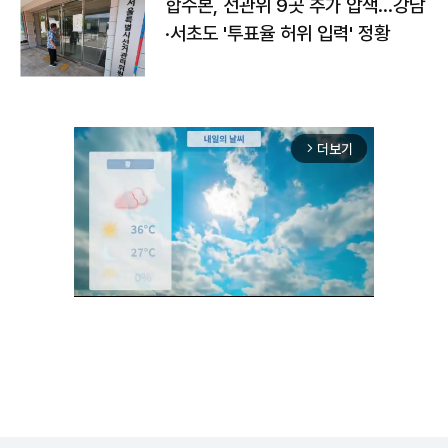
합수본, 선관위 9곳 추가 압색…강남
·서초도 '투표율 허위 입력' 정황
더보기
arrow_forward_ios
Unmute