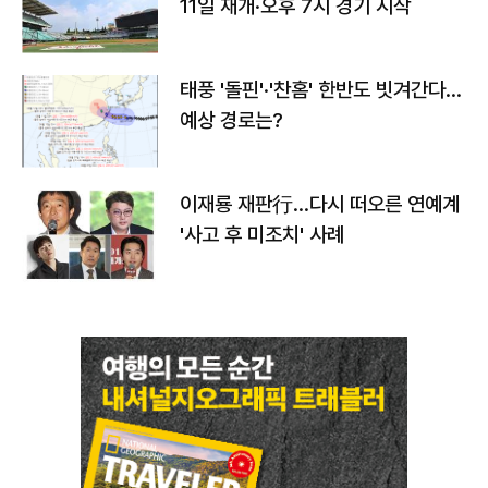
11일 재개·오후 7시 경기 시작
태풍 '돌핀'·'찬홈' 한반도 빗겨간다…
예상 경로는?
이재룡 재판行…다시 떠오른 연예계
'사고 후 미조치' 사례