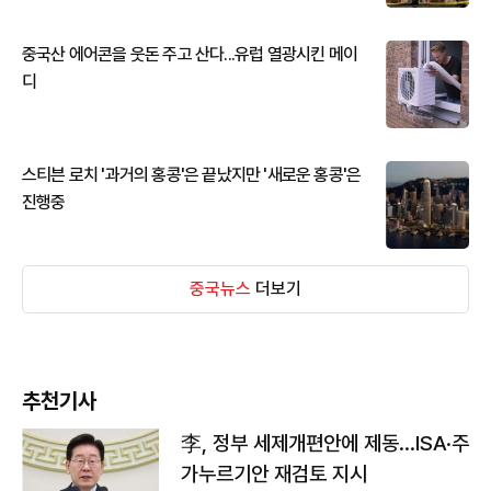
중국산 에어콘을 웃돈 주고 산다...유럽 열광시킨 메이
디
스티븐 로치 '과거의 홍콩'은 끝났지만 '새로운 홍콩'은
진행중
중국뉴스
더보기
추천기사
李, 정부 세제개편안에 제동…ISA·주
가누르기안 재검토 지시