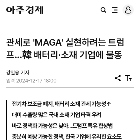
로
아
그
검
전
주
인
색
체
경
메
제
뉴
관세로 'MAGA' 실현하려는 트럼
프…韓 배터리·소재 기업에 불똥
강일용 기자
공
텍
입력 2024-12-17 18:00
유
스
트
크
기
전기차 보조금 폐지, 배터리 소재 관세 가능성↑
대미 수출량 많은 국내 소재 기업 타격 우려
바로 정책화 가능성은 낮아...트럼프 특유 협상법
충분히 예상 가능한 정책, 한국 기업에 유리한 요소도