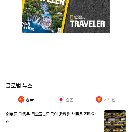
글로벌 뉴스
중국
일본
베트남
희토류 다음은 광모듈…중국이 움켜쥔 새로운 전략자
산