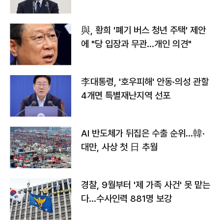
與, 황희 '폐기 버스 청년 주택' 제안
에 "당 입장과 무관…개인 의견"
李대통령, '호우피해' 안동·의성 관할
4개면 특별재난지역 선포
AI 반도체가 뒤집은 수출 순위…韓·
대만, 사상 첫 日 추월
경찰, 9월부터 '제 가족 사건' 못 맡는
다…수사인력 881명 보강