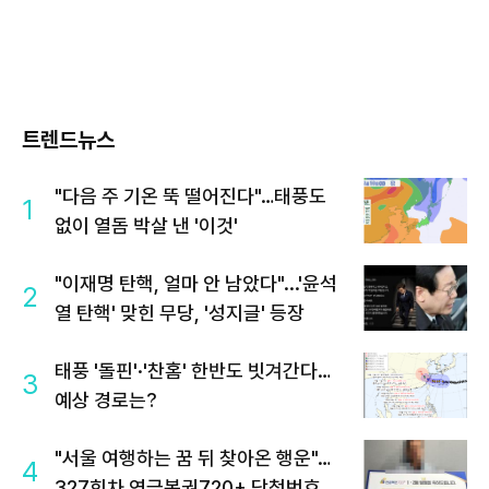
트렌드뉴스
"다음 주 기온 뚝 떨어진다"…태풍도
1
없이 열돔 박살 낸 '이것'
"이재명 탄핵, 얼마 안 남았다"...'윤석
2
열 탄핵' 맞힌 무당, '성지글' 등장
태풍 '돌핀'·'찬홈' 한반도 빗겨간다…
3
예상 경로는?
"서울 여행하는 꿈 뒤 찾아온 행운"…
4
327회차 연금복권720+ 당첨번호조