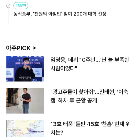
원
18분전
농식품부, '천원의 아침밥' 참여 200개 대학 선정
아주PICK >
임영웅, 데뷔 10주년…"난 늘 부족한
사람이었다"
"광고주들이 찾아줘"…진태현, '이숙
캠' 하차 후 근황 공개
13호 태풍 '돌핀'·15호 '찬홈' 현재 위
치는?