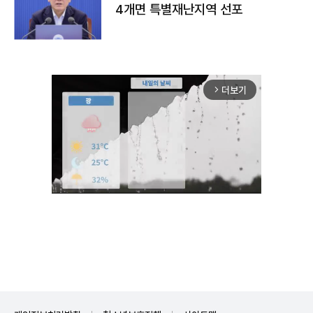
4개면 특별재난지역 선포
더보기
arrow_forward_ios
Unmute