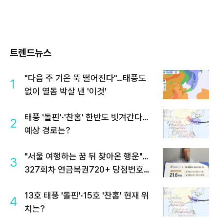
트렌드뉴스
"다음 주 기온 뚝 떨어진다"…태풍도
1
없이 열돔 박살 낸 '이것'
태풍 '돌핀'·'찬홈' 한반도 빗겨간다…
2
예상 경로는?
"서울 여행하는 꿈 뒤 찾아온 행운"…
3
327회차 연금복권720+ 당첨번호조
회 주목
13호 태풍 '돌핀'·15호 '찬홈' 현재 위
4
치는?