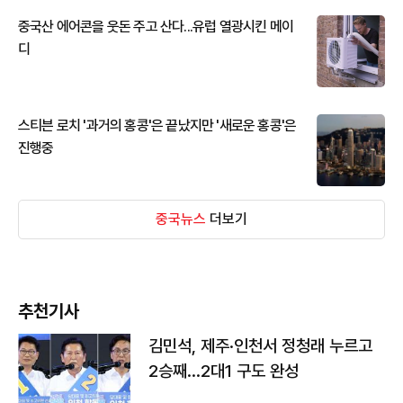
중국산 에어콘을 웃돈 주고 산다...유럽 열광시킨 메이
디
스티븐 로치 '과거의 홍콩'은 끝났지만 '새로운 홍콩'은
진행중
중국뉴스
더보기
추천기사
김민석, 제주·인천서 정청래 누르고
2승째…2대1 구도 완성