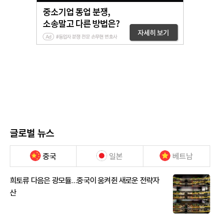
글로벌 뉴스
중국
일본
베트남
희토류 다음은 광모듈…중국이 움켜쥔 새로운 전략자
산