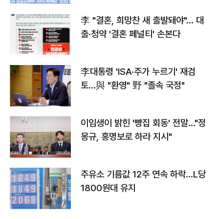
李 "결혼, 희망찬 새 출발돼야"… 대
출·청약 '결혼 페널티' 손본다
李대통령 'ISA·주가 누르기' 재검
토…與 "환영" 野 "졸속 국정"
이임생이 밝힌 '빵집 회동' 전말…"정
몽규, 홍명보로 하라 지시"
주유소 기름값 12주 연속 하락…L당
1800원대 유지