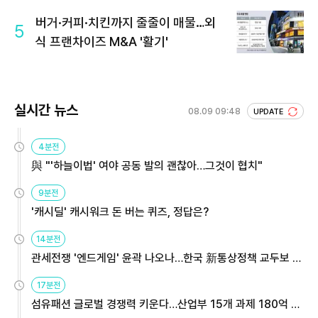
버거·커피·치킨까지 줄줄이 매물…외
5
식 프랜차이즈 M&A '활기'
실시간 뉴스
08.09 09:48
UPDATE
4분전
與 "'하늘이법' 여야 공동 발의 괜찮아…그것이 협치"
9분전
'캐시딜' 캐시워크 돈 버는 퀴즈, 정답은?
14분전
관세전쟁 '엔드게임' 윤곽 나오나…한국 新통상정책 교두보 활
용해야
17분전
섬유패션 글로벌 경쟁력 키운다…산업부 15개 과제 180억 지