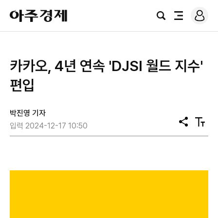
로
아
그
검
전
주
인
색
체
경
메
제
뉴
카카오, 4년 연속 'DJSI 월드 지수'
편입
박진영 기자
공
텍
입력 2024-12-17 10:50
유
스
트
크
기