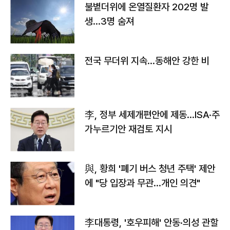
불볕더위에 온열질환자 202명 발
생…3명 숨져
전국 무더위 지속…동해안 강한 비
李, 정부 세제개편안에 제동…ISA·주
가누르기안 재검토 지시
與, 황희 '폐기 버스 청년 주택' 제안
에 "당 입장과 무관…개인 의견"
李대통령, '호우피해' 안동·의성 관할