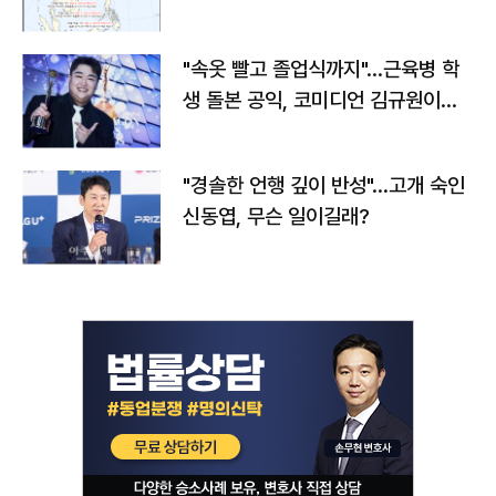
"속옷 빨고 졸업식까지"…근육병 학
생 돌본 공익, 코미디언 김규원이었
다
"경솔한 언행 깊이 반성"…고개 숙인
신동엽, 무슨 일이길래?