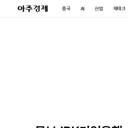
아
중국
AI
산업
재테크
주
경
제