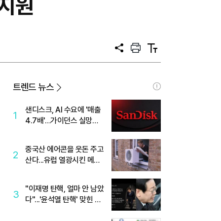
 지원
공
프
텍
유
린
스
트
트
크
기
트렌드 뉴스
샌디스크, AI 수요에 '매출
1
4.7배'…가이던스 실망에
'주가는 하락'
중국산 에어콘을 웃돈 주고
2
산다...유럽 열광시킨 메이
디
"이재명 탄핵, 얼마 안 남았
3
다"...'윤석열 탄핵' 맞힌 무
당, '성지글' 등장