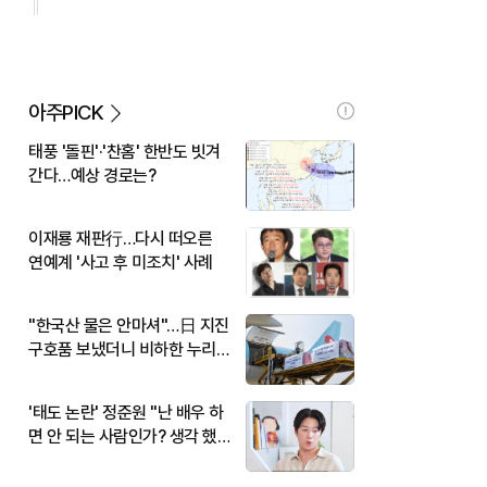
아주PICK
태풍 '돌핀'·'찬홈' 한반도 빗겨
간다…예상 경로는?
이재룡 재판行…다시 떠오른
연예계 '사고 후 미조치' 사례
"한국산 물은 안마셔"…日 지진
구호품 보냈더니 비하한 누리
꾼
'태도 논란' 정준원 "난 배우 하
면 안 되는 사람인가? 생각 했
다"