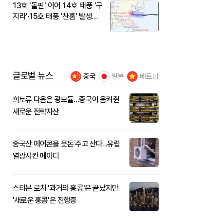
13호 '돌핀' 이어 14호 태풍 '구
지라'·15호 태풍 '찬홈' 발생…
현재 위치와 이동경로는?
글로벌 뉴스
중국
일본
베트남
희토류 다음은 광모듈…중국이 움켜쥔
새로운 전략자산
중국산 에어콘을 웃돈 주고 산다...유럽
열광시킨 메이디
스티븐 로치 '과거의 홍콩'은 끝났지만
'새로운 홍콩'은 진행중