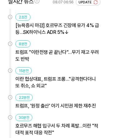
실시간 뉴스
08.07 06:56
UPDATE
2초전
[뉴욕증시 마감] 호르무즈 긴장에 유가 4% 급
등…SK하이닉스 ADR 5%↓
8분전
트럼프 "이란전쟁 곧 끝난다"…무기 재고 우려
도 반박
15분전
이란 협상대표, 트럼프 조롱…"공격한다더니
또 취소, 쇼 외교"
22분전
트럼프, '원정 출산' 아기 시민권 제한 재추진
30분전
호르무즈 해협 입구서 두 차례 폭발…이란 "적
대적 표적 대응 작전"