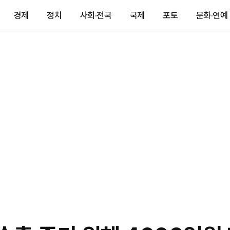
경제
정치
사회·전국
국제
포토
문화·연예