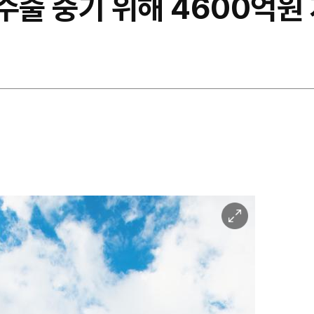
수출 중기 위해 4600억원
이
미
지
확
대