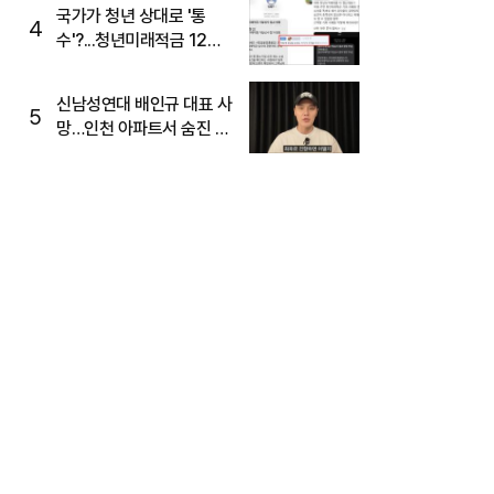
국가가 청년 상대로 '통
4
수'?...청년미래적금 12%
준다더니 "응, 오류야"
신남성연대 배인규 대표 사
5
망…인천 아파트서 숨진 채
발견