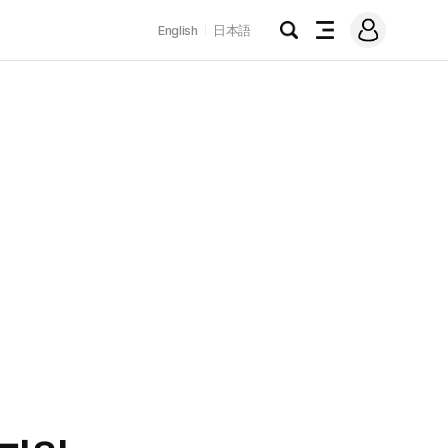
로
English
日本語
그
검
전
인
색
체
메
뉴