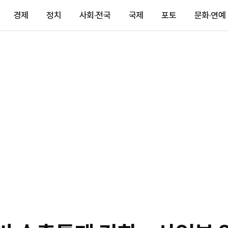
경제
정치
사회·전국
국제
포토
문화·연예