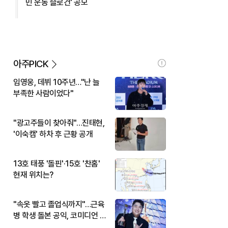
민 운동 슬로건' 공모
아주PICK
임영웅, 데뷔 10주년…"난 늘
부족한 사람이었다"
"광고주들이 찾아줘"…진태현,
'이숙캠' 하차 후 근황 공개
13호 태풍 '돌핀'·15호 '찬홈'
현재 위치는?
"속옷 빨고 졸업식까지"…근육
병 학생 돌본 공익, 코미디언 김
규원이었다