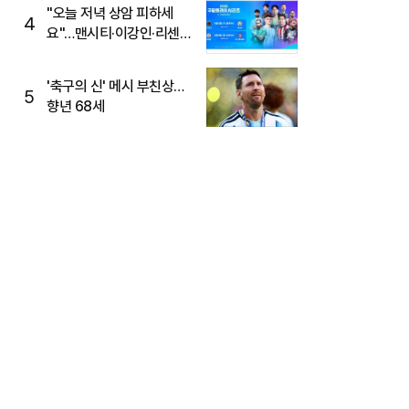
"오늘 저녁 상암 피하세
4
요"…맨시티·이강인·리센느
뜬다, 6호선 혼잡 예상
'축구의 신' 메시 부친상…
5
향년 68세