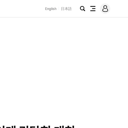
로
English
日本語
그
검
전
인
색
체
메
뉴