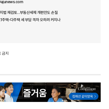
@ajunews.com
 방지법 재검토…부동산세제 개편안도 손질
1주택-다주택 세 부담 격차 오히려 커지나
포 금지