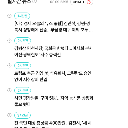
실시간 뉴스
08.09 23:15
UPDATE
1시간전
[아주경제 오늘의 뉴스 종합] 김민석, 강원·경
북서 정청래에 신승…부울경·대구 제외 모두 웃
었다 外
2시간전
김병삼 영천시장, 국회로 향했다…'마사회 본사
이전·광역철도' 사수 총력전
2시간전
트럼프 측근 경영 美 석유회사, 그린란드 승인
없이 시추장비 반입
2시간전
시민 평가받은 '구미 5味'…지역 농식품 상용화
물꼬 텄다
3시간전
전 국민 대상 총상금 400만원...김천시, '새 시