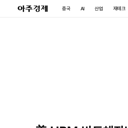
아
중국
AI
산업
재테크
주
경
제