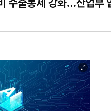
비 수출통제 강화…산업부 
이
미
지
확
대