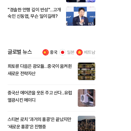
"경솔한 언행 깊이 반성"…고개
숙인 신동엽, 무슨 일이길래?
글로벌 뉴스
중국
일본
베트남
희토류 다음은 광모듈…중국이 움켜쥔
새로운 전략자산
중국산 에어콘을 웃돈 주고 산다...유럽
열광시킨 메이디
스티븐 로치 '과거의 홍콩'은 끝났지만
'새로운 홍콩'은 진행중