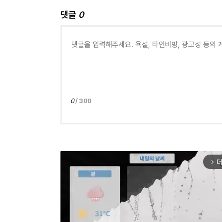
댓글
0
0
/ 300
더
arrow_forward_ios