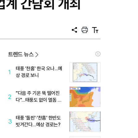
업계 간담회 개최
공
프
텍
유
린
스
트
트
크
기
트렌드 뉴스
태풍 '찬홈' 한국 오나…예
1
상 경로 보니
"다음 주 기온 뚝 떨어진
2
다"…태풍도 없이 열돔 박
살 낸 '이것'
태풍 '돌핀'·'찬홈' 한반도
3
빗겨간다…예상 경로는?