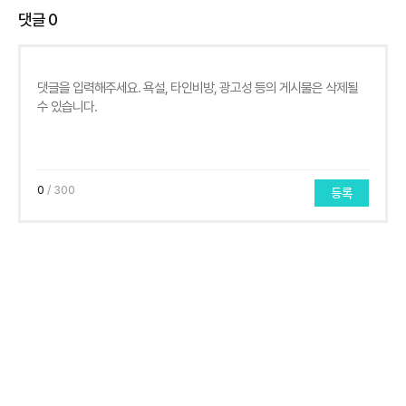
댓글
0
0
/ 300
등록