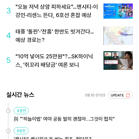
"오늘 저녁 상암 피하세요"…맨시티·이
3
강인·리센느 뜬다, 6호선 혼잡 예상
태풍 '돌핀'·'찬홈' 한반도 빗겨간다…
4
예상 경로는?
"10억 넣어도 25만원"?…SK하이닉
5
스, '쥐꼬리 배당금' 여론 보니
실시간 뉴스
08.10 01:03
UPDATE
4분전
與 "'하늘이법' 여야 공동 발의 괜찮아…그것이 협치"
9분전