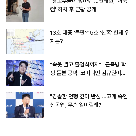
"광고주들이 찾아줘"…진태현, '이숙
캠' 하차 후 근황 공개
13호 태풍 '돌핀'·15호 '찬홈' 현재 위
치는?
"속옷 빨고 졸업식까지"…근육병 학
생 돌본 공익, 코미디언 김규원이었
다
"경솔한 언행 깊이 반성"…고개 숙인
신동엽, 무슨 일이길래?