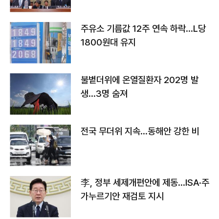
주유소 기름값 12주 연속 하락…L당
1800원대 유지
불볕더위에 온열질환자 202명 발
생…3명 숨져
전국 무더위 지속…동해안 강한 비
李, 정부 세제개편안에 제동…ISA·주
가누르기안 재검토 지시