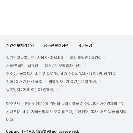
Unmute
개인정보처리방침
청소년보호정책
사이트맵
정기간행등록번호 : 서울 아 00493
회장·발행인 : 곽영길
사장·편집인 : 임규진
청소년보호책임자 : 전운
주소 : 서울특별시 종로구 종로 1길 42(수송동 146-1) 이마빌딩 11층
전화 : 02-767-1500
발행일자 : 2007년 11월 15일
등록일자 : 2008년 01월10일
아주경제는 인터넷신문윤리위원회 윤리강령을 준수합니다. 아주경제의 모든
콘텐츠(기사)는 저작권법의 보호를 받으며, 무단전재, 복사, 배포 등을 금지합
니다.
Copyright ⓒ AJUNEWS All rights reserved.