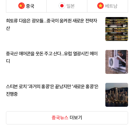
중국
일본
베트남
희토류 다음은 광모듈…중국이 움켜쥔 새로운 전략자
산
중국산 에어콘을 웃돈 주고 산다...유럽 열광시킨 메이
디
스티븐 로치 '과거의 홍콩'은 끝났지만 '새로운 홍콩'은
진행중
중국뉴스
더보기