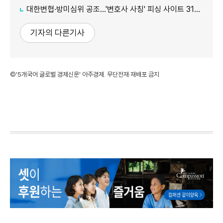
대한변협·방미심위 공조…'변호사 사칭' 피싱 사이트 31건 무더기 차단
기자의 다른기사
©'5개국어 글로벌 경제신문' 아주경제. 무단전재·재배포 금지