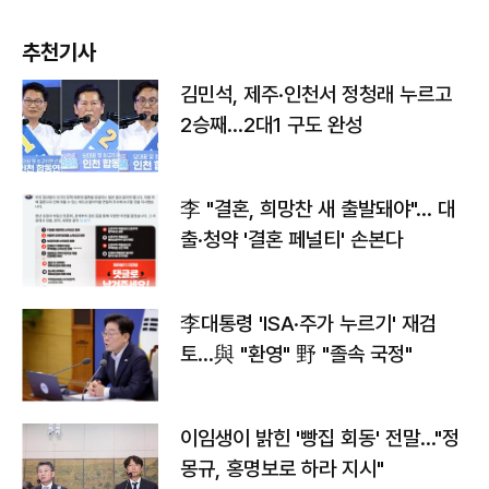
추천기사
김민석, 제주·인천서 정청래 누르고
2승째…2대1 구도 완성
李 "결혼, 희망찬 새 출발돼야"… 대
출·청약 '결혼 페널티' 손본다
李대통령 'ISA·주가 누르기' 재검
토…與 "환영" 野 "졸속 국정"
이임생이 밝힌 '빵집 회동' 전말…"정
몽규, 홍명보로 하라 지시"