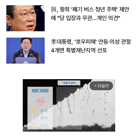
與, 황희 '폐기 버스 청년 주택' 제안
에 "당 입장과 무관…개인 의견"
李대통령, '호우피해' 안동·의성 관할
4개면 특별재난지역 선포
더보기
arrow_forward_ios