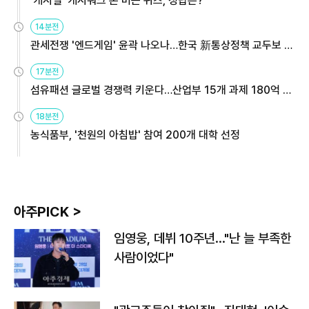
'캐시딜' 캐시워크 돈 버는 퀴즈, 정답은?
14분전
관세전쟁 '엔드게임' 윤곽 나오나…한국 新통상정책 교두보 활
용해야
17분전
섬유패션 글로벌 경쟁력 키운다…산업부 15개 과제 180억 지
원
18분전
농식품부, '천원의 아침밥' 참여 200개 대학 선정
아주PICK >
임영웅, 데뷔 10주년…"난 늘 부족한
사람이었다"