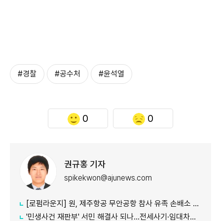
#경찰
#공수처
#윤석열
0
0
권규홍 기자
spikekwon@ajunews.com
[로펌라운지] 원, 제주항공 무안공항 참사 유족 손배소 대리..."참사 진상 명확히 규명"
'민생사건 재판부' 서민 해결사 되나...전세사기·임대차분쟁 평균 3개월내 해결