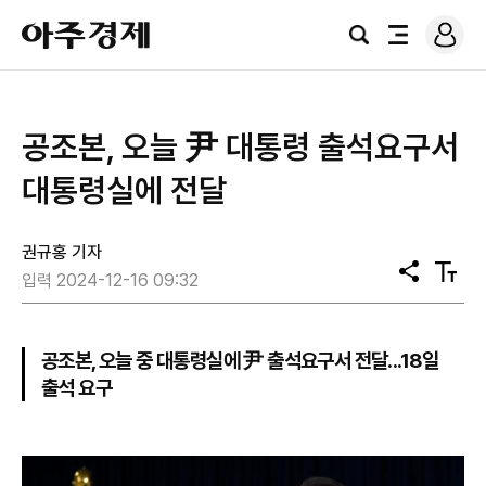
로
아
그
검
전
주
인
색
체
경
메
제
뉴
공조본, 오늘 尹 대통령 출석요구서
대통령실에 전달
권규홍 기자
공
텍
입력 2024-12-16 09:32
유
스
트
크
기
공조본, 오늘 중 대통령실에 尹 출석요구서 전달...18일
출석 요구