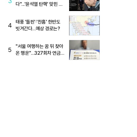
3
다"...'윤석열 탄핵' 맞힌 무
당, '성지글' 등장
태풍 '돌핀'·'찬홈' 한반도
4
빗겨간다…예상 경로는?
"서울 여행하는 꿈 뒤 찾아
5
온 행운"…327회차 연금
복권720+ 당첨번호조회
주목