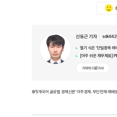
신동근 기자
sdk642
열기 식은 '단일종목 레
[아주 쉬운 재무제표] 
기자의 다른기사
©'5개국어 글로벌 경제신문' 아주경제. 무단전재·재배