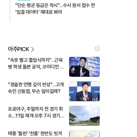
"단순 평균 등급은 착시"…수시 원서 접수 전
'입결 데이터' 제대로 봐야
아주PICK
"속옷 빨고 졸업식까지"…근육
병 학생 돌본 공익, 코미디언 김
규원이었다
"경솔한 언행 깊이 반성"…고개
숙인 신동엽, 무슨 일이길래?
프로야구, 주말까지 전 경기 취
소…11일 재개·오후 7시 경기
시작
태풍 '돌핀'·'찬홈' 한반도 빗겨