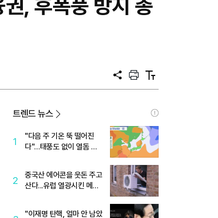
권, 후폭풍 방지 총
공
프
텍
유
린
스
트
트
크
기
트렌드 뉴스
"다음 주 기온 뚝 떨어진
1
다"…태풍도 없이 열돔 박
살 낸 '이것'
중국산 에어콘을 웃돈 주고
2
산다...유럽 열광시킨 메이
디
"이재명 탄핵, 얼마 안 남았