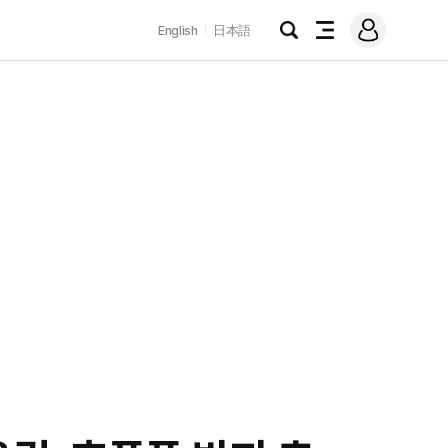
로
English
日本語
그
검
전
인
색
체
메
뉴