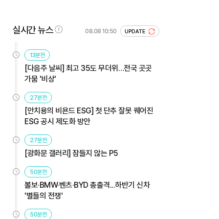
실시간 뉴스
08.08 10:50
UPDATE
13분전
[다음주 날씨] 최고 35도 무더위…전국 곳곳
가뭄 '비상'
27분전
[안치용의 비욘드 ESG] 첫 단추 잘못 꿰어진
ESG 공시 제도화 방안
27분전
[광화문 갤러리] 잠들지 않는 P5
50분전
볼보·BMW·벤츠·BYD 총출격...하반기 신차
'별들의 전쟁'
50분전