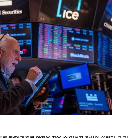
미
지
확
대