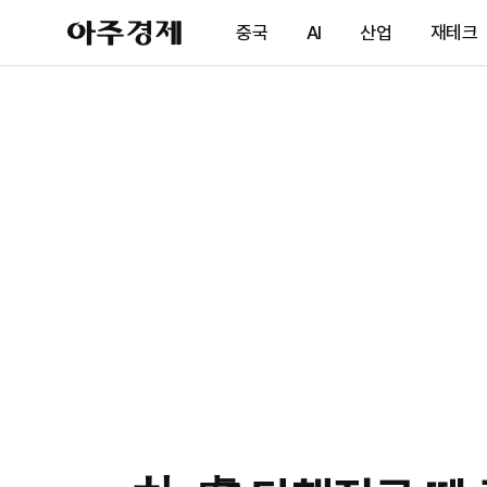
아
중국
AI
산업
재테크
주
경
제