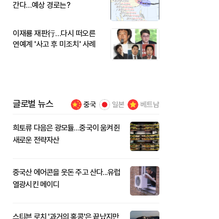
간다…예상 경로는?
이재룡 재판行…다시 떠오른
연예계 '사고 후 미조치' 사례
글로벌 뉴스
중국
일본
베트남
희토류 다음은 광모듈…중국이 움켜쥔
새로운 전략자산
중국산 에어콘을 웃돈 주고 산다...유럽
열광시킨 메이디
스티븐 로치 '과거의 홍콩'은 끝났지만