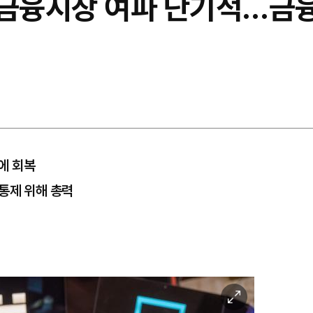
 금융시장 여파 단기적…금융
간에 회복
통제 위해 총력
이