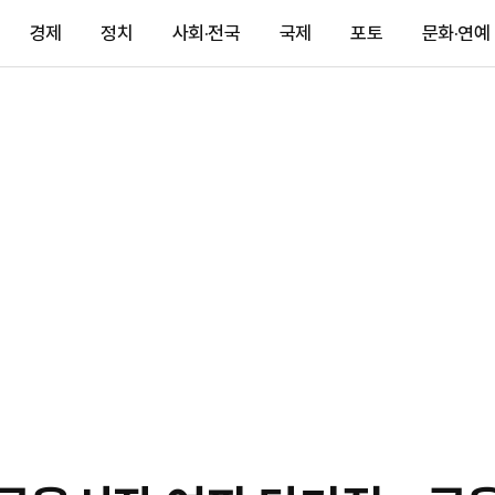
경제
정치
사회·전국
국제
포토
문화·연예