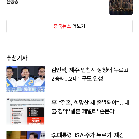
진행중
중국뉴스
더보기
추천기사
김민석, 제주·인천서 정청래 누르고
2승째…2대1 구도 완성
李 "결혼, 희망찬 새 출발돼야"… 대
출·청약 '결혼 페널티' 손본다
李대통령 'ISA·주가 누르기' 재검