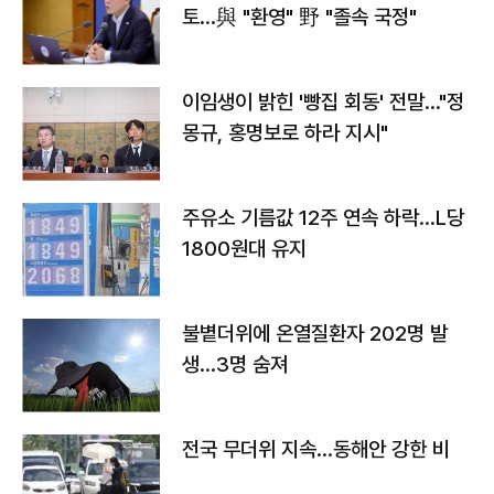
토…與 "환영" 野 "졸속 국정"
이임생이 밝힌 '빵집 회동' 전말…"정
몽규, 홍명보로 하라 지시"
주유소 기름값 12주 연속 하락…L당
1800원대 유지
불볕더위에 온열질환자 202명 발
생…3명 숨져
전국 무더위 지속…동해안 강한 비