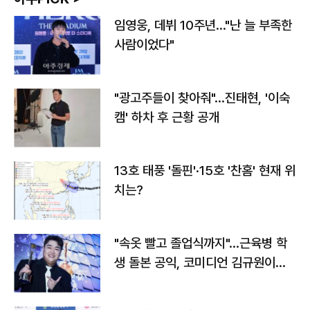
임영웅, 데뷔 10주년…"난 늘 부족한
사람이었다"
"광고주들이 찾아줘"…진태현, '이숙
캠' 하차 후 근황 공개
13호 태풍 '돌핀'·15호 '찬홈' 현재 위
치는?
"속옷 빨고 졸업식까지"…근육병 학
생 돌본 공익, 코미디언 김규원이었
다