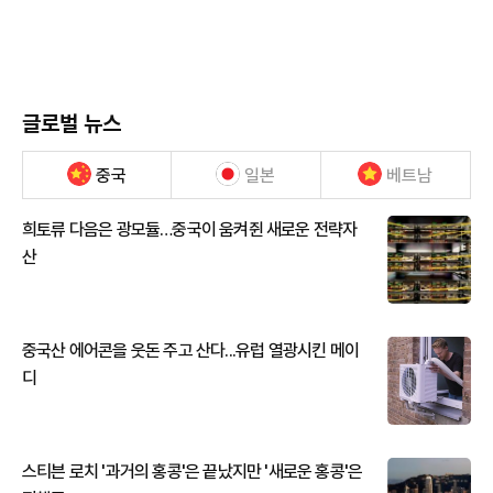
글로벌 뉴스
중국
일본
베트남
희토류 다음은 광모듈…중국이 움켜쥔 새로운 전략자
산
중국산 에어콘을 웃돈 주고 산다...유럽 열광시킨 메이
디
스티븐 로치 '과거의 홍콩'은 끝났지만 '새로운 홍콩'은