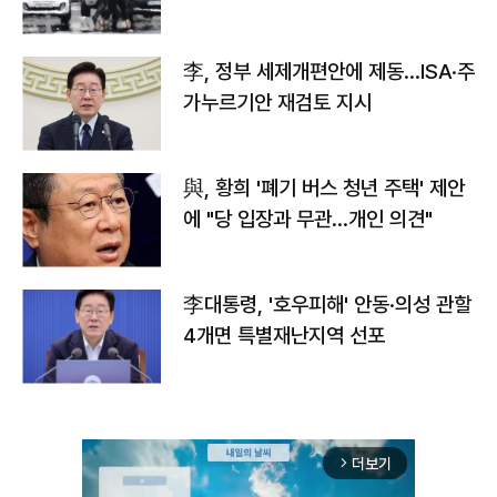
李, 정부 세제개편안에 제동…ISA·주
가누르기안 재검토 지시
與, 황희 '폐기 버스 청년 주택' 제안
에 "당 입장과 무관…개인 의견"
李대통령, '호우피해' 안동·의성 관할
4개면 특별재난지역 선포
더보기
arrow_forward_ios