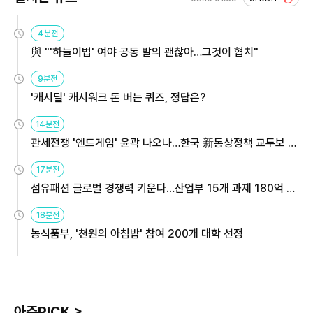
4분전
與 "'하늘이법' 여야 공동 발의 괜찮아…그것이 협치"
9분전
'캐시딜' 캐시워크 돈 버는 퀴즈, 정답은?
14분전
관세전쟁 '엔드게임' 윤곽 나오나…한국 新통상정책 교두보 활
용해야
17분전
섬유패션 글로벌 경쟁력 키운다…산업부 15개 과제 180억 지
원
18분전
농식품부, '천원의 아침밥' 참여 200개 대학 선정
아주PICK >