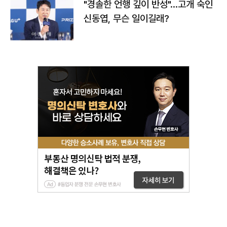
"경솔한 언행 깊이 반성"…고개 숙인
신동엽, 무슨 일이길래?