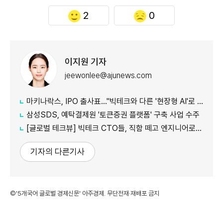
2
0
이지원 기자
jeewonlee@ajunews.com
마키나락스, IPO 출사표…"빅테크와 다른 '현장형 AI'로 승부"
삼성SDS, 예탁결제원 '토큰증권 플랫폼' 구축 사업 수주
[글로벌 테크뷰] 빅테크 CTO들, 직함 떼고 엔지니어로 유턴...'앤트로픽행 러시' 이유는
기자의 다른기사
©'5개국어 글로벌 경제신문' 아주경제. 무단전재·재배포 금지