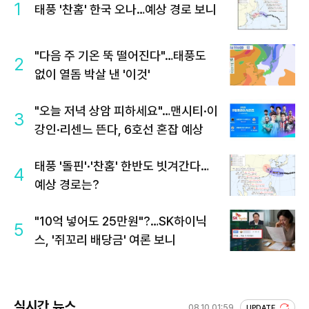
1
태풍 '찬홈' 한국 오나…예상 경로 보니
"다음 주 기온 뚝 떨어진다"…태풍도
2
없이 열돔 박살 낸 '이것'
"오늘 저녁 상암 피하세요"…맨시티·이
3
강인·리센느 뜬다, 6호선 혼잡 예상
태풍 '돌핀'·'찬홈' 한반도 빗겨간다…
4
예상 경로는?
"10억 넣어도 25만원"?…SK하이닉
5
스, '쥐꼬리 배당금' 여론 보니
실시간 뉴스
08.10 01:59
UPDATE