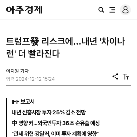
로
아
그
검
전
주
인
색
체
경
메
제
뉴
트럼프發 리스크에...내년 '차이나
런' 더 빨라진다
이지원 기자
공
텍
입력 2024-12-12 15:24
유
스
트
크
기
IFF 보고서
내년 신흥시장 투자 25% 감소 전망
中 영향 커...외국인투자 36조 순유출 예상
"관세 위협·강달러, 이미 투자 계획에 영향"