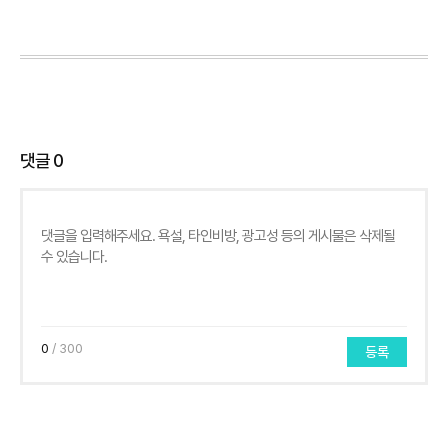
댓글
0
0
/ 300
등록