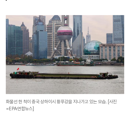
화물선 한 척이 중국 상하이시 황푸강을 지나가고 있는 모습. [사진
=EPA·연합뉴스]