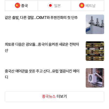
중국
일본
베트남
같은 출발, 다른 결말...CXMT와 푸젠진화의 첫 단추
희토류 다음은 광모듈…중국이 움켜쥔 새로운 전략자
산
중국산 에어콘을 웃돈 주고 산다...유럽 열광시킨 메이
디
중국뉴스
더보기