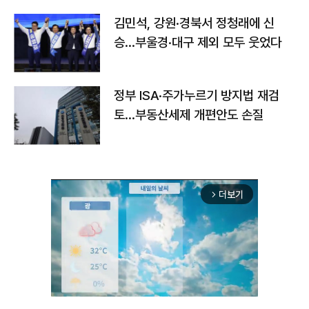
김민석, 강원·경북서 정청래에 신
승…부울경·대구 제외 모두 웃었다
정부 ISA·주가누르기 방지법 재검
토…부동산세제 개편안도 손질
더보기
arrow_forward_ios