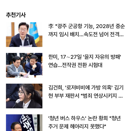
추천기사
李 "광주 군공항 기능, 2028년 중순
까지 임시 배치…속도전 넘어 전격
전"
한미, 17∼27일 '을지 자유의 방패'
연습…전작권 전환 시험대
김건희, '로저비비에 가방 의혹' 김기
현 부부 재판서 "범죄 연상시키지 말
라"
'청년 버스 하우스' 논란 황희 "청년
주거 문제 헤아리지 못했다"