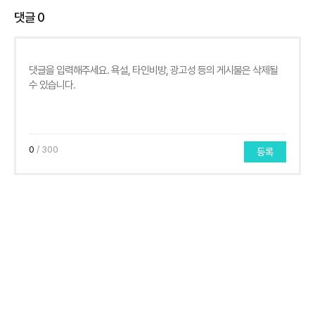
댓글
0
0
/ 300
등록