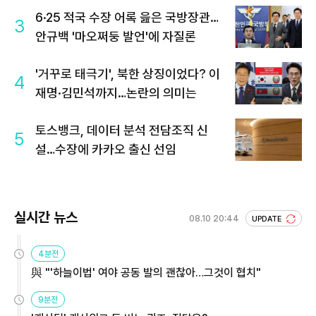
6·25 적국 수장 어록 읊은 국방장관…
3
안규백 '마오쩌둥 발언'에 자질론
'거꾸로 태극기', 북한 상징이었다? 이
4
재명·김민석까지…논란의 의미는
토스뱅크, 데이터 분석 전담조직 신
5
설…수장에 카카오 출신 선임
실시간 뉴스
08.10 20:44
UPDATE
4분전
與 "'하늘이법' 여야 공동 발의 괜찮아…그것이 협치"
9분전