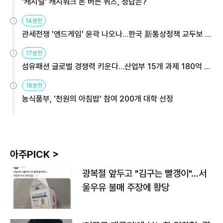
'캐시딜' 캐시워크 돈 버는 퀴즈, 정답은?
14분전
관세전쟁 '엔드게임' 윤곽 나오나…한국 新통상정책 교두보 활
용해야
17분전
섬유패션 글로벌 경쟁력 키운다…산업부 15개 과제 180억 지
원
18분전
농식품부, '천원의 아침밥' 참여 200개 대학 선정
아주PICK >
광복절 앞두고 "김구는 빨갱이"…서
울우유 불매 주장에 황당