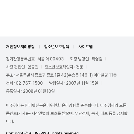
Unmute
개인정보처리방침
청소년보호정책
사이트맵
정기간행등록번호 : 서울 아 00493
회장·발행인 : 곽영길
사장·편집인 : 임규진
청소년보호책임자 : 전운
주소 : 서울특별시 종로구 종로 1길 42(수송동 146-1) 이마빌딩 11층
전화 : 02-767-1500
발행일자 : 2007년 11월 15일
등록일자 : 2008년 01월10일
아주경제는 인터넷신문윤리위원회 윤리강령을 준수합니다. 아주경제의 모든
콘텐츠(기사)는 저작권법의 보호를 받으며, 무단전재, 복사, 배포 등을 금지합
니다.
Copyright ⓒ AJUNEWS All rights reserved.