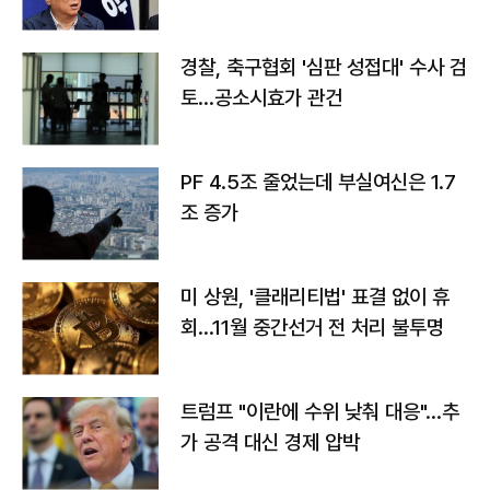
경찰, 축구협회 '심판 성접대' 수사 검
토…공소시효가 관건
PF 4.5조 줄었는데 부실여신은 1.7
조 증가
미 상원, '클래리티법' 표결 없이 휴
회…11월 중간선거 전 처리 불투명
트럼프 "이란에 수위 낮춰 대응"…추
가 공격 대신 경제 압박