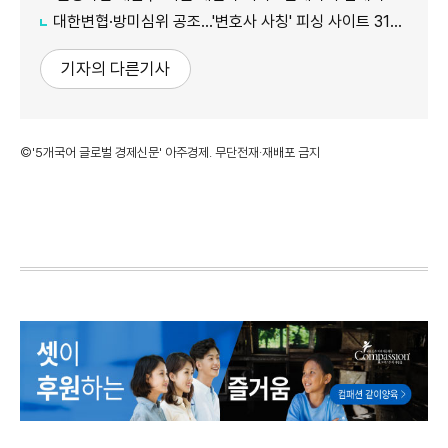
대한변협·방미심위 공조…'변호사 사칭' 피싱 사이트 31건 무더기 차단
기자의 다른기사
©'5개국어 글로벌 경제신문' 아주경제. 무단전재·재배포 금지