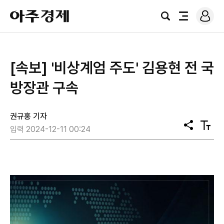
로
아
그
검
전
주
인
색
체
경
메
제
뉴
[속보] '비상계엄 주도' 김용현 전 국
방장관 구속
권규홍 기자
공
텍
입력 2024-12-11 00:24
유
스
트
크
기