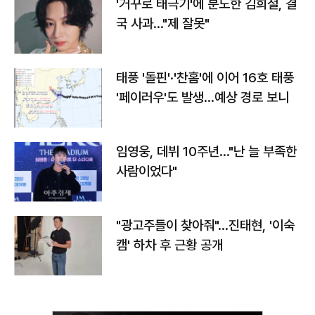
'거꾸로 태극기'에 분노한 김희철, 결
국 사과…"제 잘못"
태풍 '돌핀'·'찬홈'에 이어 16호 태풍
'페이러우'도 발생…예상 경로 보니
임영웅, 데뷔 10주년…"난 늘 부족한
사람이었다"
"광고주들이 찾아줘"…진태현, '이숙
캠' 하차 후 근황 공개