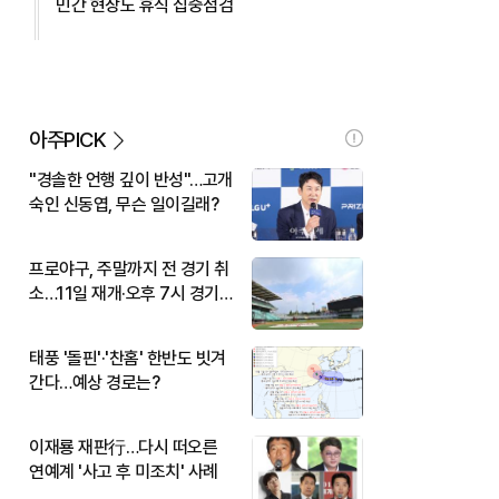
민간 현장도 휴식 집중점검
아주PICK
"경솔한 언행 깊이 반성"…고개
숙인 신동엽, 무슨 일이길래?
프로야구, 주말까지 전 경기 취
소…11일 재개·오후 7시 경기
시작
태풍 '돌핀'·'찬홈' 한반도 빗겨
간다…예상 경로는?
이재룡 재판行…다시 떠오른
연예계 '사고 후 미조치' 사례