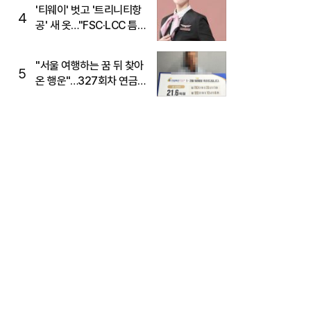
'티웨이' 벗고 '트리니티항
4
공' 새 옷…"FSC·LCC 틈
새, SSC 전략으로 공략"
"서울 여행하는 꿈 뒤 찾아
5
온 행운"…327회차 연금
복권720+ 당첨번호조회
주목