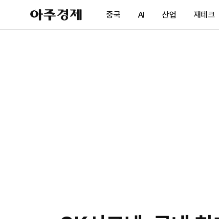
아
중국
AI
산업
재테크
주
경
제