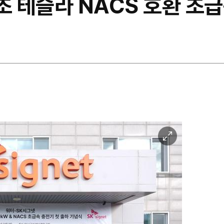
초 테슬라 NACS 호환 초
이
미
지
확
대