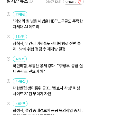
실시간 뉴스
08.07 12:31
UPDATE
28분전
"메모리 월 넘을 해법은 HBF"…구글도 주목한
차세대 AI 메모리
38분전
삼척시, 무건리 이끼폭포 생태탐방로 전면 통
제…낙석 위험 점검 후 재개방 결정
41분전
국민의힘, 부동산 공세 강화..."李정부, 공급 실
패 증세로 덮으려 해"
44분전
대한변협·방미통위 공조…'변호사 사칭' 피싱
사이트 31건 무더기 차단
46분전
화성시, 폭염 중대경보에 공공 옥외작업 중지...