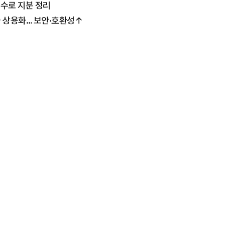
매수로 지분 정리
술 상용화… 보안·호환성↑