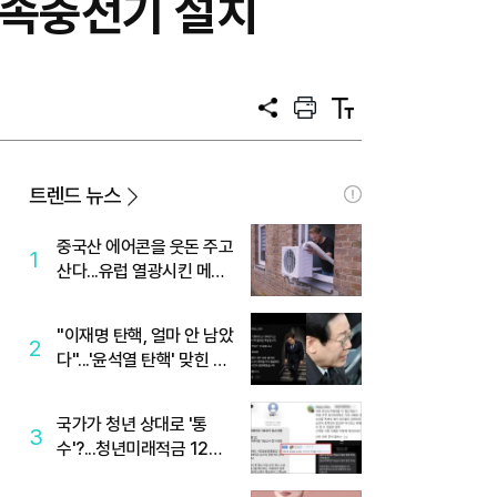
급속충전기 설치
공
프
텍
유
린
스
트
트
크
기
트렌드 뉴스
중국산 에어콘을 웃돈 주고
1
산다...유럽 열광시킨 메이
디
"이재명 탄핵, 얼마 안 남았
2
다"...'윤석열 탄핵' 맞힌 무
당, '성지글' 등장
국가가 청년 상대로 '통
3
수'?...청년미래적금 12%
준다더니 "응, 오류야"