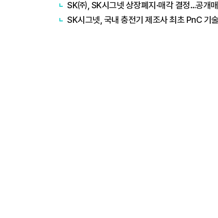
SK㈜, SK시그넷 상장폐지·매각 결정…공개
SK시그넷, 국내 충전기 제조사 최초 PnC 기