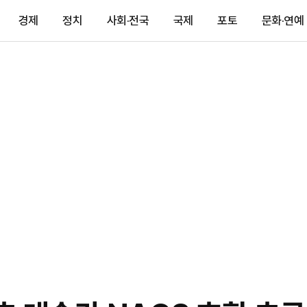
경제
정치
사회·전국
국제
포토
문화·연예