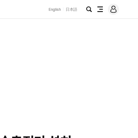
로
English
日本語
그
검
전
인
색
체
메
뉴