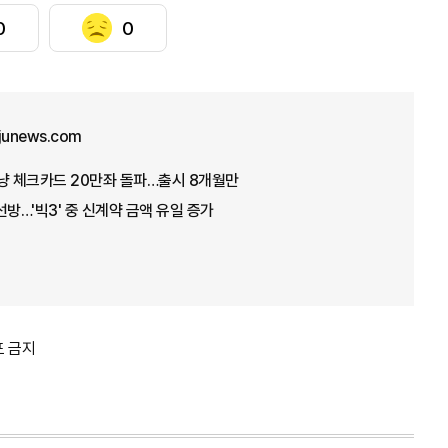
0
0
ajunews.com
냥 체크카드 20만좌 돌파…출시 8개월만
선방…'빅3' 중 신계약 금액 유일 증가
포 금지