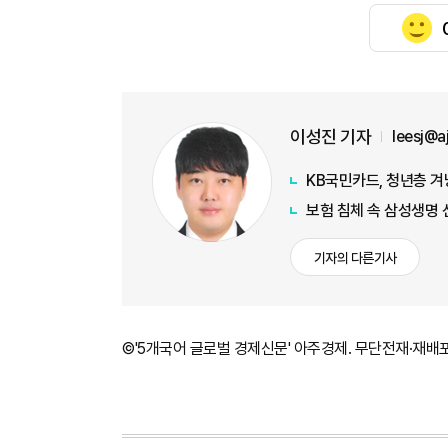
이성진 기자
leesj@
KB국민카드, 청년층 겨
보험 침체 속 삼성생명 
기자의 다른기사
©'5개국어 글로벌 경제신문' 아주경제. 무단전재·재배