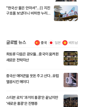
"한국산 물은 안마셔"…日 지진
구호품 보냈더니 비하한 누리
꾼
글로벌 뉴스
중국
일본
베트남
희토류 다음은 광모듈…중국이 움켜쥔
새로운 전략자산
중국산 에어콘을 웃돈 주고 산다...유럽
열광시킨 메이디
스티븐 로치 '과거의 홍콩'은 끝났지만
'새로운 홍콩'은 진행중