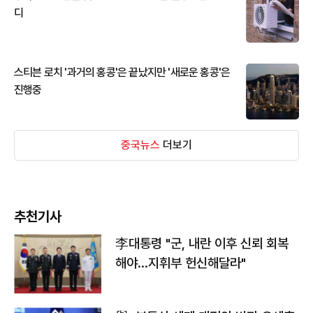
디
스티븐 로치 '과거의 홍콩'은 끝났지만 '새로운 홍콩'은
진행중
중국뉴스
더보기
추천기사
李대통령 "군, 내란 이후 신뢰 회복
해야…지휘부 헌신해달라"