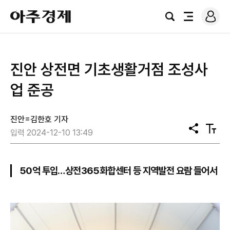
로
아
그
검
전
주
인
색
체
경
메
제
뉴
진안 상전면 기초생활거점 조성사
업 준공
진안=김한호 기자
공
텍
입력 2024-12-10 13:49
유
스
트
크
기
50억 투입…상전365화합센터 등 지역발전 요람 들어서