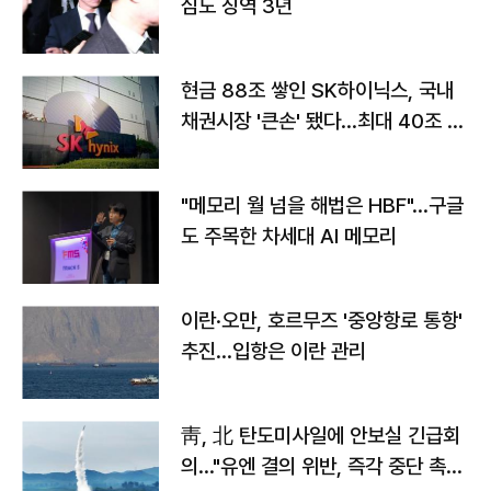
심도 징역 3년
현금 88조 쌓인 SK하이닉스, 국내
채권시장 '큰손' 됐다…최대 40조 투
자
"메모리 월 넘을 해법은 HBF"…구글
도 주목한 차세대 AI 메모리
이란·오만, 호르무즈 '중앙항로 통항'
추진…입항은 이란 관리
靑, 北 탄도미사일에 안보실 긴급회
의…"유엔 결의 위반, 즉각 중단 촉