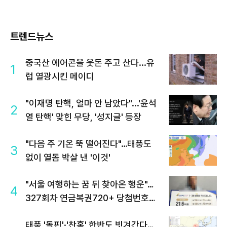
트렌드뉴스
중국산 에어콘을 웃돈 주고 산다...유
1
럽 열광시킨 메이디
"이재명 탄핵, 얼마 안 남았다"...'윤석
2
열 탄핵' 맞힌 무당, '성지글' 등장
"다음 주 기온 뚝 떨어진다"…태풍도
3
없이 열돔 박살 낸 '이것'
"서울 여행하는 꿈 뒤 찾아온 행운"…
4
327회차 연금복권720+ 당첨번호조
회 주목
태풍 '돌핀'·'찬홈' 한반도 빗겨간다…