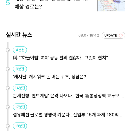
5
예상 경로는?
실시간 뉴스
08.07 18:42
UPDATE
4분전
與 "'하늘이법' 여야 공동 발의 괜찮아…그것이 협치"
9분전
'캐시딜' 캐시워크 돈 버는 퀴즈, 정답은?
14분전
관세전쟁 '엔드게임' 윤곽 나오나…한국 新통상정책 교두보 활
용해야
17분전
섬유패션 글로벌 경쟁력 키운다…산업부 15개 과제 180억 지
원
18분전