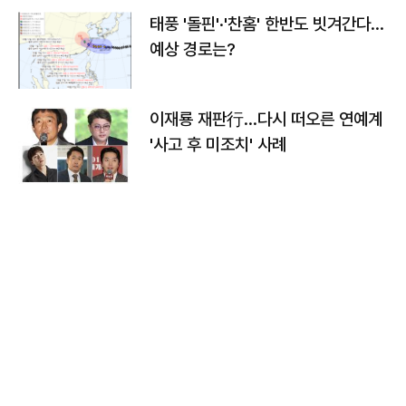
태풍 '돌핀'·'찬홈' 한반도 빗겨간다…
예상 경로는?
이재룡 재판行…다시 떠오른 연예계
'사고 후 미조치' 사례