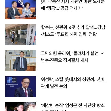
與, 부동산 세제 개편안 비판 오세훈
에 '맹공'…"공급 억제기"
합수본, 선관위 9곳 추가 압색…강남
·서초도 '투표율 허위 입력' 정황
국민의힘 윤리위, '돌려차기 실언' 서
범수·진종오 징계절차 개시
위성락, 스틸 美대사와 상견례…한미
관계 발전 논의
'채상병 순직' 임성근 전 사단장 항소