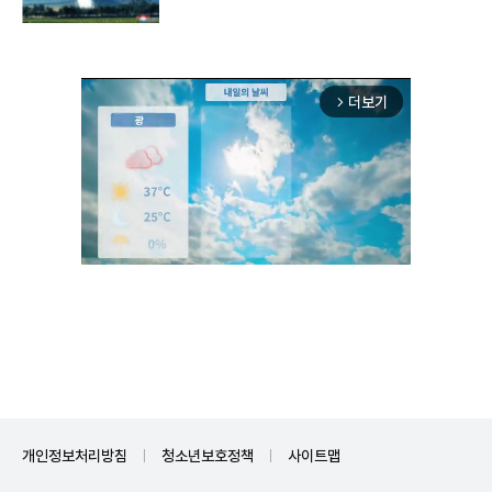
구"
더보기
arrow_forward_ios
Unmute
개인정보처리방침
청소년보호정책
사이트맵