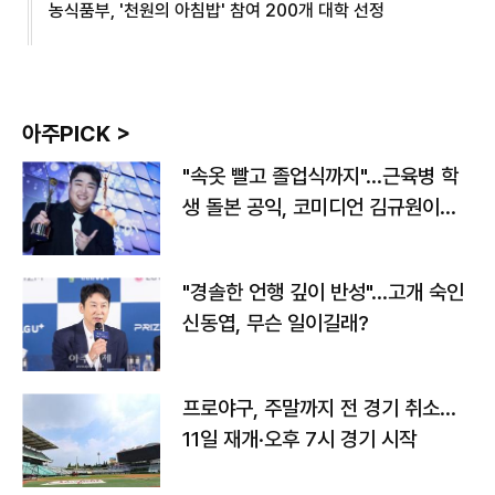
농식품부, '천원의 아침밥' 참여 200개 대학 선정
아주PICK >
"속옷 빨고 졸업식까지"…근육병 학
생 돌본 공익, 코미디언 김규원이었
다
"경솔한 언행 깊이 반성"…고개 숙인
신동엽, 무슨 일이길래?
프로야구, 주말까지 전 경기 취소…
11일 재개·오후 7시 경기 시작