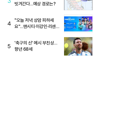
3
빗겨간다…예상 경로는?
"오늘 저녁 상암 피하세
4
요"…맨시티·이강인·리센느
뜬다, 6호선 혼잡 예상
'축구의 신' 메시 부친상…
5
향년 68세