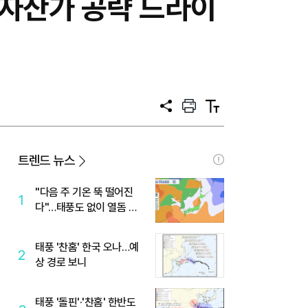
자산가 공략 드라이
공
프
텍
유
린
스
트
트
크
기
트렌드 뉴스
"다음 주 기온 뚝 떨어진
1
다"…태풍도 없이 열돔 박
살 낸 '이것'
태풍 '찬홈' 한국 오나…예
2
상 경로 보니
태풍 '돌핀'·'찬홈' 한반도