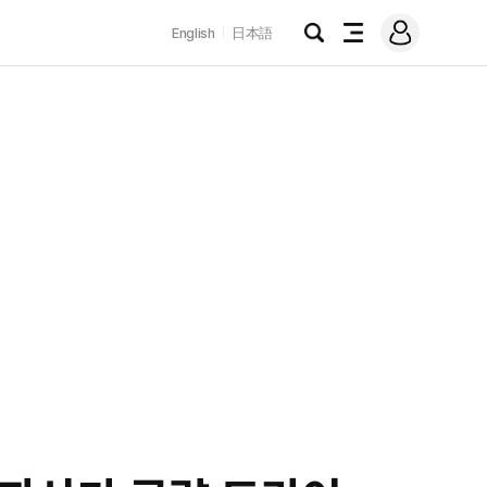
로
English
日本語
그
검
전
인
색
체
메
뉴