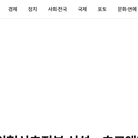
경제
정치
사회·전국
국제
포토
문화·연예