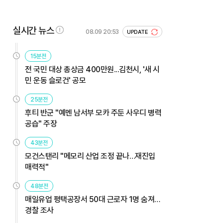
실시간 뉴스
08.09 20:53
UPDATE
15분전
전 국민 대상 총상금 400만원...김천시, '새 시
민 운동 슬로건' 공모
25분전
후티 반군 "예멘 남서부 모카 주둔 사우디 병력
공습" 주장
43분전
모건스탠리 "메모리 산업 조정 끝나…재진입
매력적"
48분전
매일유업 평택공장서 50대 근로자 1명 숨져…
경찰 조사