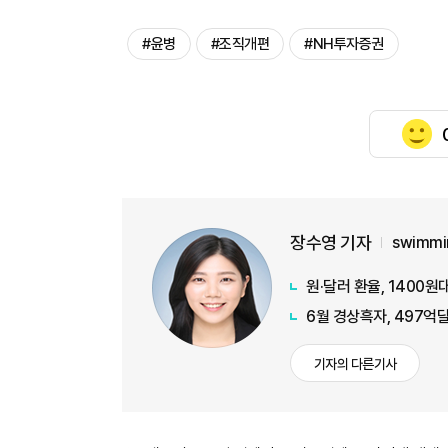
#윤병
#조직개편
#NH투자증권
장수영 기자
swimmi
원·달러 환율, 1400
6월 경상흑자, 497억달
기자의 다른기사