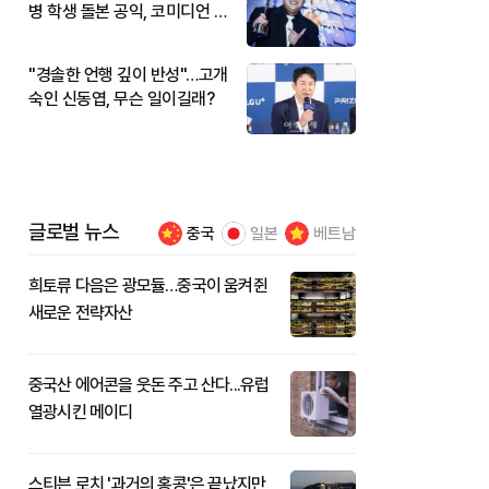
병 학생 돌본 공익, 코미디언 김
규원이었다
"경솔한 언행 깊이 반성"…고개
숙인 신동엽, 무슨 일이길래?
글로벌 뉴스
중국
일본
베트남
희토류 다음은 광모듈…중국이 움켜쥔
새로운 전략자산
중국산 에어콘을 웃돈 주고 산다...유럽
열광시킨 메이디
스티븐 로치 '과거의 홍콩'은 끝났지만