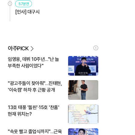
57분전
[인사] 대구시
아주PICK
임영웅, 데뷔 10주년…"난 늘
부족한 사람이었다"
"광고주들이 찾아줘"…진태현,
'이숙캠' 하차 후 근황 공개
13호 태풍 '돌핀'·15호 '찬홈'
현재 위치는?
"속옷 빨고 졸업식까지"…근육