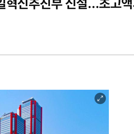
테일혁신추진부 신설…초고액
이
미
지
확
대