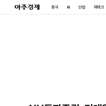
아
중국
AI
산업
재테크
주
경
제