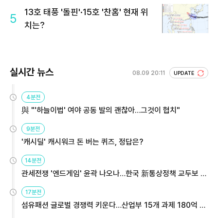
13호 태풍 '돌핀'·15호 '찬홈' 현재 위
5
치는?
실시간 뉴스
08.09 20:11
UPDATE
4분전
與 "'하늘이법' 여야 공동 발의 괜찮아…그것이 협치"
9분전
'캐시딜' 캐시워크 돈 버는 퀴즈, 정답은?
14분전
관세전쟁 '엔드게임' 윤곽 나오나…한국 新통상정책 교두보 활
용해야
17분전
섬유패션 글로벌 경쟁력 키운다…산업부 15개 과제 180억 지
원