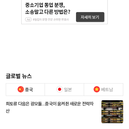
글로벌 뉴스
중국
일본
베트남
희토류 다음은 광모듈…중국이 움켜쥔 새로운 전략자
산