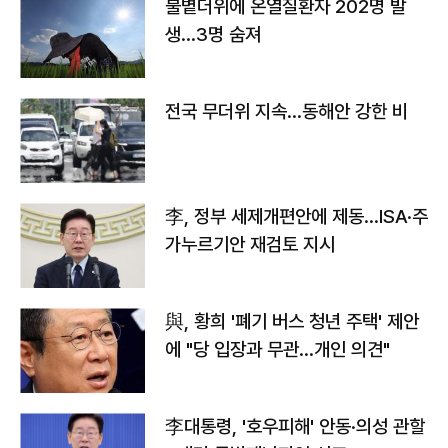
불볕더위에 온열질환자 202명 발
생…3명 숨져
전국 무더위 지속…동해안 강한 비
李, 정부 세제개편안에 제동…ISA·주
가누르기안 재검토 지시
與, 황희 '폐기 버스 청년 주택' 제안
에 "당 입장과 무관…개인 의견"
李대통령, '호우피해' 안동·의성 관할