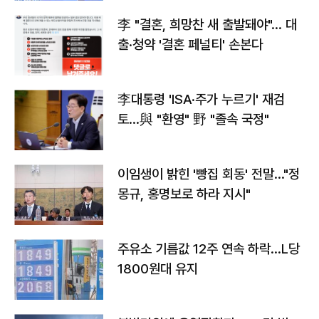
李 "결혼, 희망찬 새 출발돼야"… 대
출·청약 '결혼 페널티' 손본다
李대통령 'ISA·주가 누르기' 재검
토…與 "환영" 野 "졸속 국정"
이임생이 밝힌 '빵집 회동' 전말…"정
몽규, 홍명보로 하라 지시"
주유소 기름값 12주 연속 하락…L당
1800원대 유지