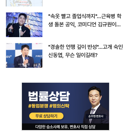
"속옷 빨고 졸업식까지"…근육병 학
생 돌본 공익, 코미디언 김규원이었
다
"경솔한 언행 깊이 반성"…고개 숙인
신동엽, 무슨 일이길래?