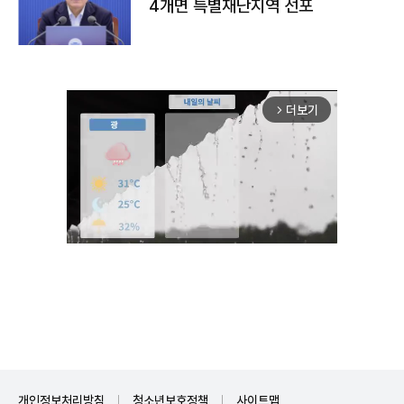
4개면 특별재난지역 선포
더보기
arrow_forward_ios
Unmute
개인정보처리방침
청소년보호정책
사이트맵