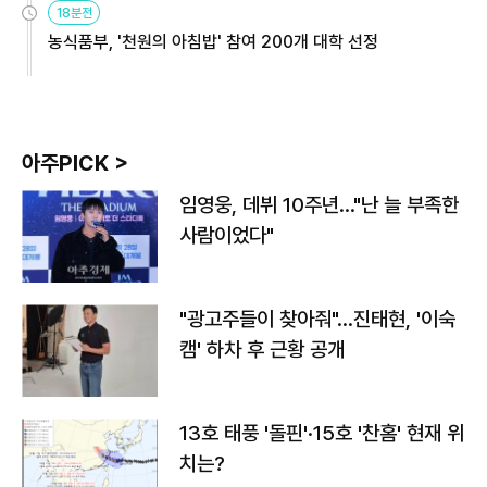
18분전
농식품부, '천원의 아침밥' 참여 200개 대학 선정
아주PICK >
임영웅, 데뷔 10주년…"난 늘 부족한
사람이었다"
"광고주들이 찾아줘"…진태현, '이숙
캠' 하차 후 근황 공개
13호 태풍 '돌핀'·15호 '찬홈' 현재 위
치는?