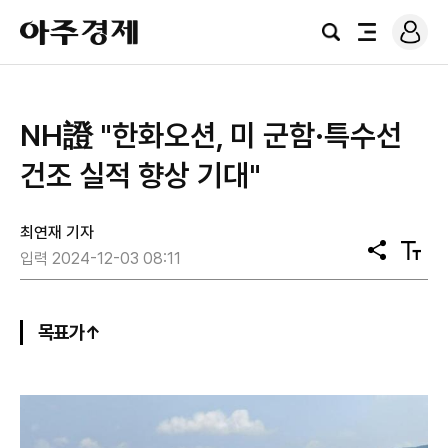
로
아
그
검
전
주
인
색
체
경
메
제
뉴
NH證 "한화오션, 미 군함·특수선
건조 실적 향상 기대"
최연재 기자
공
텍
입력 2024-12-03 08:11
유
스
트
크
기
목표가↑