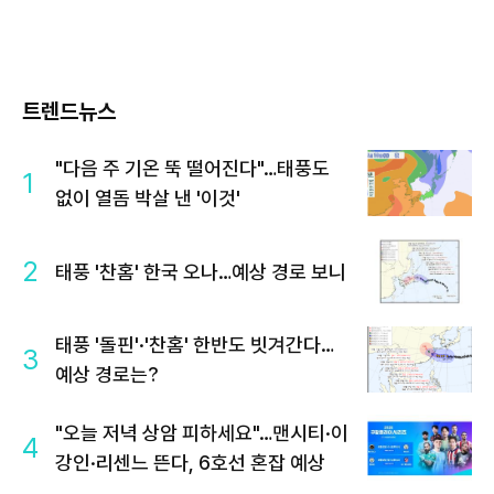
트렌드뉴스
"다음 주 기온 뚝 떨어진다"…태풍도
1
없이 열돔 박살 낸 '이것'
2
태풍 '찬홈' 한국 오나…예상 경로 보니
태풍 '돌핀'·'찬홈' 한반도 빗겨간다…
3
예상 경로는?
"오늘 저녁 상암 피하세요"…맨시티·이
4
강인·리센느 뜬다, 6호선 혼잡 예상