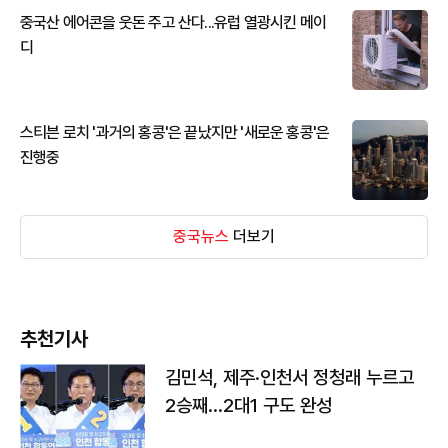
중국산 에어콘을 웃돈 주고 산다...유럽 열광시킨 메이
디
스티븐 로치 '과거의 홍콩'은 끝났지만 '새로운 홍콩'은
진행중
중국뉴스
더보기
추천기사
김민석, 제주·인천서 정청래 누르고
2승째…2대1 구도 완성