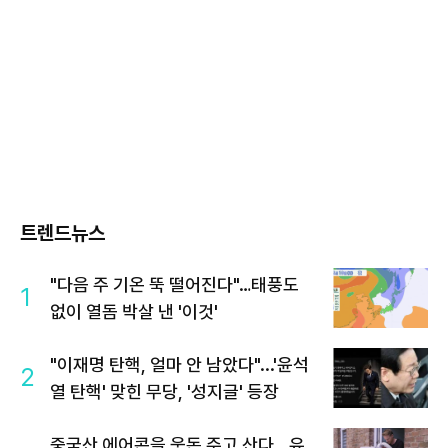
트렌드뉴스
"다음 주 기온 뚝 떨어진다"…태풍도
1
없이 열돔 박살 낸 '이것'
"이재명 탄핵, 얼마 안 남았다"...'윤석
2
열 탄핵' 맞힌 무당, '성지글' 등장
중국산 에어콘을 웃돈 주고 산다...유