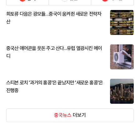
희토류 다음은 광모듈…중국이 움켜쥔 새로운 전략자
산
중국산 에어콘을 웃돈 주고 산다...유럽 열광시킨 메이
디
스티븐 로치 '과거의 홍콩'은 끝났지만 '새로운 홍콩'은
진행중
중국뉴스
더보기