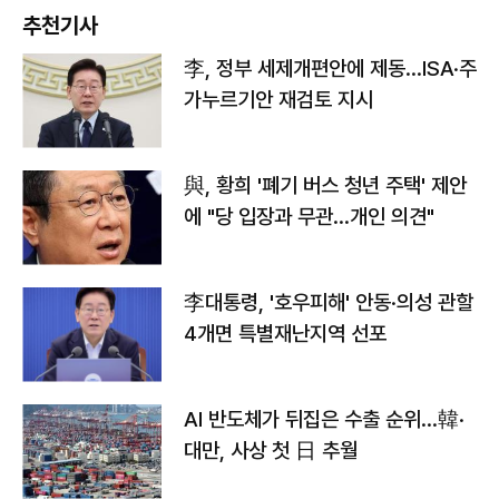
추천기사
李, 정부 세제개편안에 제동…ISA·주
가누르기안 재검토 지시
與, 황희 '폐기 버스 청년 주택' 제안
에 "당 입장과 무관…개인 의견"
李대통령, '호우피해' 안동·의성 관할
4개면 특별재난지역 선포
AI 반도체가 뒤집은 수출 순위…韓·
대만, 사상 첫 日 추월