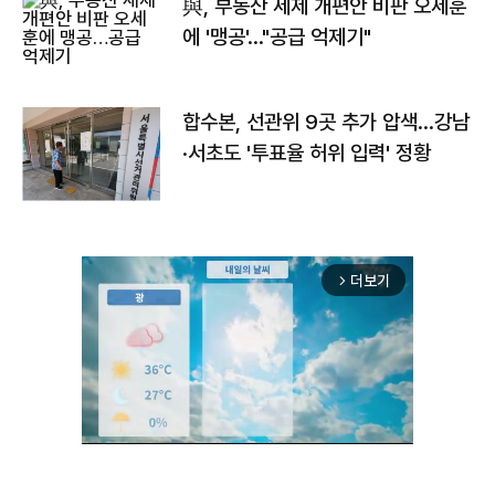
與, 부동산 세제 개편안 비판 오세훈
에 '맹공'…"공급 억제기"
합수본, 선관위 9곳 추가 압색…강남
·서초도 '투표율 허위 입력' 정황
더보기
arrow_forward_ios