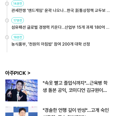
14분전
관세전쟁 '엔드게임' 윤곽 나오나…한국 新통상정책 교두보 활
용해야
17분전
섬유패션 글로벌 경쟁력 키운다…산업부 15개 과제 180억 지
원
18분전
농식품부, '천원의 아침밥' 참여 200개 대학 선정
아주PICK >
"속옷 빨고 졸업식까지"…근육병 학
생 돌본 공익, 코미디언 김규원이었
다
"경솔한 언행 깊이 반성"…고개 숙인