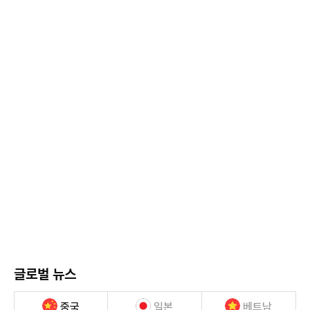
글로벌 뉴스
중국
일본
베트남