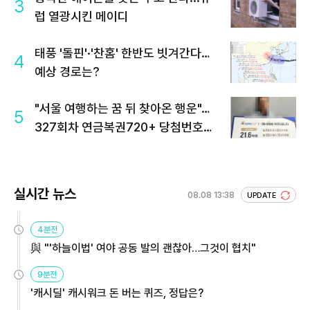
3
럽 열광시킨 메이디
태풍 '돌핀'·'찬홈' 한반도 빗겨간다…
4
예상 경로는?
"서울 여행하는 꿈 뒤 찾아온 행운"…
5
327회차 연금복권720+ 당첨번호조
회 주목
실시간 뉴스
08.08 13:38
UPDATE
4분전
與 "'하늘이법' 여야 공동 발의 괜찮아…그것이 협치"
9분전
'캐시딜' 캐시워크 돈 버는 퀴즈, 정답은?