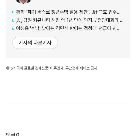
황희 "폐기 버스로 청년주택 활용 제안"…野 "1호 입주하라"
與, 당원 커뮤니티 해킹 약 1년 만에 인지…"전당대회와 무관"
이성윤 '호남, 낮에는 김민석 밤에는 정청래' 언급에 친명계 반발…"한심한 수준"
기자의 다른기사
©'5개국어 글로벌 경제신문' 아주경제. 무단전재·재배포 금지
댓글
0