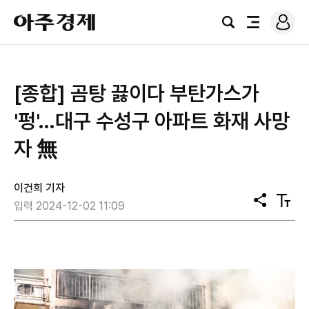
로
아
그
검
전
주
인
색
체
경
메
제
뉴
[종합] 곰탕 끓이다 부탄가스가
'펑'…대구 수성구 아파트 화재 사망
자 無
이건희 기자
공
텍
입력 2024-12-02 11:09
유
스
트
크
기