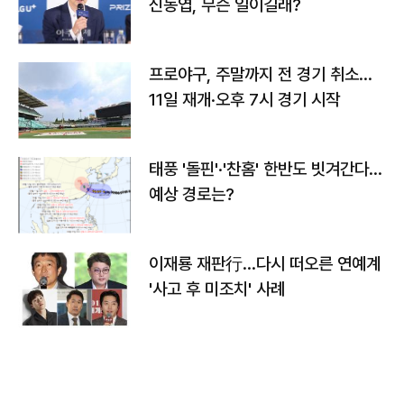
신동엽, 무슨 일이길래?
프로야구, 주말까지 전 경기 취소…
11일 재개·오후 7시 경기 시작
태풍 '돌핀'·'찬홈' 한반도 빗겨간다…
예상 경로는?
이재룡 재판行…다시 떠오른 연예계
'사고 후 미조치' 사례