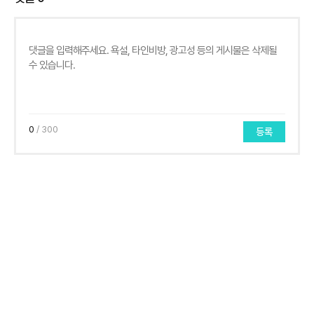
0
/ 300
등록