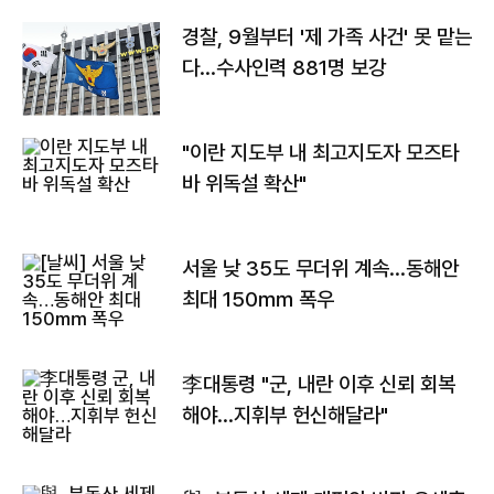
경찰, 9월부터 '제 가족 사건' 못 맡는
다…수사인력 881명 보강
"이란 지도부 내 최고지도자 모즈타
바 위독설 확산"
서울 낮 35도 무더위 계속…동해안
최대 150㎜ 폭우
李대통령 "군, 내란 이후 신뢰 회복
해야…지휘부 헌신해달라"