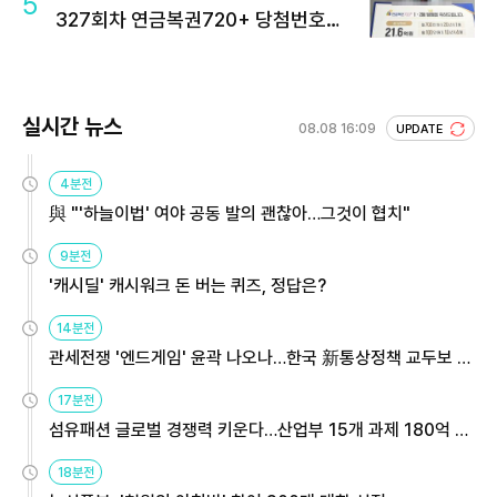
5
327회차 연금복권720+ 당첨번호조
회 주목
실시간 뉴스
08.08 16:09
UPDATE
4분전
與 "'하늘이법' 여야 공동 발의 괜찮아…그것이 협치"
9분전
'캐시딜' 캐시워크 돈 버는 퀴즈, 정답은?
14분전
관세전쟁 '엔드게임' 윤곽 나오나…한국 新통상정책 교두보 활
용해야
17분전
섬유패션 글로벌 경쟁력 키운다…산업부 15개 과제 180억 지
원
18분전