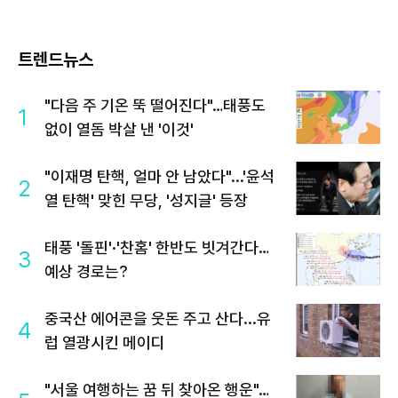
트렌드뉴스
"다음 주 기온 뚝 떨어진다"…태풍도
1
없이 열돔 박살 낸 '이것'
"이재명 탄핵, 얼마 안 남았다"...'윤석
2
열 탄핵' 맞힌 무당, '성지글' 등장
태풍 '돌핀'·'찬홈' 한반도 빗겨간다…
3
예상 경로는?
중국산 에어콘을 웃돈 주고 산다...유
4
럽 열광시킨 메이디
"서울 여행하는 꿈 뒤 찾아온 행운"…