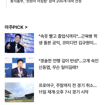
농식품부, '천원의 아침밥' 참여 200개 대학 선정
아주PICK >
"속옷 빨고 졸업식까지"…근육병 학
생 돌본 공익, 코미디언 김규원이었
다
"경솔한 언행 깊이 반성"…고개 숙인
신동엽, 무슨 일이길래?
프로야구, 주말까지 전 경기 취소…
11일 재개·오후 7시 경기 시작