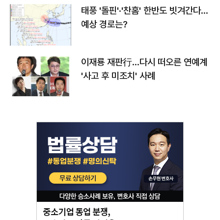
태풍 '돌핀'·'찬홈' 한반도 빗겨간다…
예상 경로는?
이재룡 재판行…다시 떠오른 연예계
'사고 후 미조치' 사례