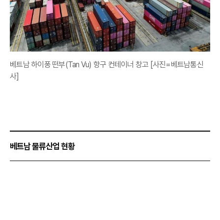
베트남 하이퐁 떤부(Tan Vu) 항구 컨테이너 창고 [사진=베트남통신
사]
베트남 물류산업 현황