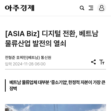
로
아
그
검
전
주
인
색
체
경
메
제
뉴
[ASIA Biz] 디지털 전환, 베트남
물류산업 발전의 열쇠
전형준 호찌민(베트남) 통신원
공
텍
입력 2024-11-28 06:00
유
스
트
크
기
베트남 물류업체 대부분 '중소기업', 한정적 자본이 가장 큰
장벽