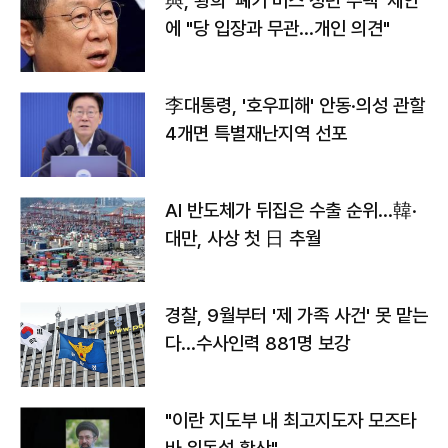
與, 황희 '폐기 버스 청년 주택' 제안
에 "당 입장과 무관…개인 의견"
李대통령, '호우피해' 안동·의성 관할
4개면 특별재난지역 선포
AI 반도체가 뒤집은 수출 순위…韓·
대만, 사상 첫 日 추월
경찰, 9월부터 '제 가족 사건' 못 맡는
다…수사인력 881명 보강
"이란 지도부 내 최고지도자 모즈타