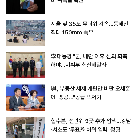
바 위독설 확산"
서울 낮 35도 무더위 계속…동해안
최대 150㎜ 폭우
李대통령 "군, 내란 이후 신뢰 회복
해야…지휘부 헌신해달라"
與, 부동산 세제 개편안 비판 오세훈
에 '맹공'…"공급 억제기"
합수본, 선관위 9곳 추가 압색…강남
·서초도 '투표율 허위 입력' 정황