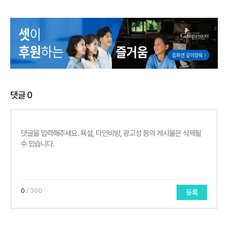
댓글
0
0
/ 300
등록