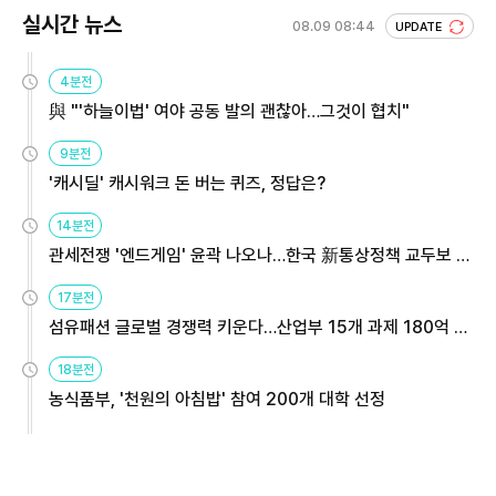
실시간 뉴스
08.09 08:44
UPDATE
4분전
與 "'하늘이법' 여야 공동 발의 괜찮아…그것이 협치"
9분전
'캐시딜' 캐시워크 돈 버는 퀴즈, 정답은?
14분전
관세전쟁 '엔드게임' 윤곽 나오나…한국 新통상정책 교두보 활
용해야
17분전
섬유패션 글로벌 경쟁력 키운다…산업부 15개 과제 180억 지
원
18분전
농식품부, '천원의 아침밥' 참여 200개 대학 선정