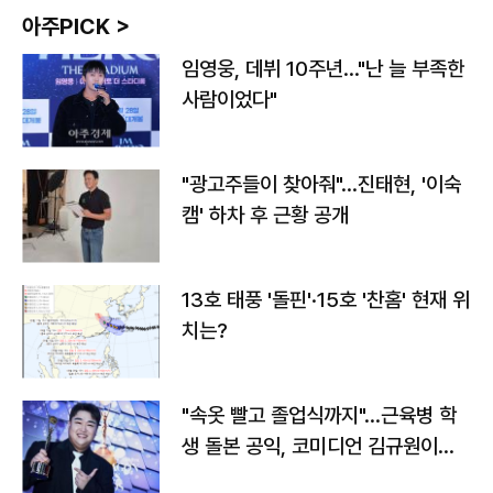
아주PICK >
임영웅, 데뷔 10주년…"난 늘 부족한
사람이었다"
"광고주들이 찾아줘"…진태현, '이숙
캠' 하차 후 근황 공개
13호 태풍 '돌핀'·15호 '찬홈' 현재 위
치는?
"속옷 빨고 졸업식까지"…근육병 학
생 돌본 공익, 코미디언 김규원이었
다