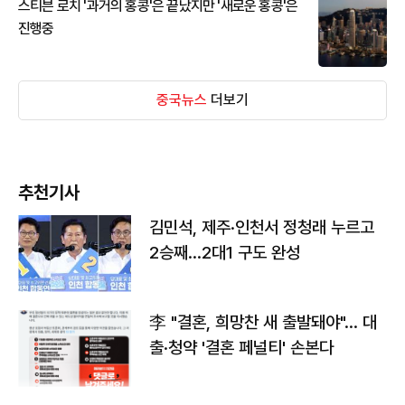
스티븐 로치 '과거의 홍콩'은 끝났지만 '새로운 홍콩'은
진행중
중국뉴스
더보기
추천기사
김민석, 제주·인천서 정청래 누르고
2승째…2대1 구도 완성
李 "결혼, 희망찬 새 출발돼야"… 대
출·청약 '결혼 페널티' 손본다