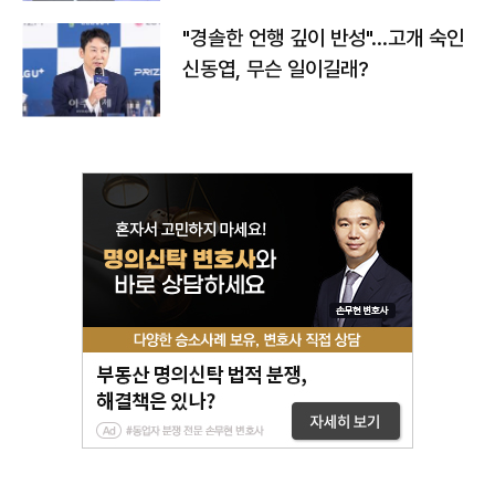
"경솔한 언행 깊이 반성"…고개 숙인
신동엽, 무슨 일이길래?