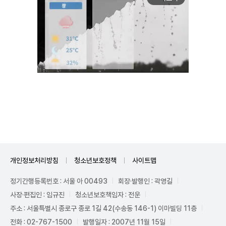
Unmute
개인정보처리방침
청소년보호정책
사이트맵
정기간행등록번호 : 서울 아 00493
회장·발행인 : 곽영길
사장·편집인 : 임규진
청소년보호책임자 : 전운
주소 : 서울특별시 종로구 종로 1길 42(수송동 146-1) 이마빌딩 11층
전화 : 02-767-1500
발행일자 : 2007년 11월 15일