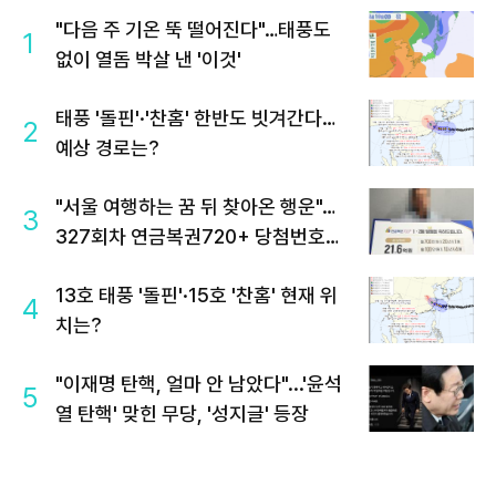
"다음 주 기온 뚝 떨어진다"…태풍도
1
없이 열돔 박살 낸 '이것'
태풍 '돌핀'·'찬홈' 한반도 빗겨간다…
2
예상 경로는?
"서울 여행하는 꿈 뒤 찾아온 행운"…
3
327회차 연금복권720+ 당첨번호조
회 주목
13호 태풍 '돌핀'·15호 '찬홈' 현재 위
4
치는?
"이재명 탄핵, 얼마 안 남았다"...'윤석
5
열 탄핵' 맞힌 무당, '성지글' 등장