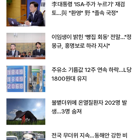
李대통령 'ISA·주가 누르기' 재검
토…與 "환영" 野 "졸속 국정"
이임생이 밝힌 '빵집 회동' 전말…"정
몽규, 홍명보로 하라 지시"
주유소 기름값 12주 연속 하락…L당
1800원대 유지
불볕더위에 온열질환자 202명 발
생…3명 숨져
전국 무더위 지속…동해안 강한 비