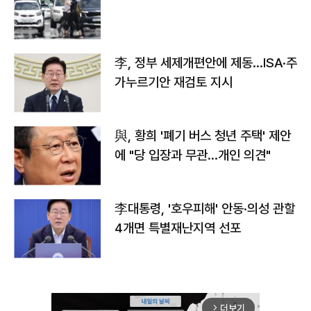
李, 정부 세제개편안에 제동…ISA·주
가누르기안 재검토 지시
與, 황희 '폐기 버스 청년 주택' 제안
에 "당 입장과 무관…개인 의견"
李대통령, '호우피해' 안동·의성 관할
4개면 특별재난지역 선포
더보기
arrow_forward_ios