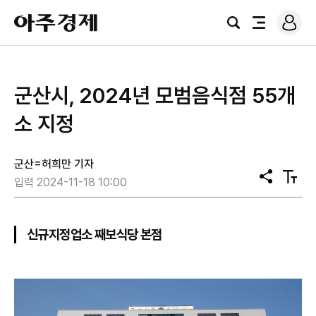
로
아
그
검
전
주
인
색
체
경
메
제
뉴
군산시, 2024년 모범음식점 55개
소 지정
군산=허희만 기자
공
텍
입력 2024-11-18 10:00
유
스
트
크
기
신규지정업소 째보식당 본점