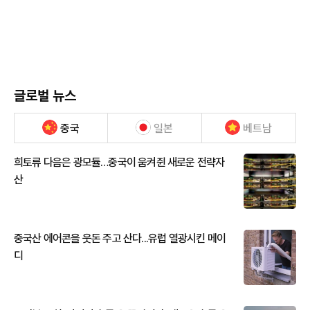
글로벌 뉴스
중국
일본
베트남
희토류 다음은 광모듈…중국이 움켜쥔 새로운 전략자
산
중국산 에어콘을 웃돈 주고 산다...유럽 열광시킨 메이
디