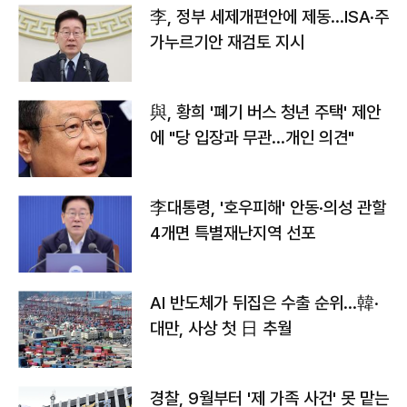
李, 정부 세제개편안에 제동…ISA·주
가누르기안 재검토 지시
與, 황희 '폐기 버스 청년 주택' 제안
에 "당 입장과 무관…개인 의견"
李대통령, '호우피해' 안동·의성 관할
4개면 특별재난지역 선포
AI 반도체가 뒤집은 수출 순위…韓·
대만, 사상 첫 日 추월
경찰, 9월부터 '제 가족 사건' 못 맡는