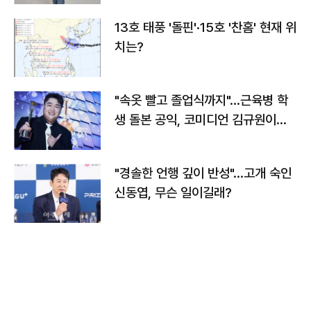
13호 태풍 '돌핀'·15호 '찬홈' 현재 위
치는?
"속옷 빨고 졸업식까지"…근육병 학
생 돌본 공익, 코미디언 김규원이었
다
"경솔한 언행 깊이 반성"…고개 숙인
신동엽, 무슨 일이길래?