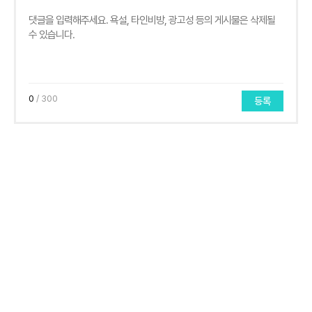
0
/ 300
등록