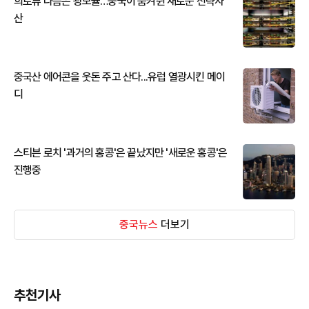
희토류 다음은 광모듈…중국이 움켜쥔 새로운 전략자
산
중국산 에어콘을 웃돈 주고 산다...유럽 열광시킨 메이
디
스티븐 로치 '과거의 홍콩'은 끝났지만 '새로운 홍콩'은
진행중
중국뉴스
더보기
추천기사