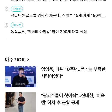
용해야
17분전
섬유패션 글로벌 경쟁력 키운다…산업부 15개 과제 180억 지
원
18분전
농식품부, '천원의 아침밥' 참여 200개 대학 선정
아주PICK >
임영웅, 데뷔 10주년…"난 늘 부족한
사람이었다"
"광고주들이 찾아줘"…진태현, '이숙
캠' 하차 후 근황 공개