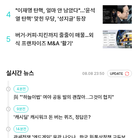
회 주목
"이재명 탄핵, 얼마 안 남았다"...'윤석
4
열 탄핵' 맞힌 무당, '성지글' 등장
버거·커피·치킨까지 줄줄이 매물…외
5
식 프랜차이즈 M&A '활기'
실시간 뉴스
08.08 23:50
UPDATE
4분전
與 "'하늘이법' 여야 공동 발의 괜찮아…그것이 협치"
9분전
'캐시딜' 캐시워크 돈 버는 퀴즈, 정답은?
14분전
관세전쟁 '엔드게임' 윤곽 나오나…한국 新통상정책 교두보 활