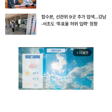
합수본, 선관위 9곳 추가 압색…강남
·서초도 '투표율 허위 입력' 정황
더보기
arrow_forward_ios
Unmute