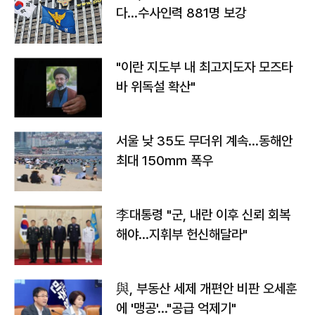
다…수사인력 881명 보강
"이란 지도부 내 최고지도자 모즈타
바 위독설 확산"
서울 낮 35도 무더위 계속…동해안
최대 150㎜ 폭우
李대통령 "군, 내란 이후 신뢰 회복
해야…지휘부 헌신해달라"
與, 부동산 세제 개편안 비판 오세훈
에 '맹공'…"공급 억제기"