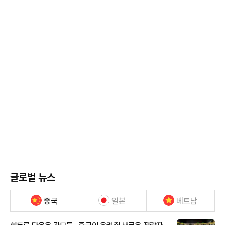
글로벌 뉴스
중국
일본
베트남