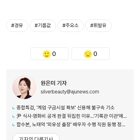
#경유
#기름값
#주요소
#휘발유
0
0
원은미 기자
silverbeauty@ajunews.com
종합특검, '계엄 구금시설 확보' 신용해 불구속 기소
尹 식사·영화비 공개 판결 뒤집힌 이유…'기록관 이관'에 소송 실익 쟁점
합수본, 노태악 '외유성 출장' 배우자 수행 직원 동행 정황 포착
기자의 다른기사