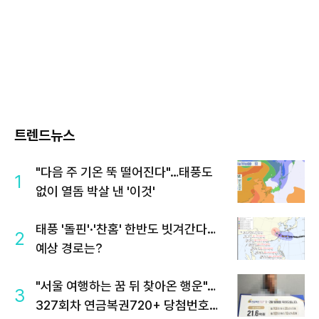
트렌드뉴스
"다음 주 기온 뚝 떨어진다"…태풍도
1
없이 열돔 박살 낸 '이것'
태풍 '돌핀'·'찬홈' 한반도 빗겨간다…
2
예상 경로는?
"서울 여행하는 꿈 뒤 찾아온 행운"…
3
327회차 연금복권720+ 당첨번호조