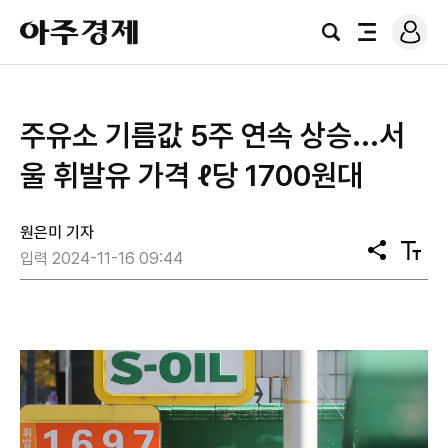
로
아
그
검
전
주
인
색
체
경
메
제
뉴
주유소 기름값 5주 연속 상승...서
울 휘발유 가격 ℓ당 1700원대
원은미 기자
공
텍
입력 2024-11-16 09:44
유
스
트
크
기