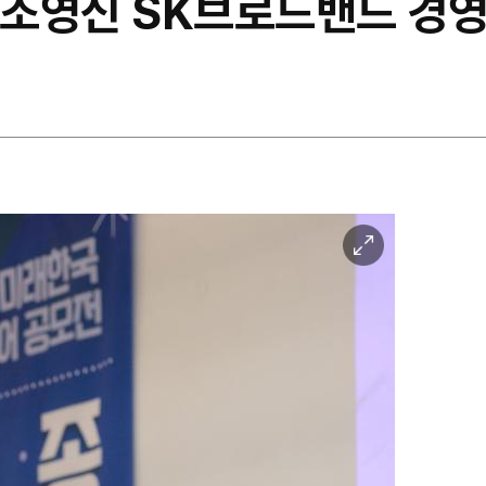
​​​​​​​조영신 SK브로드밴드
이
미
지
확
대