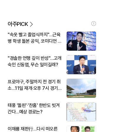
아주PICK
"속옷 빨고 졸업식까지"…근육
병 학생 돌본 공익, 코미디언 김
규원이었다
"경솔한 언행 깊이 반성"…고개
숙인 신동엽, 무슨 일이길래?
프로야구, 주말까지 전 경기 취
소…11일 재개·오후 7시 경기
시작
태풍 '돌핀'·'찬홈' 한반도 빗겨
간다…예상 경로는?
이재룡 재판行…다시 떠오른