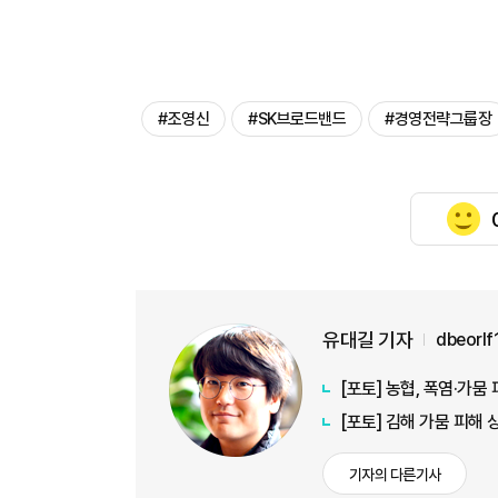
#​​​​​​​조영신
#SK브로드밴드
#경영전략그룹장
유대길 기자
dbeorl
[포토] 농협, 폭염·가
[포토] 김해 가뭄 피해
기자의 다른기사