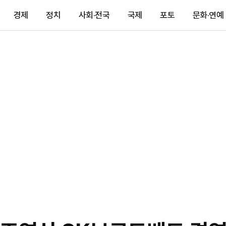
경제
정치
사회·전국
국제
포토
문화·연예