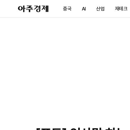
아
중국
AI
산업
재테크
주
경
제