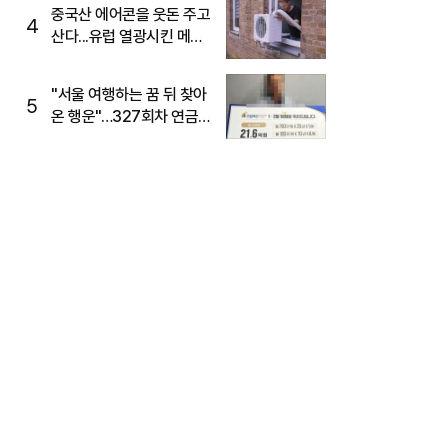
중국산 에어콘을 웃돈 주고
4
산다...유럽 열광시킨 메이
디
"서울 여행하는 꿈 뒤 찾아
5
온 행운"…327회차 연금
복권720+ 당첨번호조회
주목