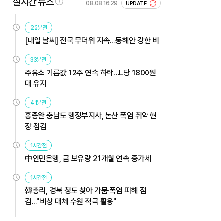
실시간 뉴스
08.08 16:29
UPDATE
22분전
[내일 날씨] 전국 무더위 지속…동해안 강한 비
33분전
주유소 기름값 12주 연속 하락…L당 1800원
대 유지
41분전
홍종완 충남도 행정부지사, 논산 폭염 취약 현
장 점검
1시간전
中인민은행, 금 보유량 21개월 연속 증가세
1시간전
韓총리, 경북 청도 찾아 가뭄·폭염 피해 점
검…"비상 대체 수원 적극 활용"