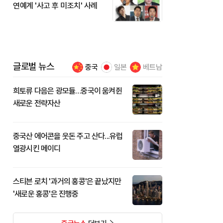
연예계 '사고 후 미조치' 사례
글로벌 뉴스
중국
일본
베트남
희토류 다음은 광모듈…중국이 움켜쥔
새로운 전략자산
중국산 에어콘을 웃돈 주고 산다...유럽
열광시킨 메이디
스티븐 로치 '과거의 홍콩'은 끝났지만
'새로운 홍콩'은 진행중