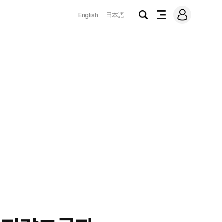
로
English
日本語
그
검
전
인
색
체
메
뉴