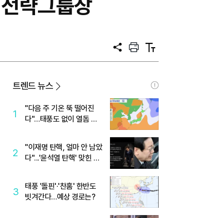
 경영전략그룹장
공
프
텍
유
린
스
트
트
크
기
트렌드 뉴스
"다음 주 기온 뚝 떨어진
1
다"…태풍도 없이 열돔 박
살 낸 '이것'
"이재명 탄핵, 얼마 안 남았
2
다"...'윤석열 탄핵' 맞힌 무
당, '성지글' 등장
태풍 '돌핀'·'찬홈' 한반도
3
빗겨간다…예상 경로는?