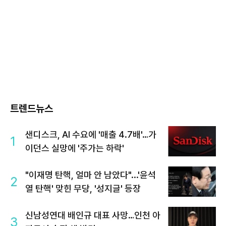
트렌드뉴스
샌디스크, AI 수요에 '매출 4.7배'…가
1
이던스 실망에 '주가는 하락'
"이재명 탄핵, 얼마 안 남았다"...'윤석
2
열 탄핵' 맞힌 무당, '성지글' 등장
신남성연대 배인규 대표 사망…인천 아
3