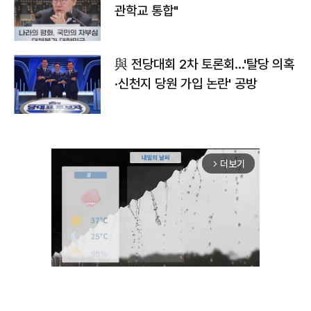
관학교 통합"
與 전당대회 2차 토론회…'탈당 의혹
·신천지 당원 가입 논란' 공방
더보기
arrow_forward_ios
Unmute