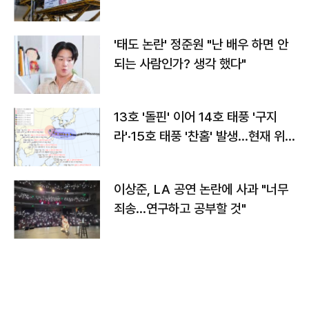
'태도 논란' 정준원 "난 배우 하면 안
되는 사람인가? 생각 했다"
13호 '돌핀' 이어 14호 태풍 '구지
라'·15호 태풍 '찬홈' 발생…현재 위
치와 이동경로는?
이상준, LA 공연 논란에 사과 "너무
죄송…연구하고 공부할 것"