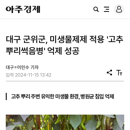
로
아
그
검
전
주
인
색
체
경
메
제
뉴
대구 군위군, 미생물제제 적용 '고추
뿌리썩음병' 억제 성공
대구=이인수 기자
공
텍
입력 2024-11-15 13:42
유
스
트
크
기
고추 뿌리 주변 유익한 미생물 환경, 병원균 침입 억제