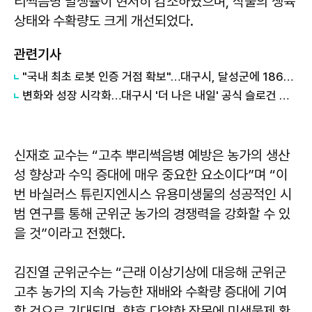
리썩음병 발생률이 현저히 감소하였으며, 작물의 생육
상태와 수확량도 크게 개선되었다.
관련기사
"국내 최초 로봇 인증 거점 확보"…대구시, 달성군에 186억 투입해 휴머노이드 센터 구축
변화와 성장 시각화…대구시 '더 나은 내일' 공식 슬로건 디자인 공개
신재호 교수는 “고추 뿌리썩음병 예방은 농가의 생산
성 향상과 수익 증대에 매우 중요한 요소이다”며 “이
번 바실러스 튜린지엔시스 유용미생물의 성공적인 시
범 연구를 통해 군위군 농가의 경쟁력을 강화할 수 있
을 것”이라고 전했다.
김진열
군위군수는 “근래 이상기상에 대응해 군위군
고추 농가의 지속 가능한 재배와 수확량 증대에 기여
할 것으로 기대되며, 향후 다양한 작목에 미생물제 확