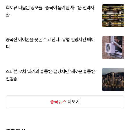
희토류 다음은 광모듈…중국이 움켜쥔 새로운 전략자
산
중국산 에어콘을 웃돈 주고 산다...유럽 열광시킨 메이
디
스티븐 로치 '과거의 홍콩'은 끝났지만 '새로운 홍콩'은
진행중
중국뉴스
더보기