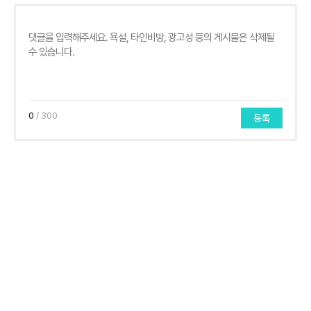
0
/ 300
등록