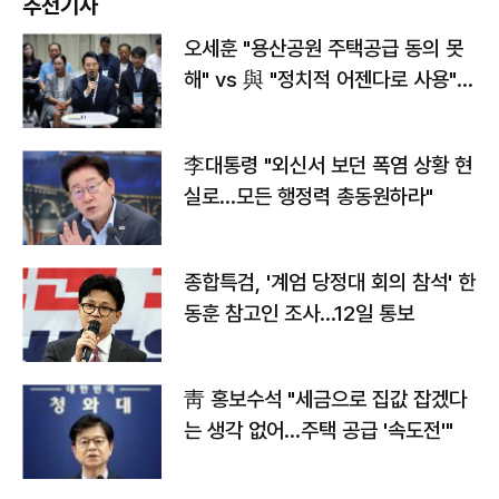
추천기사
오세훈 "용산공원 주택공급 동의 못
해" vs 與 "정치적 어젠다로 사용"
맞불
李대통령 "외신서 보던 폭염 상황 현
실로…모든 행정력 총동원하라"
종합특검, '계엄 당정대 회의 참석' 한
동훈 참고인 조사...12일 통보
靑 홍보수석 "세금으로 집값 잡겠다
는 생각 없어…주택 공급 '속도전'"