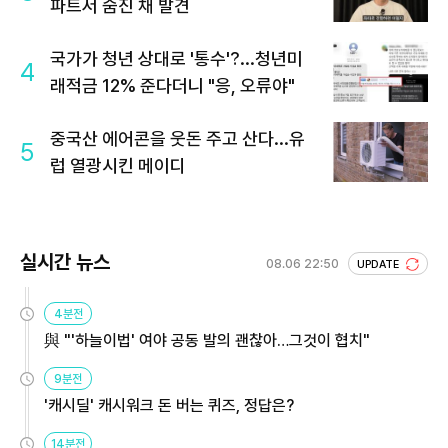
파트서 숨진 채 발견
국가가 청년 상대로 '통수'?...청년미
4
래적금 12% 준다더니 "응, 오류야"
중국산 에어콘을 웃돈 주고 산다...유
5
럽 열광시킨 메이디
실시간 뉴스
08.06 22:50
UPDATE
4분전
與 "'하늘이법' 여야 공동 발의 괜찮아…그것이 협치"
9분전
'캐시딜' 캐시워크 돈 버는 퀴즈, 정답은?
14분전