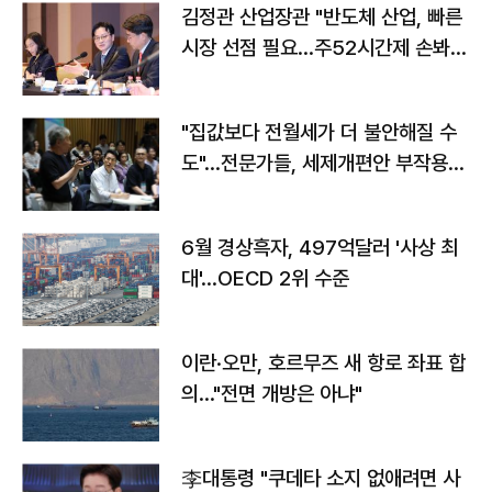
김정관 산업장관 "반도체 산업, 빠른
시장 선점 필요…주52시간제 손봐
야"
"집값보다 전월세가 더 불안해질 수
도"…전문가들, 세제개편안 부작용
우려
6월 경상흑자, 497억달러 '사상 최
대'…OECD 2위 수준
이란·오만, 호르무즈 새 항로 좌표 합
의…"전면 개방은 아냐"
李대통령 "쿠데타 소지 없애려면 사