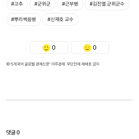
#고추
#군위군
#근부병
#김진열 군위군수
#뿌리썩음병
#신재호 교수
0
0
©'5개국어 글로벌 경제신문' 아주경제. 무단전재·재배포 금지
댓글
0