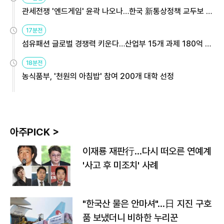
관세전쟁 '엔드게임' 윤곽 나오나…한국 新통상정책 교두보 활
용해야
17분전
섬유패션 글로벌 경쟁력 키운다…산업부 15개 과제 180억 지
원
18분전
농식품부, '천원의 아침밥' 참여 200개 대학 선정
아주PICK >
이재룡 재판行…다시 떠오른 연예계
'사고 후 미조치' 사례
"한국산 물은 안마셔"…日 지진 구호
품 보냈더니 비하한 누리꾼