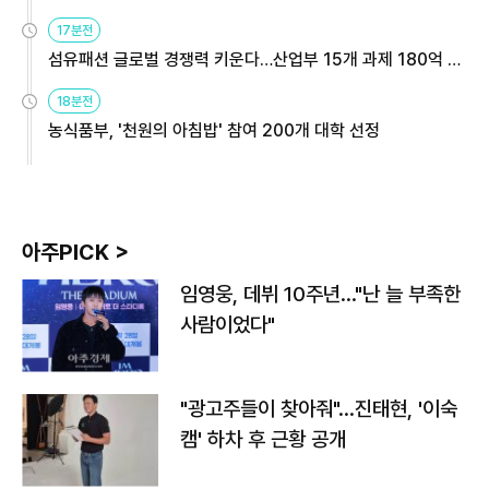
용해야
17분전
섬유패션 글로벌 경쟁력 키운다…산업부 15개 과제 180억 지
원
18분전
농식품부, '천원의 아침밥' 참여 200개 대학 선정
아주PICK >
임영웅, 데뷔 10주년…"난 늘 부족한
사람이었다"
"광고주들이 찾아줘"…진태현, '이숙
캠' 하차 후 근황 공개