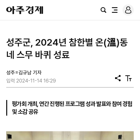
로
아
그
검
전
주
인
색
체
경
메
제
뉴
성주군, 2024년 참한별 온(溫)동
네 스무 바퀴 성료
성주=김규남 기자
공
텍
입력 2024-11-14 16:29
유
스
트
크
기
평가회 개최, 연간 진행된 프로그램 성과 발표와 참여 경험
및 소감 공유