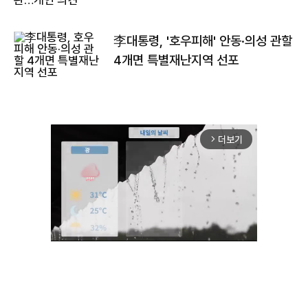
李대통령, '호우피해' 안동·의성 관할
4개면 특별재난지역 선포
더보기
arrow_forward_ios
Unmute