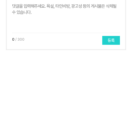
0
/ 300
등록