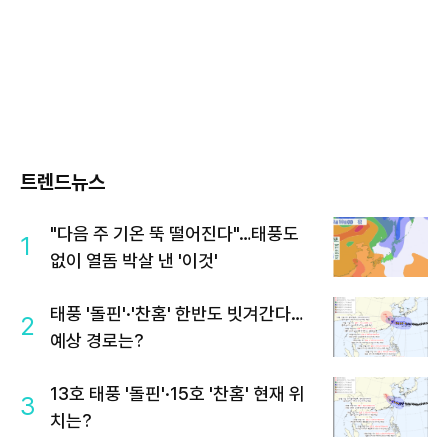
트렌드뉴스
"다음 주 기온 뚝 떨어진다"…태풍도
1
없이 열돔 박살 낸 '이것'
태풍 '돌핀'·'찬홈' 한반도 빗겨간다…
2
예상 경로는?
13호 태풍 '돌핀'·15호 '찬홈' 현재 위
3
치는?