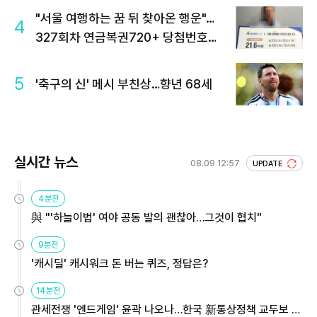
"서울 여행하는 꿈 뒤 찾아온 행운"…
4
327회차 연금복권720+ 당첨번호조
회 주목
5
'축구의 신' 메시 부친상…향년 68세
실시간 뉴스
08.09 12:57
UPDATE
4분전
與 "'하늘이법' 여야 공동 발의 괜찮아…그것이 협치"
9분전
'캐시딜' 캐시워크 돈 버는 퀴즈, 정답은?
14분전
관세전쟁 '엔드게임' 윤곽 나오나…한국 新통상정책 교두보 활