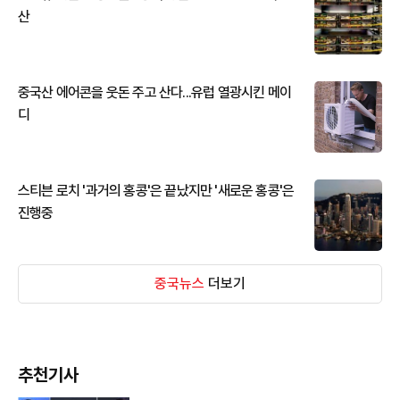
산
중국산 에어콘을 웃돈 주고 산다...유럽 열광시킨 메이
디
스티븐 로치 '과거의 홍콩'은 끝났지만 '새로운 홍콩'은
진행중
중국뉴스
더보기
추천기사