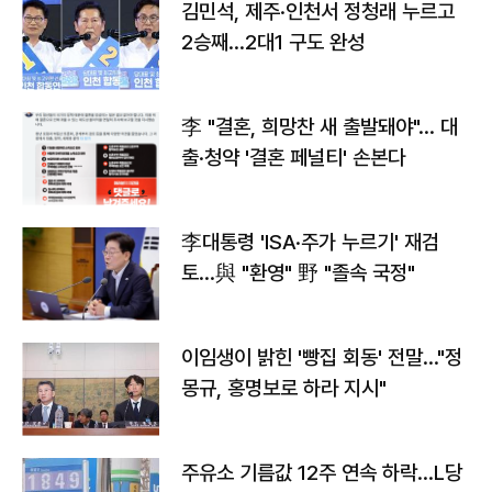
김민석, 제주·인천서 정청래 누르고
2승째…2대1 구도 완성
李 "결혼, 희망찬 새 출발돼야"… 대
출·청약 '결혼 페널티' 손본다
李대통령 'ISA·주가 누르기' 재검
토…與 "환영" 野 "졸속 국정"
이임생이 밝힌 '빵집 회동' 전말…"정
몽규, 홍명보로 하라 지시"
주유소 기름값 12주 연속 하락…L당