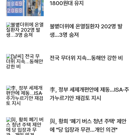
1800원대 유지
불볕더위에 온열질환자 202명 발
생…3명 숨져
전국 무더위 지속…동해안 강한 비
李, 정부 세제개편안에 제동…ISA·주
가누르기안 재검토 지시
與, 황희 '폐기 버스 청년 주택' 제안
에 "당 입장과 무관…개인 의견"