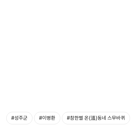
#성주군
#이병환
#참한별 온(溫)동네 스무바퀴