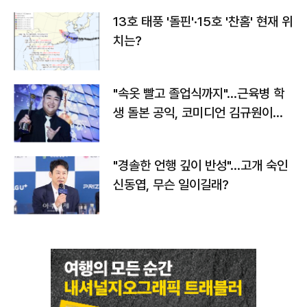
13호 태풍 '돌핀'·15호 '찬홈' 현재 위
치는?
"속옷 빨고 졸업식까지"…근육병 학
생 돌본 공익, 코미디언 김규원이었
다
"경솔한 언행 깊이 반성"…고개 숙인
신동엽, 무슨 일이길래?