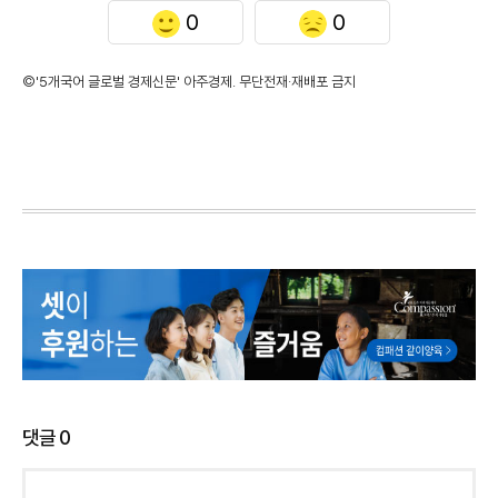
0
0
©'5개국어 글로벌 경제신문' 아주경제. 무단전재·재배포 금지
댓글
0