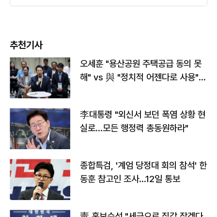
추천기사
오세훈 "용산공원 주택공급 동의 못
해" vs 與 "정치적 어젠다로 사용"
맞불
李대통령 "외신서 보던 폭염 상황 현
실로…모든 행정력 총동원하라"
종합특검, '계엄 당정대 회의 참석' 한
동훈 참고인 조사...12일 통보
靑 홍보수석 "세금으로 집값 잡겠다