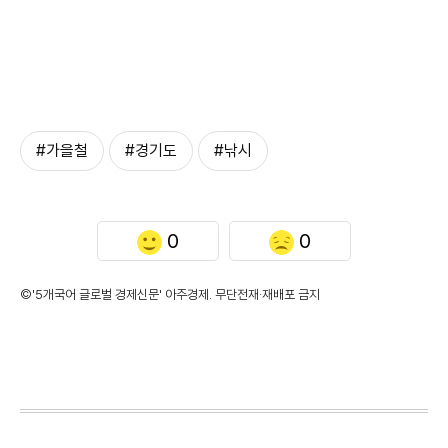
#가을철
#경기도
#낚시
0
0
©'5개국어 글로벌 경제신문' 아주경제. 무단전재·재배포 금지