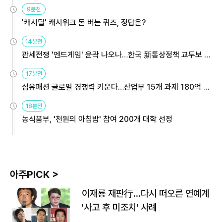
9분전
'캐시딜' 캐시워크 돈 버는 퀴즈, 정답은?
14분전
관세전쟁 '엔드게임' 윤곽 나오나…한국 新통상정책 교두보 활
용해야
17분전
섬유패션 글로벌 경쟁력 키운다…산업부 15개 과제 180억 지
원
18분전
농식품부, '천원의 아침밥' 참여 200개 대학 선정
아주PICK >
이재룡 재판行…다시 떠오른 연예계
'사고 후 미조치' 사례