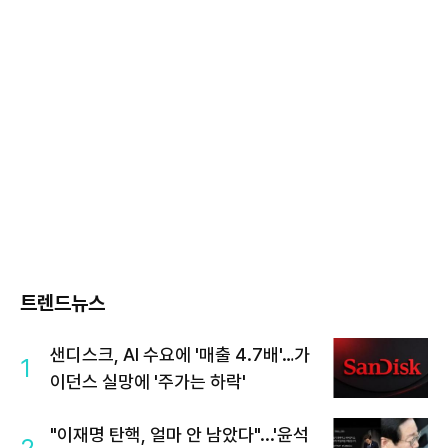
트렌드뉴스
샌디스크, AI 수요에 '매출 4.7배'…가
1
이던스 실망에 '주가는 하락'
"이재명 탄핵, 얼마 안 남았다"...'윤석
2