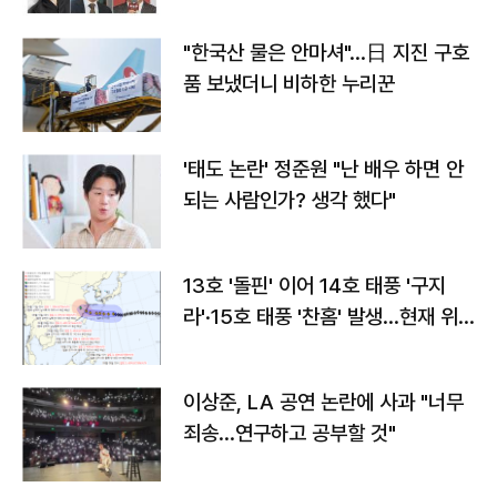
"한국산 물은 안마셔"…日 지진 구호
품 보냈더니 비하한 누리꾼
'태도 논란' 정준원 "난 배우 하면 안
되는 사람인가? 생각 했다"
13호 '돌핀' 이어 14호 태풍 '구지
라'·15호 태풍 '찬홈' 발생…현재 위
치와 이동경로는?
이상준, LA 공연 논란에 사과 "너무
죄송…연구하고 공부할 것"