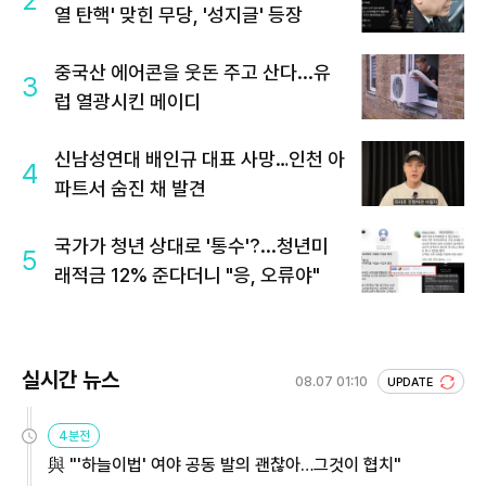
열 탄핵' 맞힌 무당, '성지글' 등장
중국산 에어콘을 웃돈 주고 산다...유
3
럽 열광시킨 메이디
신남성연대 배인규 대표 사망…인천 아
4
파트서 숨진 채 발견
국가가 청년 상대로 '통수'?...청년미
5
래적금 12% 준다더니 "응, 오류야"
실시간 뉴스
08.07 01:10
UPDATE
4분전
與 "'하늘이법' 여야 공동 발의 괜찮아…그것이 협치"