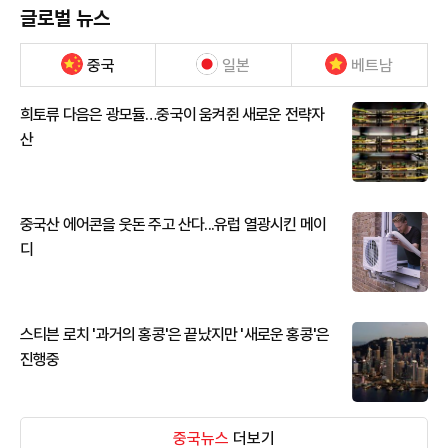
글로벌 뉴스
중국
일본
베트남
희토류 다음은 광모듈…중국이 움켜쥔 새로운 전략자
산
중국산 에어콘을 웃돈 주고 산다...유럽 열광시킨 메이
디
스티븐 로치 '과거의 홍콩'은 끝났지만 '새로운 홍콩'은
진행중
중국뉴스
더보기