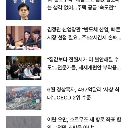
는 생각 없어…주택 공급 '속도전'"
김정관 산업장관 "반도체 산업, 빠른
시장 선점 필요…주52시간제 손봐
야"
"집값보다 전월세가 더 불안해질 수
도"…전문가들, 세제개편안 부작용
우려
6월 경상흑자, 497억달러 '사상 최
대'…OECD 2위 수준
이란·오만, 호르무즈 새 항로 좌표 합
의…"전면 개방은 아냐"