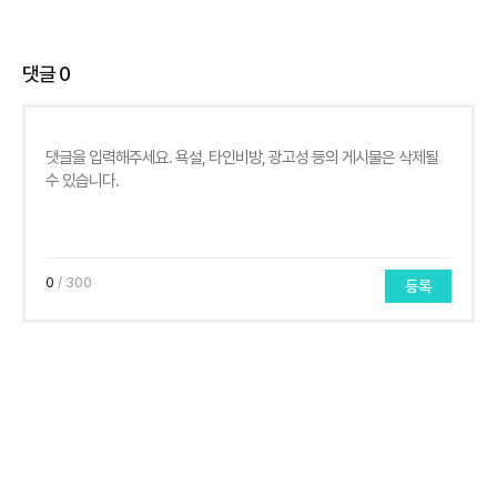
댓글
0
0
/ 300
등록