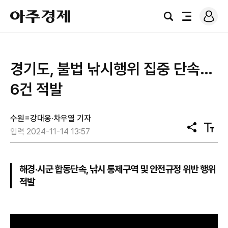
로
아
그
검
전
주
인
색
체
경
메
제
뉴
경기도, 불법 낚시행위 집중 단속…
6건 적발
수원=강대웅·차우열 기자
공
텍
입력 2024-11-14 13:57
유
스
트
크
기
해경·시군 합동단속, 낚시 통제구역 및 안전규정 위반 행위
적발