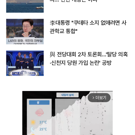
李대통령 "쿠데타 소지 없애려면 사
관학교 통합"
與 전당대회 2차 토론회…'탈당 의혹
·신천지 당원 가입 논란' 공방
더보기
arrow_forward_ios