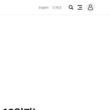
로
English
日本語
그
검
전
인
색
체
메
뉴