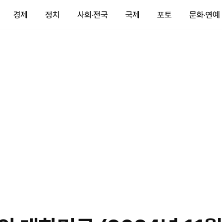
경제
정치
사회·전국
국제
포토
문화·연예