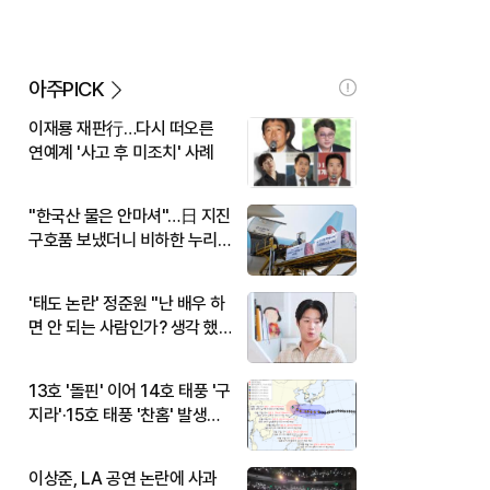
아주PICK
이재룡 재판行…다시 떠오른
연예계 '사고 후 미조치' 사례
"한국산 물은 안마셔"…日 지진
구호품 보냈더니 비하한 누리
꾼
'태도 논란' 정준원 "난 배우 하
면 안 되는 사람인가? 생각 했
다"
13호 '돌핀' 이어 14호 태풍 '구
지라'·15호 태풍 '찬홈' 발생…
현재 위치와 이동경로는?
이상준, LA 공연 논란에 사과