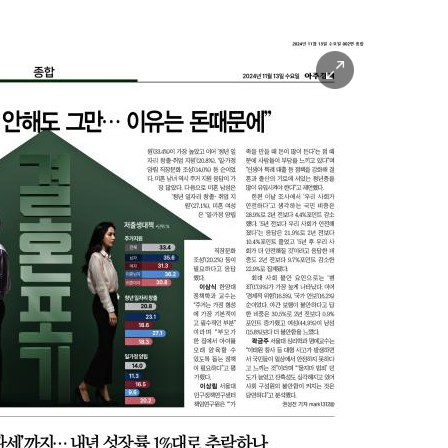
이
미
지
확
대