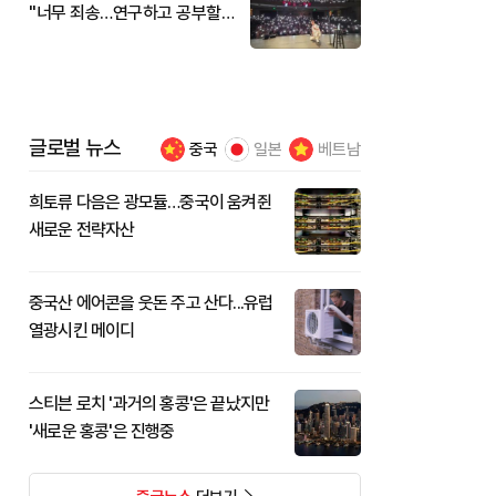
"너무 죄송…연구하고 공부할
것"
글로벌 뉴스
중국
일본
베트남
희토류 다음은 광모듈…중국이 움켜쥔
새로운 전략자산
중국산 에어콘을 웃돈 주고 산다...유럽
열광시킨 메이디
스티븐 로치 '과거의 홍콩'은 끝났지만
'새로운 홍콩'은 진행중