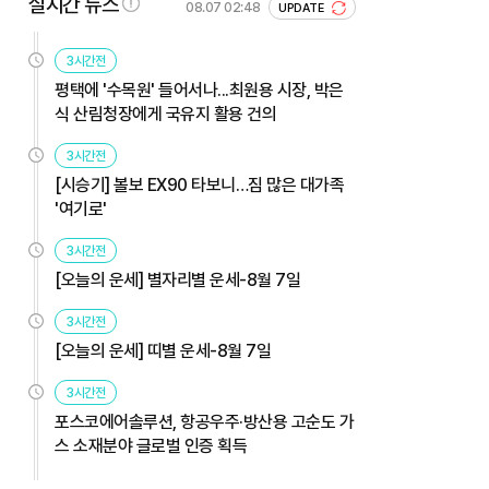
실시간 뉴스
08.07 02:48
UPDATE
3시간전
평택에 '수목원' 들어서나...최원용 시장, 박은
식 산림청장에게 국유지 활용 건의
3시간전
[시승기] 볼보 EX90 타보니…짐 많은 대가족
'여기로'
3시간전
[오늘의 운세] 별자리별 운세-8월 7일
3시간전
[오늘의 운세] 띠별 운세-8월 7일
3시간전
포스코에어솔루션, 항공우주·방산용 고순도 가
스 소재분야 글로벌 인증 획득