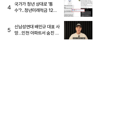
국가가 청년 상대로 '통
4
수'?...청년미래적금 12%
준다더니 "응, 오류야"
신남성연대 배인규 대표 사
5
망…인천 아파트서 숨진 채
발견