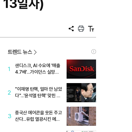
 13일자)
공
프
텍
유
린
스
트
트
크
기
트렌드 뉴스
샌디스크, AI 수요에 '매출
1
4.7배'…가이던스 실망에
'주가는 하락'
"이재명 탄핵, 얼마 안 남았
2
다"...'윤석열 탄핵' 맞힌 무
당, '성지글' 등장
중국산 에어콘을 웃돈 주고
3
산다...유럽 열광시킨 메이
디