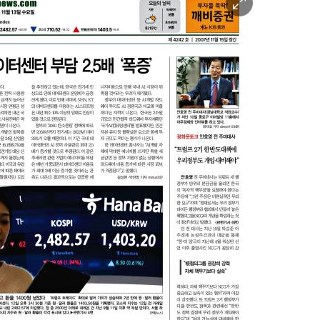
미
지
확
대