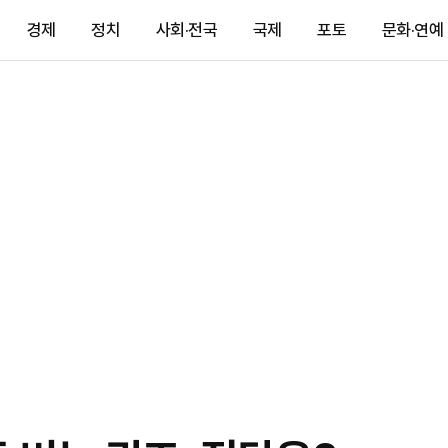
경제
정치
사회·전국
국제
포토
문화·연예