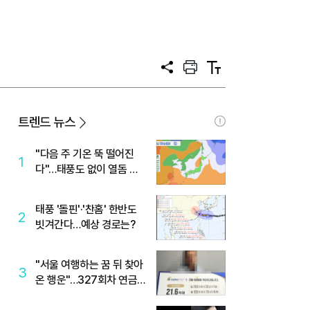
공
프
텍
유
린
스
트
트
크
기
트렌드 뉴스
"다음 주 기온 뚝 떨어진
1
다"…태풍도 없이 열돔 박
살 낸 '이것'
태풍 '돌핀'·'찬홈' 한반도
2
빗겨간다…예상 경로는?
"서울 여행하는 꿈 뒤 찾아
3
온 행운"…327회차 연금
복권720+ 당첨번호조회