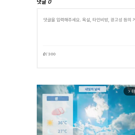
댓글
0
0
/ 300
더
arrow_forward_ios