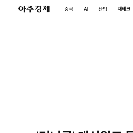
아
중국
AI
산업
재테크
주
경
제