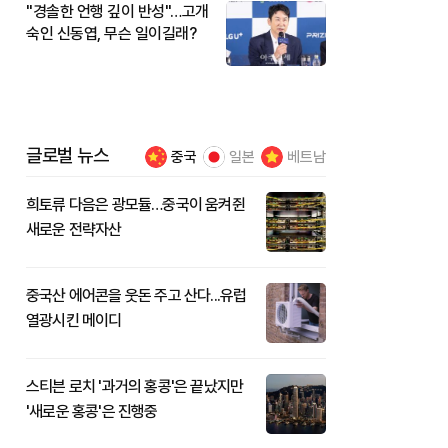
"경솔한 언행 깊이 반성"…고개
숙인 신동엽, 무슨 일이길래?
글로벌 뉴스
중국
일본
베트남
희토류 다음은 광모듈…중국이 움켜쥔
새로운 전략자산
중국산 에어콘을 웃돈 주고 산다...유럽
열광시킨 메이디
스티븐 로치 '과거의 홍콩'은 끝났지만
'새로운 홍콩'은 진행중