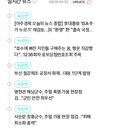
실시간 뉴스
08.09 00:55
UPDATE
4시간전
[아주경제 오늘의 뉴스 종합] 李대통령 'ISA·주
가 누르기' 재검토…與 "환영" 野 "졸속 국정"
外
5시간전
"호수에 빠진 지인들 구해주는 꿈, 행운 직감했
다"…1236회차 로또당첨번호조회 주목
5시간전
부산 철강제조 공장서 화재…대응 1단계 발령
5시간전
명현관 해남군수, 주말 폭염·가뭄 현장점
검…"군민 안전 최우선"
5시간전
사순문 장흥군수, 주말 가뭄 현장 점검…"피해
최소화 총력"