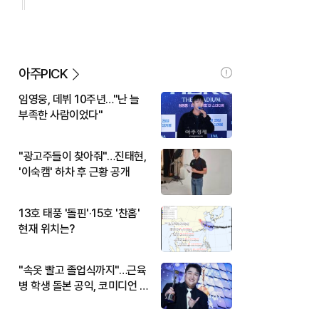
아주PICK
임영웅, 데뷔 10주년…"난 늘
부족한 사람이었다"
"광고주들이 찾아줘"…진태현,
'이숙캠' 하차 후 근황 공개
13호 태풍 '돌핀'·15호 '찬홈'
현재 위치는?
"속옷 빨고 졸업식까지"…근육
병 학생 돌본 공익, 코미디언 김
규원이었다