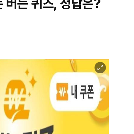
돈 버는 퀴즈, 정답은?
이
미
지
확
대