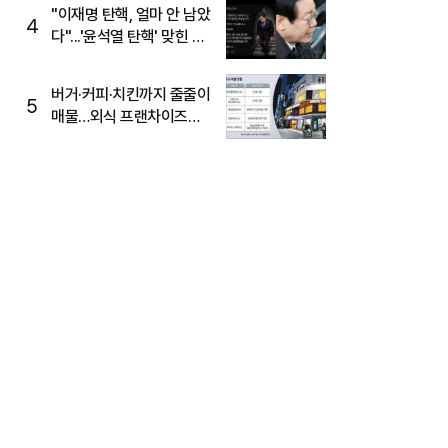
주목
"이재명 탄핵, 얼마 안 남았
4
다"...'윤석열 탄핵' 맞힌 무
당, '성지글' 등장
버거·커피·치킨까지 줄줄이
5
매물…외식 프랜차이즈
M&A '활기'