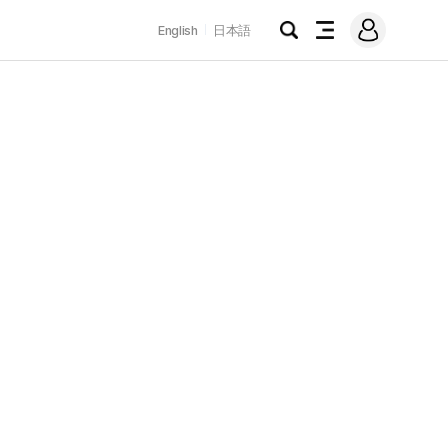
로
English
日本語
그
검
전
인
색
체
메
뉴