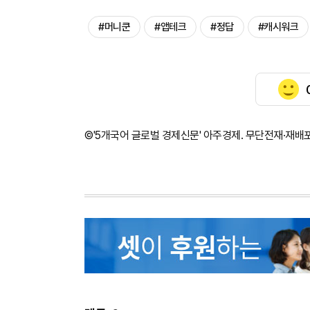
#머니쿤
#앱테크
#정답
#캐시워크
©'5개국어 글로벌 경제신문' 아주경제. 무단전재·재배