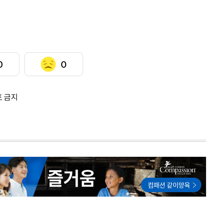
0
0
포 금지