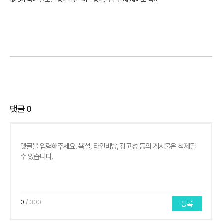
댓글
0
0
/ 300
등록