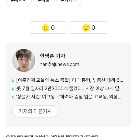
0
0
한영훈 기자
han@ajunews.com
[아주경제 오늘의 뉴스 종합] 이 대통령, 부동산 대책 6시간 점검…"기존 방식 벗어나 과감히 실행" 外
美 7월 일자리 2만3000개 줄었다…시장 예상 크게 밑돈 '고용 쇼크'
'장윤기 사건' 여고생 구하려다 중상 입은 고교생, 의상자 인정
기자의 다른기사
©'5개국어 글로벌 경제신문' 아주경제. 무단전재·재배포 금지