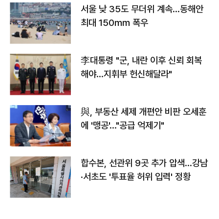
서울 낮 35도 무더위 계속…동해안
최대 150㎜ 폭우
李대통령 "군, 내란 이후 신뢰 회복
해야…지휘부 헌신해달라"
與, 부동산 세제 개편안 비판 오세훈
에 '맹공'…"공급 억제기"
합수본, 선관위 9곳 추가 압색…강남
·서초도 '투표율 허위 입력' 정황