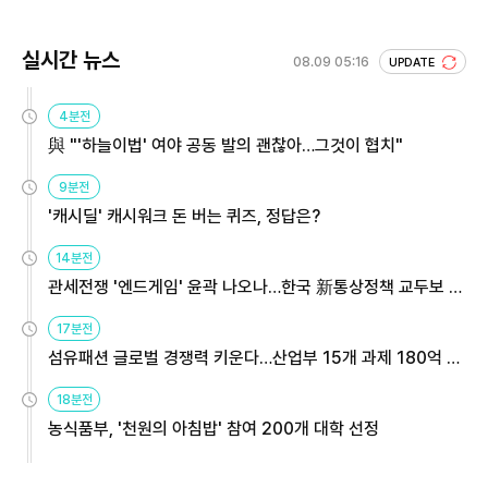
실시간 뉴스
08.09 05:16
UPDATE
4분전
與 "'하늘이법' 여야 공동 발의 괜찮아…그것이 협치"
9분전
'캐시딜' 캐시워크 돈 버는 퀴즈, 정답은?
14분전
관세전쟁 '엔드게임' 윤곽 나오나…한국 新통상정책 교두보 활
용해야
17분전
섬유패션 글로벌 경쟁력 키운다…산업부 15개 과제 180억 지
원
18분전
농식품부, '천원의 아침밥' 참여 200개 대학 선정