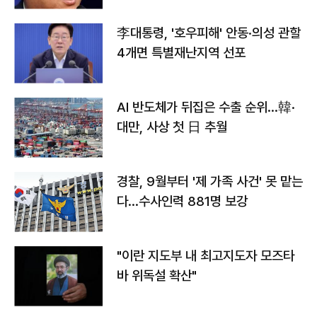
李대통령, '호우피해' 안동·의성 관할
4개면 특별재난지역 선포
AI 반도체가 뒤집은 수출 순위…韓·
대만, 사상 첫 日 추월
경찰, 9월부터 '제 가족 사건' 못 맡는
다…수사인력 881명 보강
"이란 지도부 내 최고지도자 모즈타
바 위독설 확산"