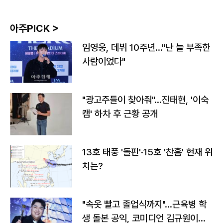
아주PICK >
임영웅, 데뷔 10주년…"난 늘 부족한
사람이었다"
"광고주들이 찾아줘"…진태현, '이숙
캠' 하차 후 근황 공개
13호 태풍 '돌핀'·15호 '찬홈' 현재 위
치는?
"속옷 빨고 졸업식까지"…근육병 학
생 돌본 공익, 코미디언 김규원이었