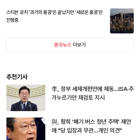
스티븐 로치 '과거의 홍콩'은 끝났지만 '새로운 홍콩'은
진행중
중국뉴스
더보기
추천기사
李, 정부 세제개편안에 제동…ISA·주
가누르기안 재검토 지시
與, 황희 '폐기 버스 청년 주택' 제안
에 "당 입장과 무관…개인 의견"