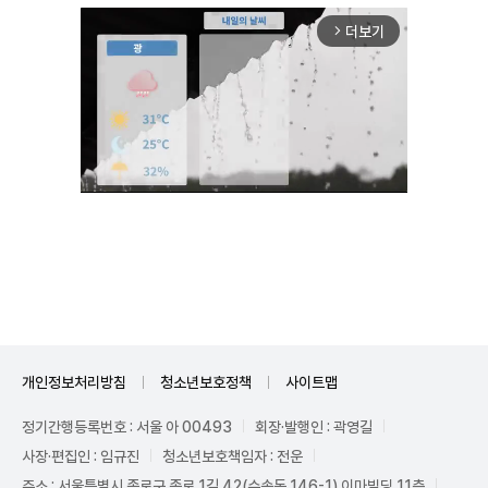
더보기
arrow_forward_ios
Unmute
개인정보처리방침
청소년보호정책
사이트맵
정기간행등록번호 : 서울 아 00493
회장·발행인 : 곽영길
사장·편집인 : 임규진
청소년보호책임자 : 전운
주소 : 서울특별시 종로구 종로 1길 42(수송동 146-1) 이마빌딩 11층