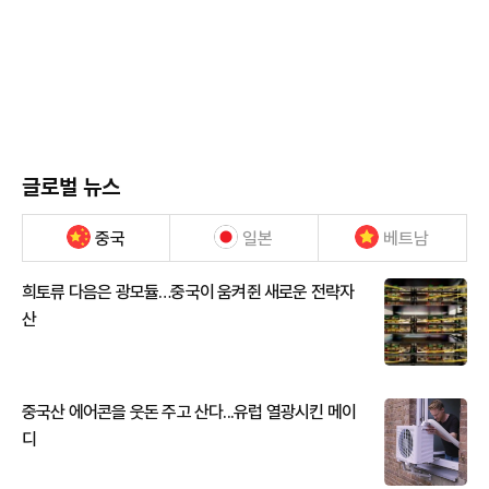
글로벌 뉴스
중국
일본
베트남
희토류 다음은 광모듈…중국이 움켜쥔 새로운 전략자
산
중국산 에어콘을 웃돈 주고 산다...유럽 열광시킨 메이
디