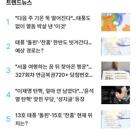
트렌드뉴스
"다음 주 기온 뚝 떨어진다"…태풍도
1
없이 열돔 박살 낸 '이것'
태풍 '돌핀'·'찬홈' 한반도 빗겨간다…
2
예상 경로는?
"서울 여행하는 꿈 뒤 찾아온 행운"…
3
327회차 연금복권720+ 당첨번호조
회 주목
"이재명 탄핵, 얼마 안 남았다"...'윤석
4
열 탄핵' 맞힌 무당, '성지글' 등장
13호 태풍 '돌핀'·15호 '찬홈' 현재 위
5
치는?