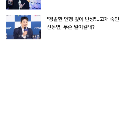
다
"경솔한 언행 깊이 반성"…고개 숙인
신동엽, 무슨 일이길래?