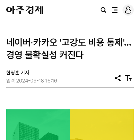
로
아
그
검
전
주
인
색
체
경
메
제
뉴
네이버‧카카오 '고강도 비용 통제'…
경영 불확실성 커진다
한영훈 기자
공
텍
입력 2024-09-18 16:16
유
스
트
크
기