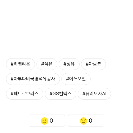
#리벨리온
#석유
#정유
#아람코
#아부다비국영석유공사
#에쓰오일
#페트로브라스
#GS칼텍스
#퓨리오사AI
0
0