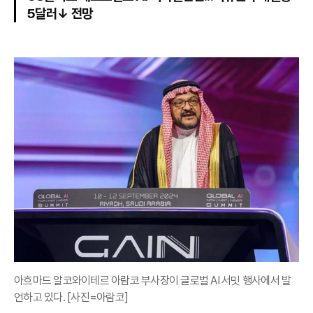
5달러↓ 전망
아흐마드 알코와이테르 아람코 부사장이 글로벌 AI 서밋 행사에서 발
언하고 있다. [사진=아람코]