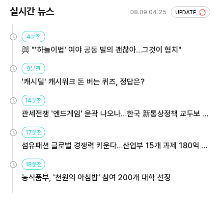
실시간 뉴스
08.09 04:25
UPDATE
4분전
與 "'하늘이법' 여야 공동 발의 괜찮아…그것이 협치"
9분전
'캐시딜' 캐시워크 돈 버는 퀴즈, 정답은?
14분전
관세전쟁 '엔드게임' 윤곽 나오나…한국 新통상정책 교두보 활
용해야
17분전
섬유패션 글로벌 경쟁력 키운다…산업부 15개 과제 180억 지
원
18분전
농식품부, '천원의 아침밥' 참여 200개 대학 선정