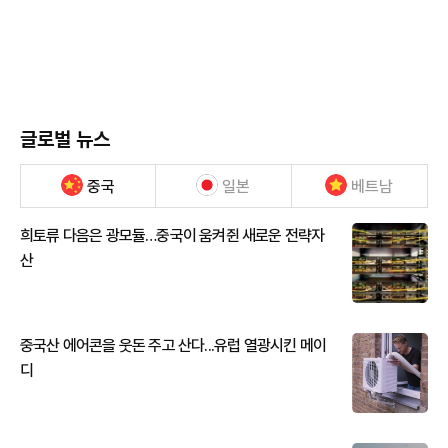
글로벌 뉴스
중국
일본
베트남
희토류 다음은 광모듈…중국이 움켜쥔 새로운 전략자
산
중국산 에어콘을 웃돈 주고 산다...유럽 열광시킨 메이
디