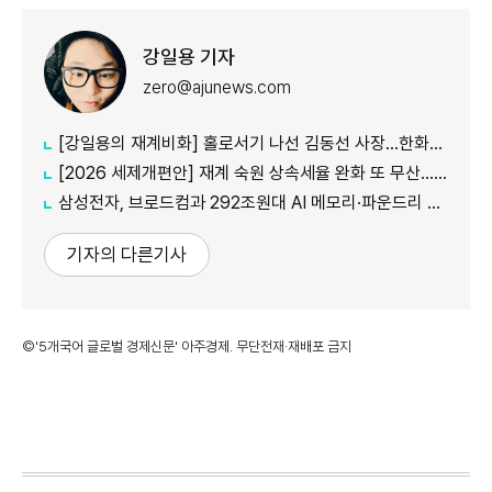
강일용 기자
zero@ajunews.com
[강일용의 재계비화] 홀로서기 나선 김동선 사장...한화M&S 향후 과제는?
[2026 세제개편안] 재계 숙원 상속세율 완화 또 무산...국내생산·석화 세제지원 실효성 의문
삼성전자, 브로드컴과 292조원대 AI 메모리·파운드리 협력...차세대 HBM 경쟁력 입증
기자의 다른기사
©'5개국어 글로벌 경제신문' 아주경제. 무단전재·재배포 금지