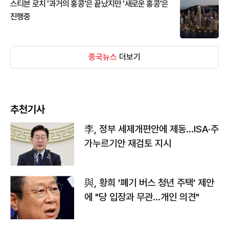
스티븐 로치 '과거의 홍콩'은 끝났지만 '새로운 홍콩'은
진행중
중국뉴스
더보기
추천기사
李, 정부 세제개편안에 제동…ISA·주
가누르기안 재검토 지시
與, 황희 '폐기 버스 청년 주택' 제안
에 "당 입장과 무관…개인 의견"