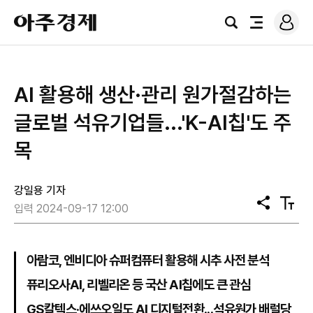
로
아
그
검
전
주
인
색
체
경
메
제
뉴
AI 활용해 생산·관리 원가절감하는
글로벌 석유기업들...'K-AI칩'도 주
목
강일용 기자
공
텍
입력 2024-09-17 12:00
유
스
트
크
기
아람코, 엔비디아 슈퍼컴퓨터 활용해 시추 사전 분석
퓨리오사AI, 리벨리온 등 국산 AI칩에도 큰 관심
GS칼텍스·에쓰오일도 AI 디지털전환...석유원가 배럴당