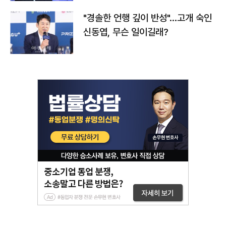
"경솔한 언행 깊이 반성"…고개 숙인
신동엽, 무슨 일이길래?