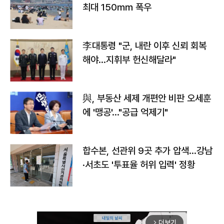
최대 150㎜ 폭우
李대통령 "군, 내란 이후 신뢰 회복
해야…지휘부 헌신해달라"
與, 부동산 세제 개편안 비판 오세훈
에 '맹공'…"공급 억제기"
합수본, 선관위 9곳 추가 압색…강남
·서초도 '투표율 허위 입력' 정황
더보기
arrow_forward_ios