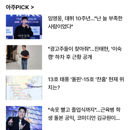
아주PICK >
임영웅, 데뷔 10주년…"난 늘 부족한
사람이었다"
"광고주들이 찾아줘"…진태현, '이숙
캠' 하차 후 근황 공개
13호 태풍 '돌핀'·15호 '찬홈' 현재 위
치는?
"속옷 빨고 졸업식까지"…근육병 학
생 돌본 공익, 코미디언 김규원이었
다