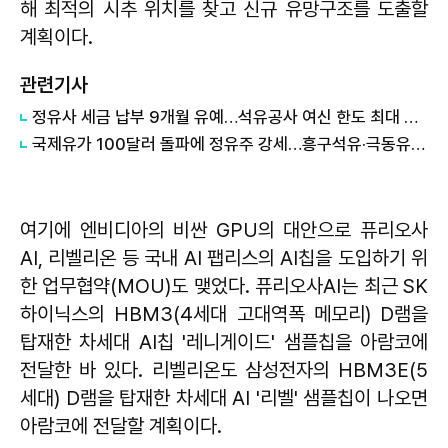
해 최적의 시추 위치를 찾고 신규 유망구조를 도출할
계획이다.
관련기사
정유사 세금 납부 9개월 유예…석유공사 여신 한도 최대 30억 달러 확대
국제유가 100달러 돌파에 정유주 강세…흥구석유·극동유화↑
여기에 엔비디아의 비싼 GPU의 대안으로 퓨리오사
AI, 리벨리온 등 국내 AI 팹리스의 AI칩을 도입하기 위
한 업무협약(MOU)도 맺었다. 퓨리오사AI는 최근 SK
하이닉스의 HBM3(4세대 고대역폭 메모리) D램을
탑재한 차세대 AI칩 '레니게이드' 샘플칩을 아람코에
전달한 바 있다. 리벨리온도 삼성전자의 HBM3E(5
세대) D램을 탑재한 차세대 AI '리벨' 샘플칩이 나오면
아람코에 전달할 계획이다.