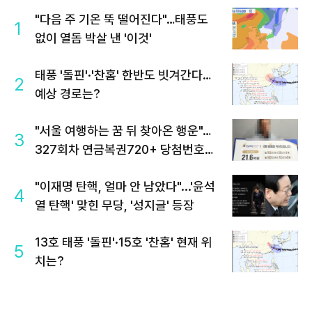
"다음 주 기온 뚝 떨어진다"…태풍도
1
없이 열돔 박살 낸 '이것'
태풍 '돌핀'·'찬홈' 한반도 빗겨간다…
2
예상 경로는?
"서울 여행하는 꿈 뒤 찾아온 행운"…
3
327회차 연금복권720+ 당첨번호조
회 주목
"이재명 탄핵, 얼마 안 남았다"...'윤석
4
열 탄핵' 맞힌 무당, '성지글' 등장
13호 태풍 '돌핀'·15호 '찬홈' 현재 위
5
치는?