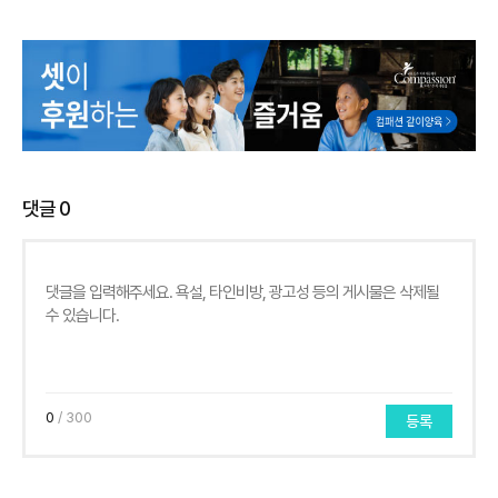
댓글
0
0
/ 300
등록