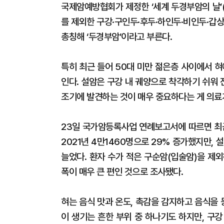
국제암예방협회가 제정한 ‘세계 두경부암의 날’(
를 제외한 구강·구인두·후두·하인두·비인두·갑
총칭해 ‘두경부암’이라고 부른다.
특히 최근 들어 50대 미만 젊은층 사이에서 
인다. 설암은 구강 내 궤양으로 착각하기 쉬워
조기에 발견하는 것이 매우 중요하다는 게 의료
23일 국가암등록사업 연례보고서에 따르면 최근
2021년 4만1460명으로 29% 증가했지만, 설
늘었다. 환자 수가 적은 구순암(입술암)을 제
폭이 매우 큰 편인 것으로 조사됐다.
혀는 음식 맛과 온도, 촉감을 감지하고 음식을 
이 생기는 흔한 부위 중 하나기도 하지만, 구