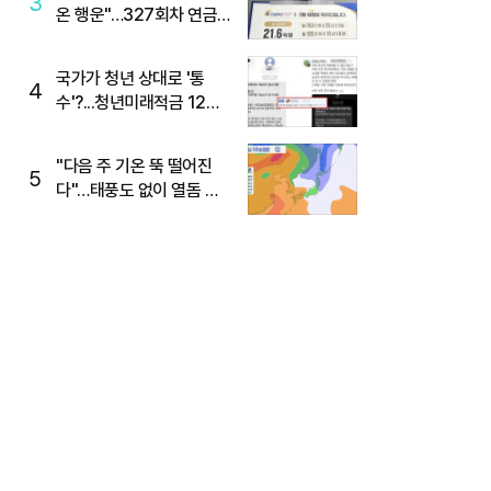
3
온 행운"…327회차 연금
복권720+ 당첨번호조회
주목
국가가 청년 상대로 '통
4
수'?...청년미래적금 12%
준다더니 "응, 오류야"
"다음 주 기온 뚝 떨어진
5
다"…태풍도 없이 열돔 박
살 낸 '이것'