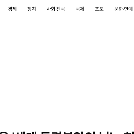
경제
정치
사회·전국
국제
포토
문화·연예