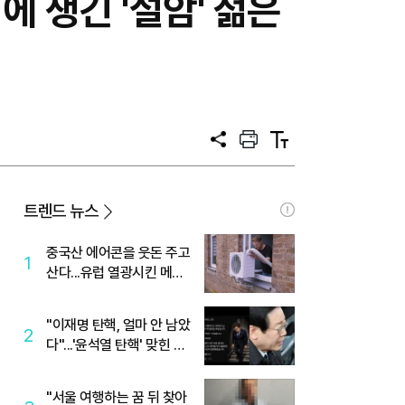
에 생긴 '설암' 젊은
공
프
텍
유
린
스
트
트
크
기
트렌드 뉴스
중국산 에어콘을 웃돈 주고
1
산다...유럽 열광시킨 메이
디
"이재명 탄핵, 얼마 안 남았
2
다"...'윤석열 탄핵' 맞힌 무
당, '성지글' 등장
"서울 여행하는 꿈 뒤 찾아