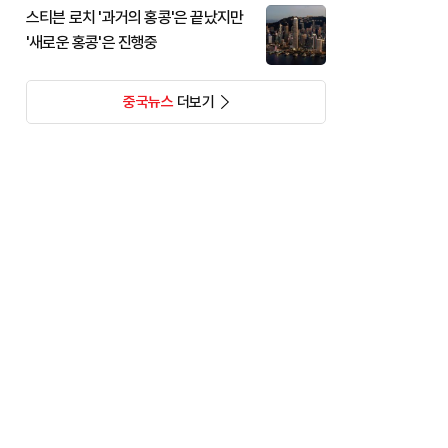
스티븐 로치 '과거의 홍콩'은 끝났지만
'새로운 홍콩'은 진행중
중국뉴스
더보기