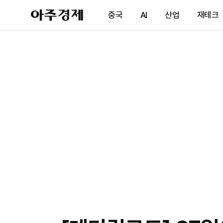
아
중국
AI
산업
재테크
주
경
제