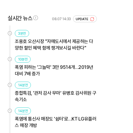
실시간 뉴스
08.07 14:33
UPDATE
3분전
조용호 오산시장 "자매도시에서 제공하는 다
양한 할인 혜택 함께 챙겨보시길 바란다"
10분전
폭염 피하는 '그늘막' 3만 9514개…2019년
대비 7배 증가
14분전
종합특검, '관저 감사 무마' 유병호 감사위원 구
속기소
14분전
폭염에 통신사 매장도 '쉼터'로…KT·LG유플러
스 매장 개방