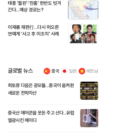
태풍 '돌핀'·'찬홈' 한반도 빗겨
간다…예상 경로는?
이재룡 재판行…다시 떠오른
연예계 '사고 후 미조치' 사례
글로벌 뉴스
중국
일본
베트남
희토류 다음은 광모듈…중국이 움켜쥔
새로운 전략자산
중국산 에어콘을 웃돈 주고 산다...유럽
열광시킨 메이디