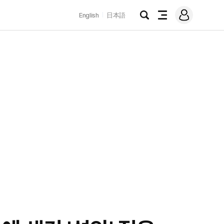
로
English
日本語
그
검
전
인
색
체
메
뉴