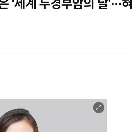
 '세계 두경부암의 날'···혀
이
미
지