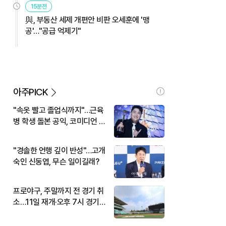
15분전
與, 부동산 세제 개편안 비판 오세훈에 '맹
공'…"공급 억제기"
아주PICK
"속옷 빨고 졸업식까지"…근육
병 학생 돌본 공익, 코미디언 김
규원이었다
"경솔한 언행 깊이 반성"…고개
숙인 신동엽, 무슨 일이길래?
프로야구, 주말까지 전 경기 취
소…11일 재개·오후 7시 경기
시작