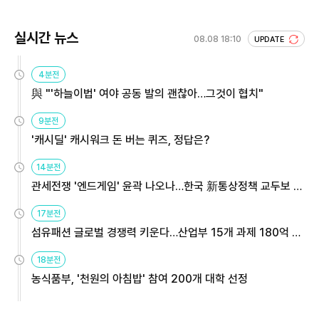
실시간 뉴스
08.08 18:10
UPDATE
4분전
與 "'하늘이법' 여야 공동 발의 괜찮아…그것이 협치"
9분전
'캐시딜' 캐시워크 돈 버는 퀴즈, 정답은?
14분전
관세전쟁 '엔드게임' 윤곽 나오나…한국 新통상정책 교두보 활
용해야
17분전
섬유패션 글로벌 경쟁력 키운다…산업부 15개 과제 180억 지
원
18분전
농식품부, '천원의 아침밥' 참여 200개 대학 선정