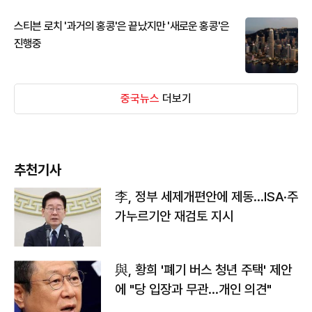
스티븐 로치 '과거의 홍콩'은 끝났지만 '새로운 홍콩'은
진행중
중국뉴스
더보기
추천기사
李, 정부 세제개편안에 제동…ISA·주
가누르기안 재검토 지시
與, 황희 '폐기 버스 청년 주택' 제안
에 "당 입장과 무관…개인 의견"