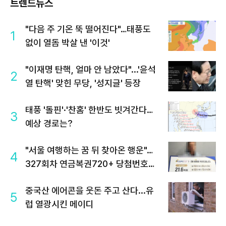
트렌드뉴스
"다음 주 기온 뚝 떨어진다"…태풍도
1
없이 열돔 박살 낸 '이것'
"이재명 탄핵, 얼마 안 남았다"...'윤석
2
열 탄핵' 맞힌 무당, '성지글' 등장
태풍 '돌핀'·'찬홈' 한반도 빗겨간다…
3
예상 경로는?
"서울 여행하는 꿈 뒤 찾아온 행운"…
4
327회차 연금복권720+ 당첨번호조
회 주목
중국산 에어콘을 웃돈 주고 산다...유
5
럽 열광시킨 메이디