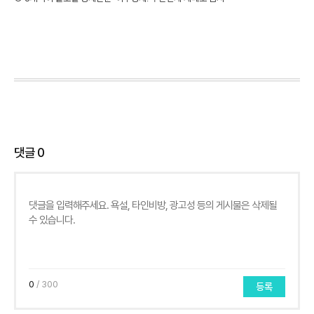
댓글
0
0
/ 300
등록