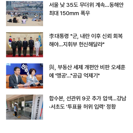
서울 낮 35도 무더위 계속…동해안
최대 150㎜ 폭우
李대통령 "군, 내란 이후 신뢰 회복
해야…지휘부 헌신해달라"
與, 부동산 세제 개편안 비판 오세훈
에 '맹공'…"공급 억제기"
합수본, 선관위 9곳 추가 압색…강남
·서초도 '투표율 허위 입력' 정황