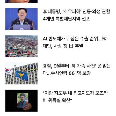
李대통령, '호우피해' 안동·의성 관할
4개면 특별재난지역 선포
AI 반도체가 뒤집은 수출 순위…韓·
대만, 사상 첫 日 추월
경찰, 9월부터 '제 가족 사건' 못 맡는
다…수사인력 881명 보강
"이란 지도부 내 최고지도자 모즈타
바 위독설 확산"