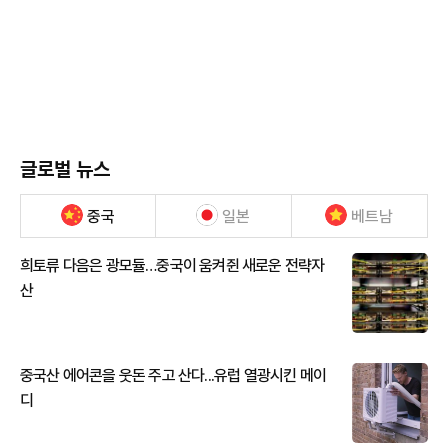
글로벌 뉴스
중국
일본
베트남
희토류 다음은 광모듈…중국이 움켜쥔 새로운 전략자
산
중국산 에어콘을 웃돈 주고 산다...유럽 열광시킨 메이
디