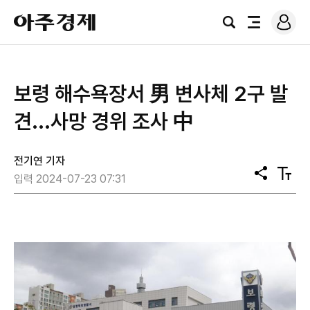
로
아
그
검
전
주
인
색
체
경
메
제
뉴
보령 해수욕장서 男 변사체 2구 발
견...사망 경위 조사 中
전기연 기자
공
텍
입력 2024-07-23 07:31
유
스
트
크
기