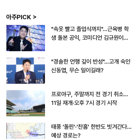
아주PICK >
"속옷 빨고 졸업식까지"…근육병 학
생 돌본 공익, 코미디언 김규원이었
다
"경솔한 언행 깊이 반성"…고개 숙인
신동엽, 무슨 일이길래?
프로야구, 주말까지 전 경기 취소…
11일 재개·오후 7시 경기 시작
태풍 '돌핀'·'찬홈' 한반도 빗겨간다…
예상 경로는?