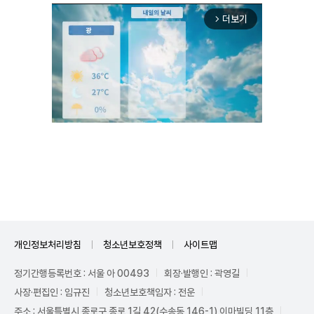
더보기
arrow_forward_ios
Unmute
개인정보처리방침
청소년보호정책
사이트맵
정기간행등록번호 : 서울 아 00493
회장·발행인 : 곽영길
사장·편집인 : 임규진
청소년보호책임자 : 전운
주소 : 서울특별시 종로구 종로 1길 42(수송동 146-1) 이마빌딩 11층