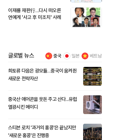
이재룡 재판行…다시 떠오른
연예계 '사고 후 미조치' 사례
글로벌 뉴스
중국
일본
베트남
희토류 다음은 광모듈…중국이 움켜쥔
새로운 전략자산
중국산 에어콘을 웃돈 주고 산다...유럽
열광시킨 메이디
스티븐 로치 '과거의 홍콩'은 끝났지만
'새로운 홍콩'은 진행중