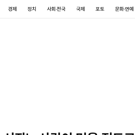
경제
정치
사회·전국
국제
포토
문화·연예