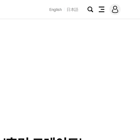
로
English
日本語
그
검
전
인
색
체
메
뉴