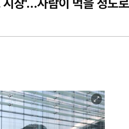
 시장'…사람이 먹을 정도로
이
미
지
확