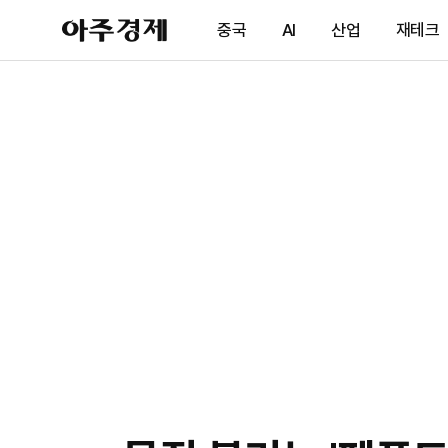
아
중국
AI
산업
재테크
주
경
제