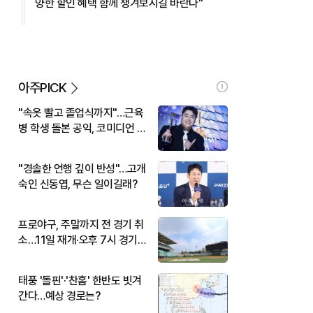
양한 할인 혜택 함께 챙겨보시길 바란다"
아주PICK
"속옷 빨고 졸업식까지"…근육
병 학생 돌본 공익, 코미디언 김
규원이었다
"경솔한 언행 깊이 반성"…고개
숙인 신동엽, 무슨 일이길래?
프로야구, 주말까지 전 경기 취
소…11일 재개·오후 7시 경기
시작
태풍 '돌핀'·'찬홈' 한반도 빗겨
간다…예상 경로는?