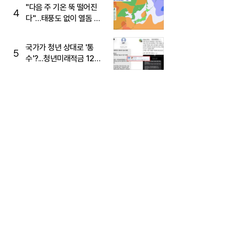
주목
"다음 주 기온 뚝 떨어진
4
다"…태풍도 없이 열돔 박
살 낸 '이것'
국가가 청년 상대로 '통
5
수'?...청년미래적금 12%
준다더니 "응, 오류야"