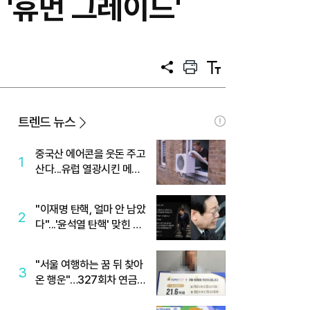
 '휴먼 그레이드'
공
프
텍
유
린
스
트
트
크
기
트렌드 뉴스
중국산 에어콘을 웃돈 주고
1
산다...유럽 열광시킨 메이
디
"이재명 탄핵, 얼마 안 남았
2
다"...'윤석열 탄핵' 맞힌 무
당, '성지글' 등장
"서울 여행하는 꿈 뒤 찾아
3
온 행운"…327회차 연금
복권720+ 당첨번호조회