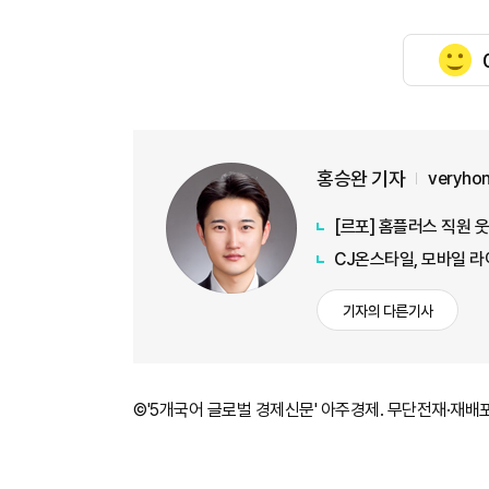
홍승완 기자
veryho
[르포] 홈플러스 직원 
CJ온스타일, 모바일 라
기자의 다른기사
©'5개국어 글로벌 경제신문' 아주경제. 무단전재·재배