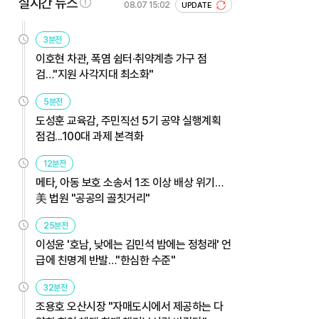
실시간 뉴스
08.07 15:02
UPDATE
3분전
이호현 차관, 폭염 쉼터·취약계층 가구 점
검…"지원 사각지대 최소화"
5분전
도성훈 교육감, 주민직선 5기 공약 실행계획
점검...100대 과제 본격화
12분전
메타, 아동 보호 소송서 1조 이상 배상 위기…
美 법원 "공공의 골칫거리"
25분전
이성윤 '호남, 낮에는 김민석 밤에는 정청래' 언
급에 친명계 반발…"한심한 수준"
32분전
조용호 오산시장 "자매도시에서 제공하는 다