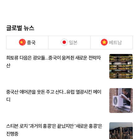
글로벌 뉴스
중국
일본
베트남
희토류 다음은 광모듈…중국이 움켜쥔 새로운 전략자
산
중국산 에어콘을 웃돈 주고 산다...유럽 열광시킨 메이
디
스티븐 로치 '과거의 홍콩'은 끝났지만 '새로운 홍콩'은
진행중