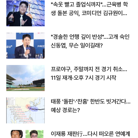
"속옷 빨고 졸업식까지"…근육병 학
생 돌본 공익, 코미디언 김규원이었
다
"경솔한 언행 깊이 반성"…고개 숙인
신동엽, 무슨 일이길래?
프로야구, 주말까지 전 경기 취소…
11일 재개·오후 7시 경기 시작
태풍 '돌핀'·'찬홈' 한반도 빗겨간다…
예상 경로는?
이재룡 재판行…다시 떠오른 연예계