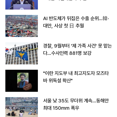
AI 반도체가 뒤집은 수출 순위…韓·
대만, 사상 첫 日 추월
경찰, 9월부터 '제 가족 사건' 못 맡는
다…수사인력 881명 보강
"이란 지도부 내 최고지도자 모즈타
바 위독설 확산"
서울 낮 35도 무더위 계속…동해안
최대 150㎜ 폭우