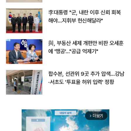
李대통령 "군, 내란 이후 신뢰 회복
해야…지휘부 헌신해달라"
與, 부동산 세제 개편안 비판 오세훈
에 '맹공'…"공급 억제기"
합수본, 선관위 9곳 추가 압색…강남
·서초도 '투표율 허위 입력' 정황
더보기
arrow_forward_ios