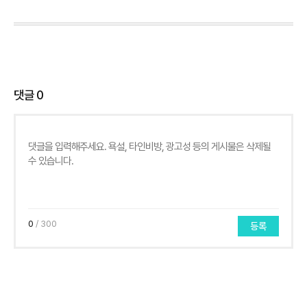
댓글
0
0
/ 300
등록