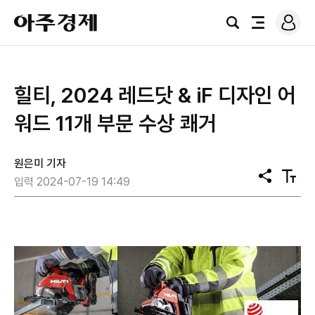
로
아
그
검
전
주
인
색
체
경
메
제
뉴
힐티, 2024 레드닷 & iF 디자인 어
워드 11개 부문 수상 쾌거
원은미 기자
공
텍
입력 2024-07-19 14:49
유
스
트
크
기