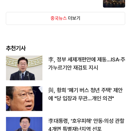
중국뉴스
더보기
추천기사
李, 정부 세제개편안에 제동…ISA·주
가누르기안 재검토 지시
與, 황희 '폐기 버스 청년 주택' 제안
에 "당 입장과 무관…개인 의견"
李대통령, '호우피해' 안동·의성 관할
4개면 특별재난지역 선포