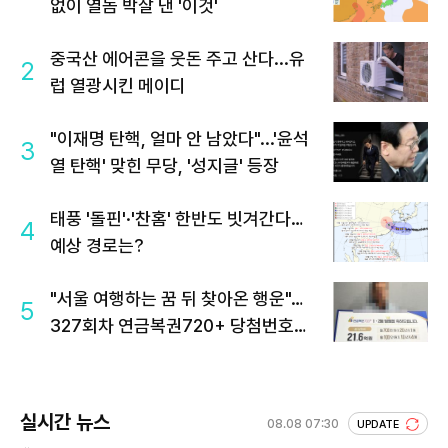
없이 열돔 박살 낸 '이것'
중국산 에어콘을 웃돈 주고 산다...유
2
럽 열광시킨 메이디
"이재명 탄핵, 얼마 안 남았다"...'윤석
3
열 탄핵' 맞힌 무당, '성지글' 등장
태풍 '돌핀'·'찬홈' 한반도 빗겨간다…
4
예상 경로는?
"서울 여행하는 꿈 뒤 찾아온 행운"…
5
327회차 연금복권720+ 당첨번호조
회 주목
실시간 뉴스
08.08 07:30
UPDATE