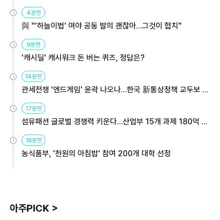
4분전
與 "'하늘이법' 여야 공동 발의 괜찮아…그것이 협치"
9분전
'캐시딜' 캐시워크 돈 버는 퀴즈, 정답은?
14분전
관세전쟁 '엔드게임' 윤곽 나오나…한국 新통상정책 교두보 활
용해야
17분전
섬유패션 글로벌 경쟁력 키운다…산업부 15개 과제 180억 지
원
18분전
농식품부, '천원의 아침밥' 참여 200개 대학 선정
아주PICK >