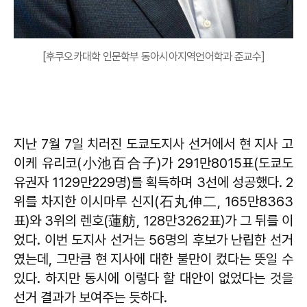
[후쿠오카대학 인문학부 동아시아지역언어학과 준교수]
지난 7월 7일 치러진 도쿄도지사 선거에서 현 지사 고
이케 유리코(小池百合子)가 291만8015표(도쿄도
유권자 1129만229명)를 획득하며 3선에 성공했다. 2
위를 차지한 이시마루 신지(石丸伸二, 165만8363
표)와 3위의 렌호(蓮舫, 128만3262표)가 그 뒤를 이
었다. 이번 도지사 선거는 56명의 후보가 난립한 선거
였는데, 그만큼 현 지사에 대한 불만이 컸다는 뜻일 수
있다. 하지만 동시에 이렇다 할 대안이 없었다는 것을
선거 결과가 보여주는 듯하다.