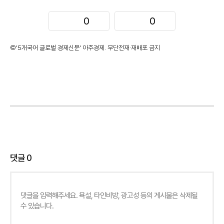
0
0
©'5개국어 글로벌 경제신문' 아주경제. 무단전재·재배포 금지
댓글
0