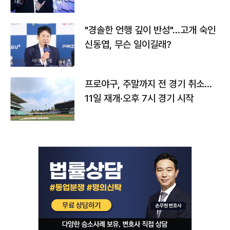
다
"경솔한 언행 깊이 반성"…고개 숙인
신동엽, 무슨 일이길래?
프로야구, 주말까지 전 경기 취소…
11일 재개·오후 7시 경기 시작