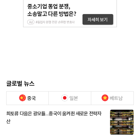
글로벌 뉴스
중국
일본
베트남
희토류 다음은 광모듈…중국이 움켜쥔 새로운 전략자
산