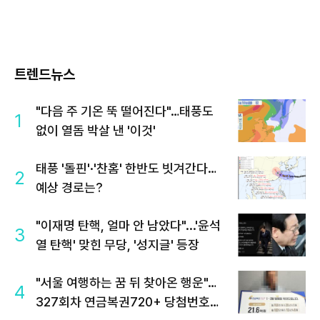
트렌드뉴스
"다음 주 기온 뚝 떨어진다"…태풍도
1
없이 열돔 박살 낸 '이것'
태풍 '돌핀'·'찬홈' 한반도 빗겨간다…
2
예상 경로는?
"이재명 탄핵, 얼마 안 남았다"...'윤석
3
열 탄핵' 맞힌 무당, '성지글' 등장
"서울 여행하는 꿈 뒤 찾아온 행운"…
4
327회차 연금복권720+ 당첨번호조