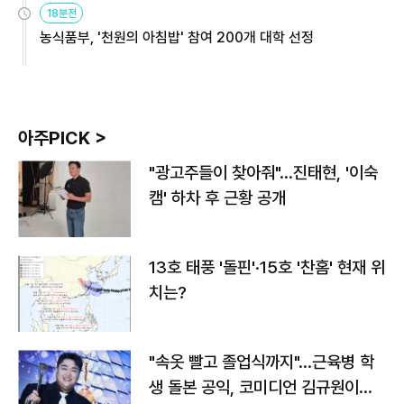
18분전
농식품부, '천원의 아침밥' 참여 200개 대학 선정
아주PICK >
"광고주들이 찾아줘"…진태현, '이숙
캠' 하차 후 근황 공개
13호 태풍 '돌핀'·15호 '찬홈' 현재 위
치는?
"속옷 빨고 졸업식까지"…근육병 학
생 돌본 공익, 코미디언 김규원이었