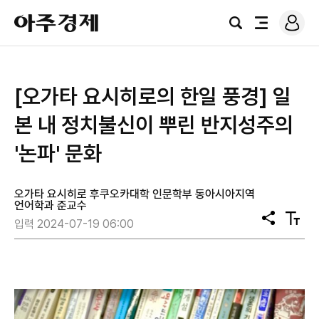
로
아
그
검
전
주
인
색
체
경
메
제
뉴
[오가타 요시히로의 한일 풍경] 일
본 내 정치불신이 뿌린 반지성주의
'논파' 문화
오가타 요시히로 후쿠오카대학 인문학부 동아시아지역
언어학과 준교수
공
텍
입력 2024-07-19 06:00
유
스
트
크
기