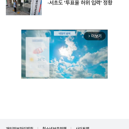
·서초도 '투표율 허위 입력' 정황
더보기
arrow_forward_ios
Unmute
개인정보처리방침
청소년보호정책
사이트맵