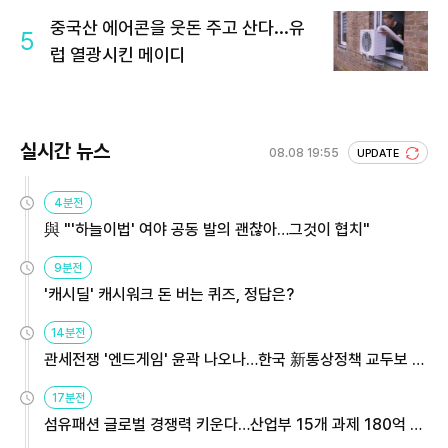
회 주목
중국산 에어콘을 웃돈 주고 산다...유
5
럽 열광시킨 메이디
실시간 뉴스
08.08 19:55
UPDATE
4분전
與 "'하늘이법' 여야 공동 발의 괜찮아…그것이 협치"
9분전
'캐시딜' 캐시워크 돈 버는 퀴즈, 정답은?
14분전
관세전쟁 '엔드게임' 윤곽 나오나…한국 新통상정책 교두보 활
용해야
17분전
섬유패션 글로벌 경쟁력 키운다…산업부 15개 과제 180억 지
원