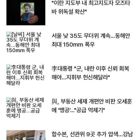
"이란 지도부 내 최고지도자 모즈타
바 위독설 확산"
서울 낮 35도 무더위 계속…동해안
최대 150㎜ 폭우
李대통령 "군, 내란 이후 신뢰 회복
해야…지휘부 헌신해달라"
與, 부동산 세제 개편안 비판 오세훈
에 '맹공'…"공급 억제기"
합수본, 선관위 9곳 추가 압색…강남