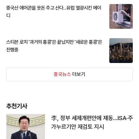
중국산 에어콘을 웃돈 주고 산다...유럽 열광시킨 메이
디
스티븐 로치 '과거의 홍콩'은 끝났지만 '새로운 홍콩'은
진행중
중국뉴스
더보기
추천기사
李, 정부 세제개편안에 제동…ISA·주
가누르기안 재검토 지시