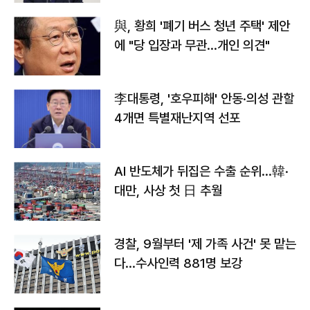
與, 황희 '폐기 버스 청년 주택' 제안
에 "당 입장과 무관…개인 의견"
李대통령, '호우피해' 안동·의성 관할
4개면 특별재난지역 선포
AI 반도체가 뒤집은 수출 순위…韓·
대만, 사상 첫 日 추월
경찰, 9월부터 '제 가족 사건' 못 맡는
다…수사인력 881명 보강