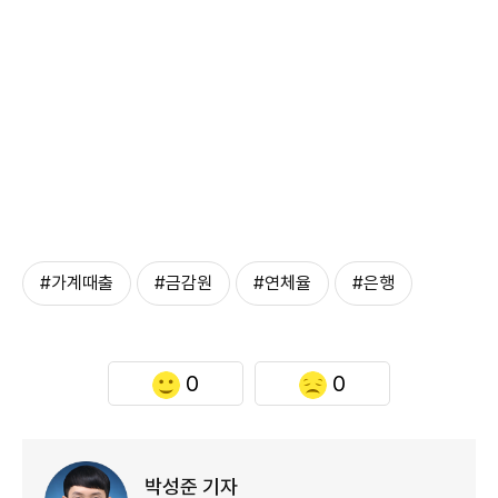
#가계때출
#금감원
#연체율
#은행
0
0
박성준 기자