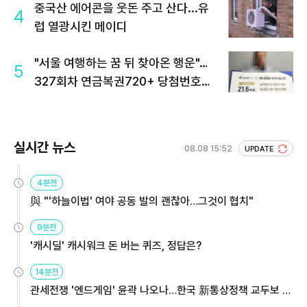
중국산 에어콘을 웃돈 주고 산다...유
4
럽 열광시킨 메이디
"서울 여행하는 꿈 뒤 찾아온 행운"…
5
327회차 연금복권720+ 당첨번호조
회 주목
실시간 뉴스
08.08 15:52
UPDATE
4분전
與 "'하늘이법' 여야 공동 발의 괜찮아…그것이 협치"
9분전
'캐시딜' 캐시워크 돈 버는 퀴즈, 정답은?
14분전
관세전쟁 '엔드게임' 윤곽 나오나…한국 新통상정책 교두보 활
용해야