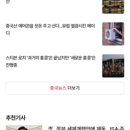
산
중국산 에어콘을 웃돈 주고 산다...유럽 열광시킨 메이
디
스티븐 로치 '과거의 홍콩'은 끝났지만 '새로운 홍콩'은
진행중
중국뉴스
더보기
추천기사
李, 정부 세제개편안에 제동…ISA·주