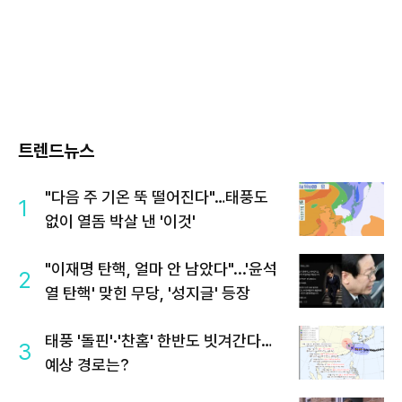
트렌드뉴스
"다음 주 기온 뚝 떨어진다"…태풍도
1
없이 열돔 박살 낸 '이것'
"이재명 탄핵, 얼마 안 남았다"...'윤석
2
열 탄핵' 맞힌 무당, '성지글' 등장
태풍 '돌핀'·'찬홈' 한반도 빗겨간다…
3
예상 경로는?