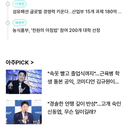
17분전
섬유패션 글로벌 경쟁력 키운다…산업부 15개 과제 180억 지
원
18분전
농식품부, '천원의 아침밥' 참여 200개 대학 선정
아주PICK >
"속옷 빨고 졸업식까지"…근육병 학
생 돌본 공익, 코미디언 김규원이었
다
"경솔한 언행 깊이 반성"…고개 숙인
신동엽, 무슨 일이길래?