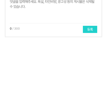
0
/ 300
등록