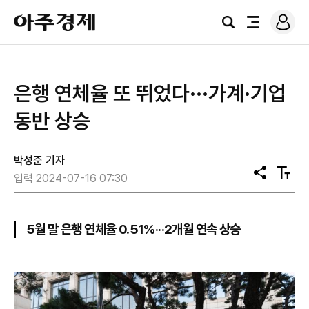
로
아
그
검
전
주
인
색
체
경
메
제
뉴
은행 연체율 또 뛰었다···가계·기업
동반 상승
박성준 기자
공
텍
입력 2024-07-16 07:30
유
스
트
크
기
5월 말 은행 연체율 0.51%···2개월 연속 상승