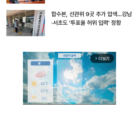
합수본, 선관위 9곳 추가 압색…강남
·서초도 '투표율 허위 입력' 정황
더보기
arrow_forward_ios
Unmute