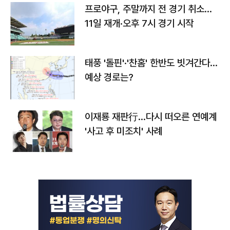
프로야구, 주말까지 전 경기 취소…
11일 재개·오후 7시 경기 시작
태풍 '돌핀'·'찬홈' 한반도 빗겨간다…
예상 경로는?
이재룡 재판行…다시 떠오른 연예계
'사고 후 미조치' 사례