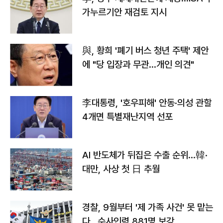
가누르기안 재검토 지시
與, 황희 '폐기 버스 청년 주택' 제안
에 "당 입장과 무관…개인 의견"
李대통령, '호우피해' 안동·의성 관할
4개면 특별재난지역 선포
AI 반도체가 뒤집은 수출 순위…韓·
대만, 사상 첫 日 추월
경찰, 9월부터 '제 가족 사건' 못 맡는
다…수사인력 881명 보강