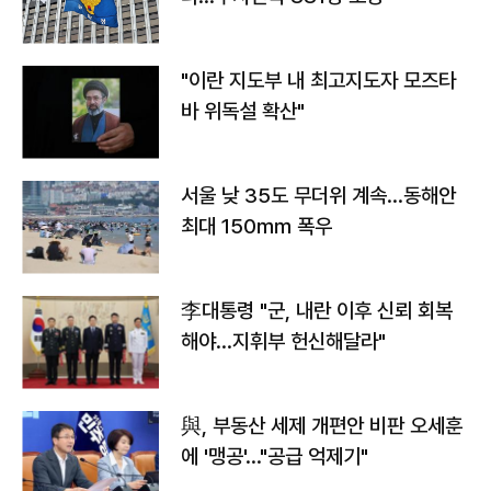
"이란 지도부 내 최고지도자 모즈타
바 위독설 확산"
서울 낮 35도 무더위 계속…동해안
최대 150㎜ 폭우
李대통령 "군, 내란 이후 신뢰 회복
해야…지휘부 헌신해달라"
與, 부동산 세제 개편안 비판 오세훈
에 '맹공'…"공급 억제기"