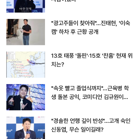
"광고주들이 찾아줘"…진태현, '이숙
캠' 하차 후 근황 공개
13호 태풍 '돌핀'·15호 '찬홈' 현재 위
치는?
"속옷 빨고 졸업식까지"…근육병 학
생 돌본 공익, 코미디언 김규원이었
다
"경솔한 언행 깊이 반성"…고개 숙인
신동엽, 무슨 일이길래?