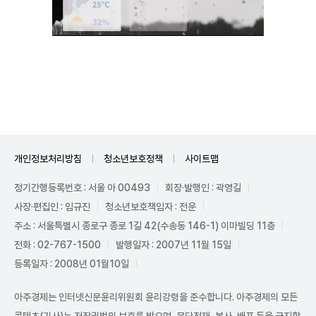
Unmute
개인정보처리방침
청소년보호정책
사이트맵
정기간행등록번호 : 서울 아 00493
회장·발행인 : 곽영길
사장·편집인 : 임규진
청소년보호책임자 : 전운
주소 : 서울특별시 종로구 종로 1길 42(수송동 146-1) 이마빌딩 11층
전화 : 02-767-1500
발행일자 : 2007년 11월 15일
등록일자 : 2008년 01월10일
아주경제는 인터넷신문윤리위원회 윤리강령을 준수합니다. 아주경제의 모든
콘텐츠(기사)는 저작권법의 보호를 받으며, 무단전재, 복사, 배포 등을 금지합