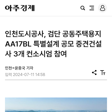
로
아
그
검
전
주
인
색
체
경
메
제
뉴
인천도시공사, 검단 공동주택용지
AA17BL 특별설계 공모 중견건설
사 3개 컨소시엄 참여
인천=윤중국 기자
공
텍
입력 2024-07-11 14:58
유
스
트
크
기