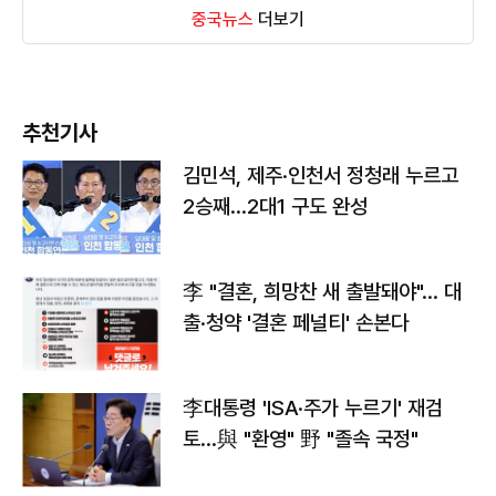
중국뉴스
더보기
추천기사
김민석, 제주·인천서 정청래 누르고
2승째…2대1 구도 완성
李 "결혼, 희망찬 새 출발돼야"… 대
출·청약 '결혼 페널티' 손본다
李대통령 'ISA·주가 누르기' 재검
토…與 "환영" 野 "졸속 국정"