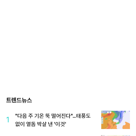
트렌드뉴스
"다음 주 기온 뚝 떨어진다"…태풍도
1
없이 열돔 박살 낸 '이것'