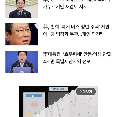
가누르기안 재검토 지시
與, 황희 '폐기 버스 청년 주택' 제안
에 "당 입장과 무관…개인 의견"
李대통령, '호우피해' 안동·의성 관할
4개면 특별재난지역 선포
더보기
arrow_forward_ios