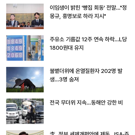
이임생이 밝힌 '빵집 회동' 전말…"정
몽규, 홍명보로 하라 지시"
주유소 기름값 12주 연속 하락…L당
1800원대 유지
불볕더위에 온열질환자 202명 발
생…3명 숨져
전국 무더위 지속…동해안 강한 비
李, 정부 세제개편안에 제동…ISA·주