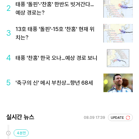
태풍 '돌핀'·'찬홈' 한반도 빗겨간다…
2
예상 경로는?
13호 태풍 '돌핀'·15호 '찬홈' 현재 위
3
치는?
4
태풍 '찬홈' 한국 오나…예상 경로 보니
5
'축구의 신' 메시 부친상…향년 68세
실시간 뉴스
08.09 17:39
UPDATE
4분전