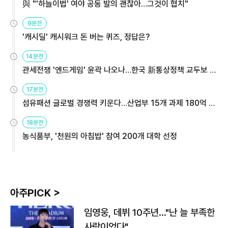
與 "'하늘이법' 여야 공동 발의 괜찮아…그것이 협치"
9분전
'캐시딜' 캐시워크 돈 버는 퀴즈, 정답은?
14분전
관세전쟁 '엔드게임' 윤곽 나오나…한국 新통상정책 교두보 활
용해야
17분전
섬유패션 글로벌 경쟁력 키운다…산업부 15개 과제 180억 지
원
18분전
농식품부, '천원의 아침밥' 참여 200개 대학 선정
아주PICK >
임영웅, 데뷔 10주년…"난 늘 부족한
사람이었다"