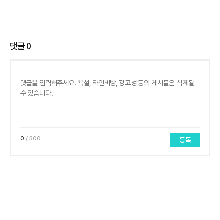
댓글
0
0
/ 300
등록