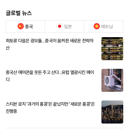
글로벌 뉴스
중국
일본
베트남
희토류 다음은 광모듈…중국이 움켜쥔 새로운 전략자
산
중국산 에어콘을 웃돈 주고 산다...유럽 열광시킨 메이
디
스티븐 로치 '과거의 홍콩'은 끝났지만 '새로운 홍콩'은
진행중