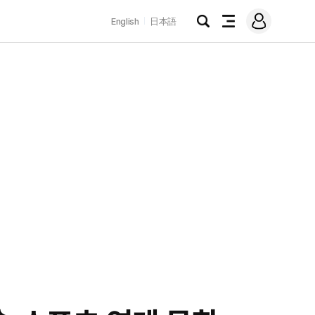
로
English
日本語
그
검
전
인
색
체
메
뉴