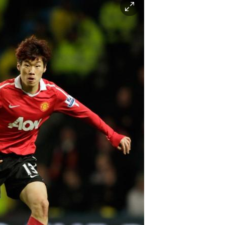
이
미
지
확
대