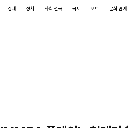
경제
정치
사회·전국
국제
포토
문화·연예