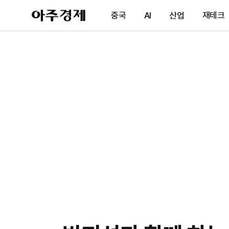
아
중국
AI
산업
재테크
주
경
제