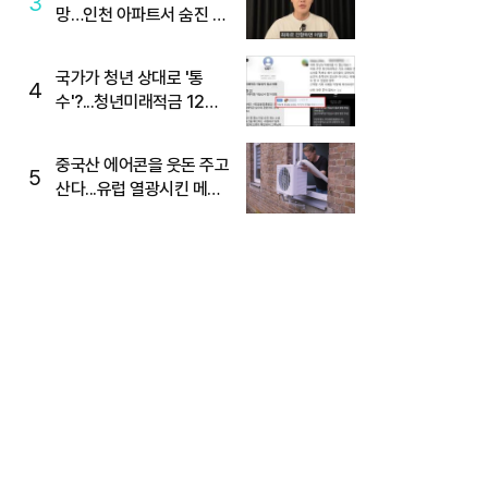
3
망…인천 아파트서 숨진 채
발견
국가가 청년 상대로 '통
4
수'?...청년미래적금 12%
준다더니 "응, 오류야"
중국산 에어콘을 웃돈 주고
5
산다...유럽 열광시킨 메이
디