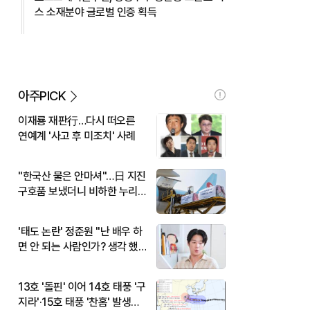
스 소재분야 글로벌 인증 획득
아주PICK
이재룡 재판行…다시 떠오른
연예계 '사고 후 미조치' 사례
"한국산 물은 안마셔"…日 지진
구호품 보냈더니 비하한 누리
꾼
'태도 논란' 정준원 "난 배우 하
면 안 되는 사람인가? 생각 했
다"
13호 '돌핀' 이어 14호 태풍 '구
지라'·15호 태풍 '찬홈' 발생…