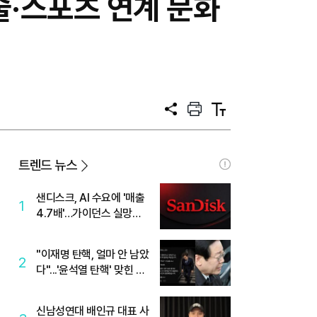
술·스포츠 연계 문화
공
프
텍
유
린
스
트
트
크
기
트렌드 뉴스
샌디스크, AI 수요에 '매출
1
4.7배'…가이던스 실망에
'주가는 하락'
"이재명 탄핵, 얼마 안 남았
2
다"...'윤석열 탄핵' 맞힌 무
당, '성지글' 등장
신남성연대 배인규 대표 사