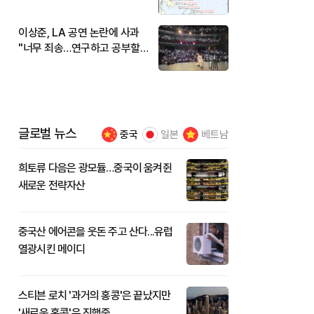
현재 위치와 이동경로는?
이상준, LA 공연 논란에 사과
"너무 죄송…연구하고 공부할
것"
글로벌 뉴스
중국
일본
베트남
희토류 다음은 광모듈…중국이 움켜쥔
새로운 전략자산
중국산 에어콘을 웃돈 주고 산다...유럽
열광시킨 메이디
스티븐 로치 '과거의 홍콩'은 끝났지만
'새로운 홍콩'은 진행중