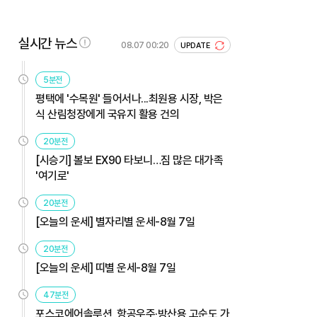
실시간 뉴스
08.07 00:20
UPDATE
5분전
평택에 '수목원' 들어서나...최원용 시장, 박은
식 산림청장에게 국유지 활용 건의
20분전
[시승기] 볼보 EX90 타보니…짐 많은 대가족
'여기로'
20분전
[오늘의 운세] 별자리별 운세-8월 7일
20분전
[오늘의 운세] 띠별 운세-8월 7일
47분전
포스코에어솔루션, 항공우주·방산용 고순도 가