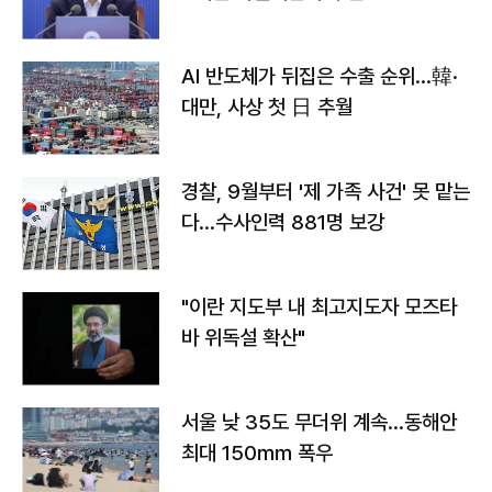
AI 반도체가 뒤집은 수출 순위…韓·
대만, 사상 첫 日 추월
경찰, 9월부터 '제 가족 사건' 못 맡는
다…수사인력 881명 보강
"이란 지도부 내 최고지도자 모즈타
바 위독설 확산"
서울 낮 35도 무더위 계속…동해안
최대 150㎜ 폭우