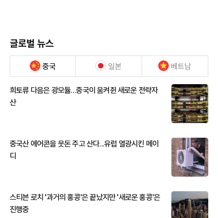
글로벌 뉴스
중국
일본
베트남
희토류 다음은 광모듈…중국이 움켜쥔 새로운 전략자
산
중국산 에어콘을 웃돈 주고 산다...유럽 열광시킨 메이
디
스티븐 로치 '과거의 홍콩'은 끝났지만 '새로운 홍콩'은
진행중