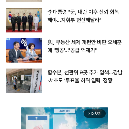
李대통령 "군, 내란 이후 신뢰 회복
해야…지휘부 헌신해달라"
與, 부동산 세제 개편안 비판 오세훈
에 '맹공'…"공급 억제기"
합수본, 선관위 9곳 추가 압색…강남
·서초도 '투표율 허위 입력' 정황
더보기
arrow_forward_ios