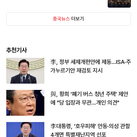
중국뉴스
더보기
추천기사
李, 정부 세제개편안에 제동…ISA·주
가누르기안 재검토 지시
與, 황희 '폐기 버스 청년 주택' 제안
에 "당 입장과 무관…개인 의견"
李대통령, '호우피해' 안동·의성 관할
4개면 특별재난지역 선포