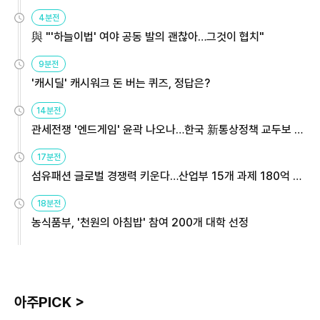
4분전
與 "'하늘이법' 여야 공동 발의 괜찮아…그것이 협치"
9분전
'캐시딜' 캐시워크 돈 버는 퀴즈, 정답은?
14분전
관세전쟁 '엔드게임' 윤곽 나오나…한국 新통상정책 교두보 활
용해야
17분전
섬유패션 글로벌 경쟁력 키운다…산업부 15개 과제 180억 지
원
18분전
농식품부, '천원의 아침밥' 참여 200개 대학 선정
아주PICK >