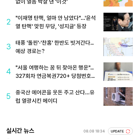
없이 열돔 박살 낸 '이것'
"이재명 탄핵, 얼마 안 남았다"...'윤석
2
열 탄핵' 맞힌 무당, '성지글' 등장
태풍 '돌핀'·'찬홈' 한반도 빗겨간다…
3
예상 경로는?
"서울 여행하는 꿈 뒤 찾아온 행운"…
4
327회차 연금복권720+ 당첨번호조
회 주목
중국산 에어콘을 웃돈 주고 산다...유
5
럽 열광시킨 메이디
실시간 뉴스
08.08 18:34
UPDATE