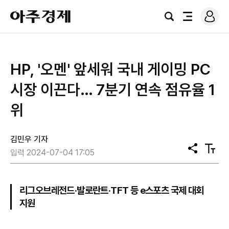
로
아
그
검
전
주
인
색
체
경
메
제
뉴
HP, '오멘' 앞세워 국내 게이밍 PC
시장 이끈다… 7분기 연속 점유율 1
위
김민우 기자
공
텍
입력 2024-07-04 17:05
유
스
트
크
기
리그오브레전드·발로란트·TFT 등 e스포츠 국제 대회
지원