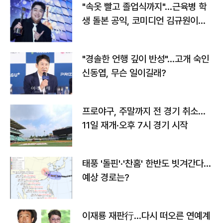
"속옷 빨고 졸업식까지"…근육병 학
생 돌본 공익, 코미디언 김규원이었
다
"경솔한 언행 깊이 반성"…고개 숙인
신동엽, 무슨 일이길래?
프로야구, 주말까지 전 경기 취소…
11일 재개·오후 7시 경기 시작
태풍 '돌핀'·'찬홈' 한반도 빗겨간다…
예상 경로는?
이재룡 재판行…다시 떠오른 연예계