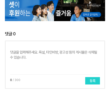
댓글
0
0
/ 300
등록