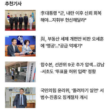
추천기사
李대통령 "군, 내란 이후 신뢰 회복
해야…지휘부 헌신해달라"
與, 부동산 세제 개편안 비판 오세훈
에 '맹공'…"공급 억제기"
합수본, 선관위 9곳 추가 압색…강남
·서초도 '투표율 허위 입력' 정황
국민의힘 윤리위, '돌려차기 실언' 서
범수·진종오 징계절차 개시