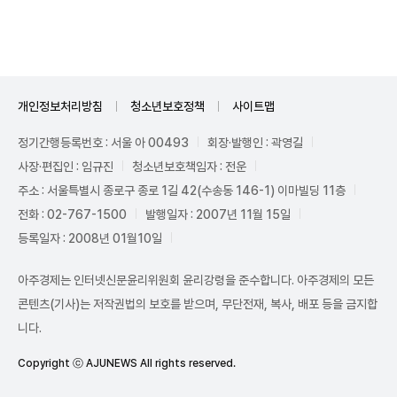
Unmute
개인정보처리방침
청소년보호정책
사이트맵
정기간행등록번호 : 서울 아 00493
회장·발행인 : 곽영길
사장·편집인 : 임규진
청소년보호책임자 : 전운
주소 : 서울특별시 종로구 종로 1길 42(수송동 146-1) 이마빌딩 11층
전화 : 02-767-1500
발행일자 : 2007년 11월 15일
등록일자 : 2008년 01월10일
아주경제는 인터넷신문윤리위원회 윤리강령을 준수합니다. 아주경제의 모든
콘텐츠(기사)는 저작권법의 보호를 받으며, 무단전재, 복사, 배포 등을 금지합
니다.
Copyright ⓒ AJUNEWS All rights reserved.