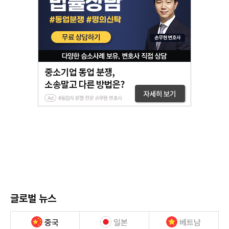
글로벌 뉴스
중국
일본
베트남