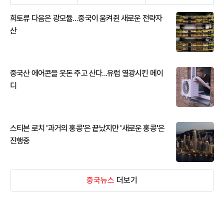
희토류 다음은 광모듈…중국이 움켜쥔 새로운 전략자
산
중국산 에어콘을 웃돈 주고 산다...유럽 열광시킨 메이
디
스티븐 로치 '과거의 홍콩'은 끝났지만 '새로운 홍콩'은
진행중
중국뉴스
더보기