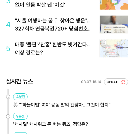
3
없이 열돔 박살 낸 '이것'
"서울 여행하는 꿈 뒤 찾아온 행운"…
4
327회차 연금복권720+ 당첨번호조
회 주목
태풍 '돌핀'·'찬홈' 한반도 빗겨간다…
5
예상 경로는?
실시간 뉴스
08.07 16:14
UPDATE
4분전
與 "'하늘이법' 여야 공동 발의 괜찮아…그것이 협치"
9분전
'캐시딜' 캐시워크 돈 버는 퀴즈, 정답은?