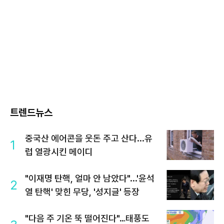
트렌드뉴스
중국산 에어콘을 웃돈 주고 산다...유
1
럽 열광시킨 메이디
"이재명 탄핵, 얼마 안 남았다"...'윤석
2
열 탄핵' 맞힌 무당, '성지글' 등장
"다음 주 기온 뚝 떨어진다"…태풍도