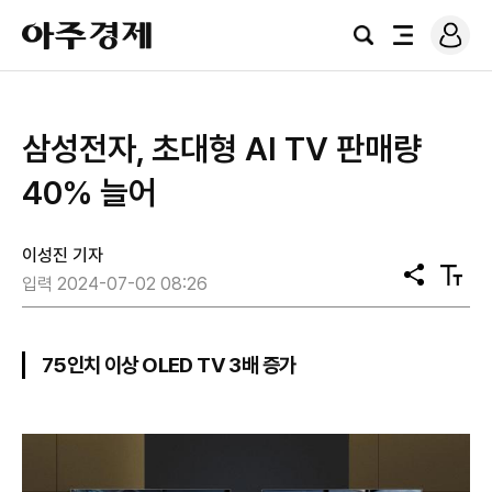
로
아
그
검
전
주
인
색
체
경
메
제
뉴
삼성전자, 초대형 AI TV 판매량
40% 늘어
이성진 기자
공
텍
입력 2024-07-02 08:26
유
스
트
크
기
75인치 이상 OLED TV 3배 증가