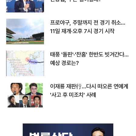
프로야구, 주말까지 전 경기 취소…
11일 재개·오후 7시 경기 시작
태풍 '돌핀'·'찬홈' 한반도 빗겨간다…
예상 경로는?
이재룡 재판行…다시 떠오른 연예계
'사고 후 미조치' 사례