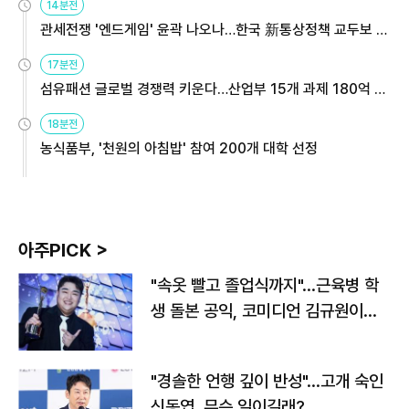
14분전
관세전쟁 '엔드게임' 윤곽 나오나…한국 新통상정책 교두보 활
용해야
17분전
섬유패션 글로벌 경쟁력 키운다…산업부 15개 과제 180억 지
원
18분전
농식품부, '천원의 아침밥' 참여 200개 대학 선정
아주PICK >
"속옷 빨고 졸업식까지"…근육병 학
생 돌본 공익, 코미디언 김규원이었
다
"경솔한 언행 깊이 반성"…고개 숙인
신동엽, 무슨 일이길래?