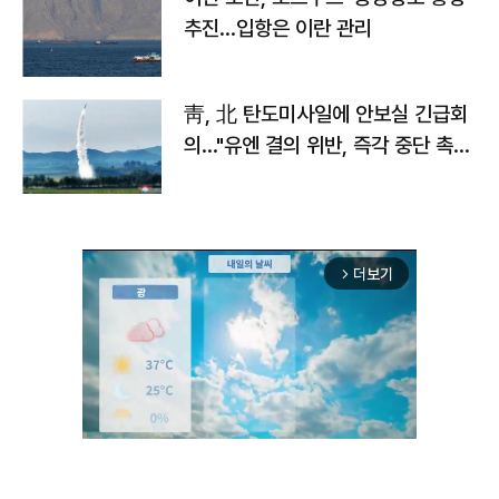
추진…입항은 이란 관리
靑, 北 탄도미사일에 안보실 긴급회
의…"유엔 결의 위반, 즉각 중단 촉
구"
더보기
arrow_forward_ios