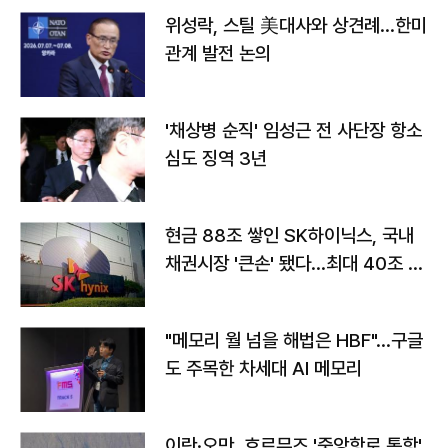
위성락, 스틸 美대사와 상견례…한미
관계 발전 논의
'채상병 순직' 임성근 전 사단장 항소
심도 징역 3년
현금 88조 쌓인 SK하이닉스, 국내
채권시장 '큰손' 됐다…최대 40조 투
자
"메모리 월 넘을 해법은 HBF"…구글
도 주목한 차세대 AI 메모리
이란·오만, 호르무즈 '중앙항로 통항'