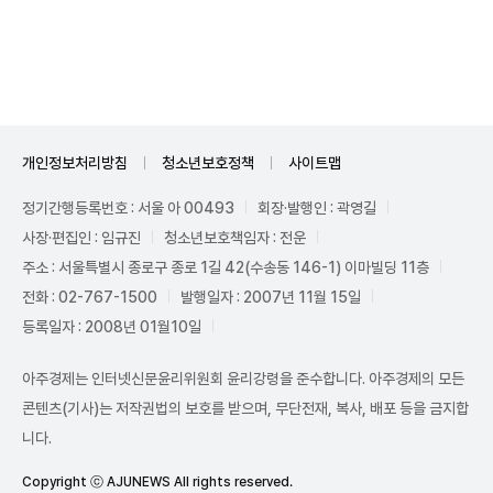
Unmute
개인정보처리방침
청소년보호정책
사이트맵
정기간행등록번호 : 서울 아 00493
회장·발행인 : 곽영길
사장·편집인 : 임규진
청소년보호책임자 : 전운
주소 : 서울특별시 종로구 종로 1길 42(수송동 146-1) 이마빌딩 11층
전화 : 02-767-1500
발행일자 : 2007년 11월 15일
등록일자 : 2008년 01월10일
아주경제는 인터넷신문윤리위원회 윤리강령을 준수합니다. 아주경제의 모든
콘텐츠(기사)는 저작권법의 보호를 받으며, 무단전재, 복사, 배포 등을 금지합
니다.
Copyright ⓒ AJUNEWS All rights reserved.