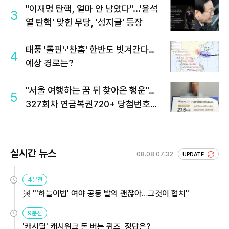
"이재명 탄핵, 얼마 안 남았다"...'윤석
3
열 탄핵' 맞힌 무당, '성지글' 등장
태풍 '돌핀'·'찬홈' 한반도 빗겨간다…
4
예상 경로는?
"서울 여행하는 꿈 뒤 찾아온 행운"…
5
327회차 연금복권720+ 당첨번호조
회 주목
실시간 뉴스
08.08 07:32
UPDATE
4분전
與 "'하늘이법' 여야 공동 발의 괜찮아…그것이 협치"
9분전
'캐시딜' 캐시워크 돈 버는 퀴즈, 정답은?