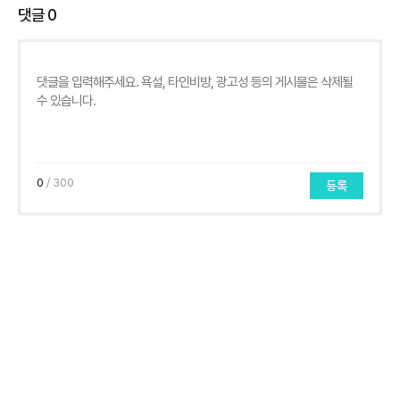
댓글
0
0
/ 300
등록