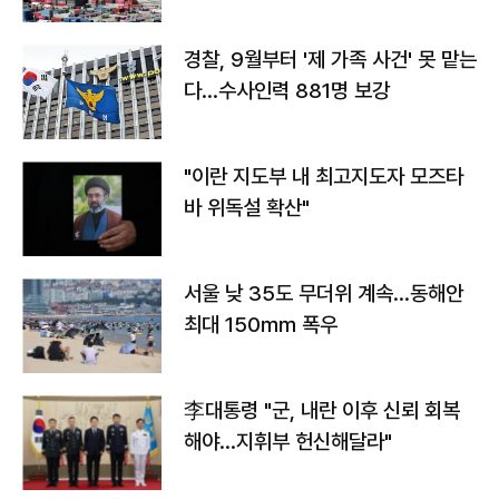
경찰, 9월부터 '제 가족 사건' 못 맡는
다…수사인력 881명 보강
"이란 지도부 내 최고지도자 모즈타
바 위독설 확산"
서울 낮 35도 무더위 계속…동해안
최대 150㎜ 폭우
李대통령 "군, 내란 이후 신뢰 회복
해야…지휘부 헌신해달라"