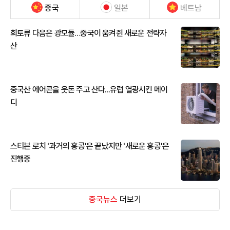
중국
일본
베트남
희토류 다음은 광모듈…중국이 움켜쥔 새로운 전략자
산
중국산 에어콘을 웃돈 주고 산다...유럽 열광시킨 메이
디
스티븐 로치 '과거의 홍콩'은 끝났지만 '새로운 홍콩'은
진행중
중국뉴스
더보기