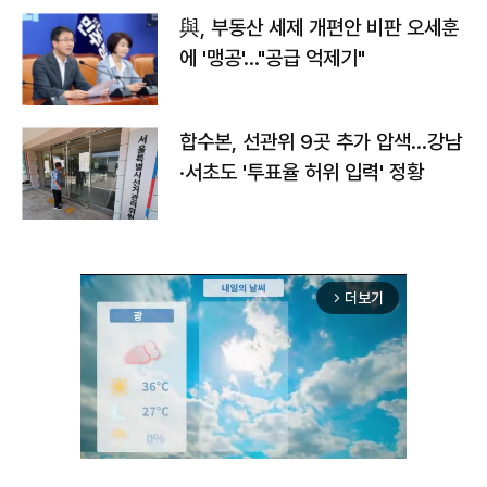
與, 부동산 세제 개편안 비판 오세훈
에 '맹공'…"공급 억제기"
합수본, 선관위 9곳 추가 압색…강남
·서초도 '투표율 허위 입력' 정황
더보기
arrow_forward_ios