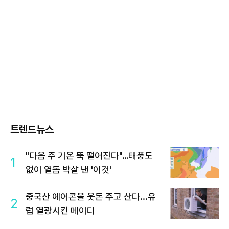
트렌드뉴스
"다음 주 기온 뚝 떨어진다"…태풍도
1
없이 열돔 박살 낸 '이것'
중국산 에어콘을 웃돈 주고 산다...유
2
럽 열광시킨 메이디