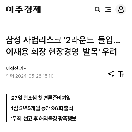
로
아
그
검
전
주
인
색
체
경
메
제
뉴
삼성 사법리스크 '2라운드' 돌입…
이재용 회장 현장경영 '발목' 우려
이성진 기자
공
텍
입력 2024-05-26 15:10
유
스
트
크
기
27일 항소심 첫 변론준비기일
1심 3년5개월 동안 96회 출석
'무죄' 선고 후 해외출장 광폭행보