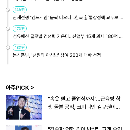
14분전
관세전쟁 '엔드게임' 윤곽 나오나…한국 新통상정책 교두보 활
용해야
17분전
섬유패션 글로벌 경쟁력 키운다…산업부 15개 과제 180억 지
원
18분전
농식품부, '천원의 아침밥' 참여 200개 대학 선정
아주PICK >
"속옷 빨고 졸업식까지"…근육병 학
생 돌본 공익, 코미디언 김규원이었
다
"경솔한 언행 깊이 반성"…고개 숙인