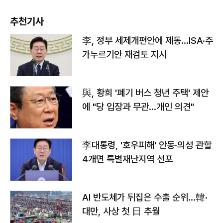
추천기사
李, 정부 세제개편안에 제동…ISA·주
가누르기안 재검토 지시
與, 황희 '폐기 버스 청년 주택' 제안
에 "당 입장과 무관…개인 의견"
李대통령, '호우피해' 안동·의성 관할
4개면 특별재난지역 선포
AI 반도체가 뒤집은 수출 순위…韓·
대만, 사상 첫 日 추월