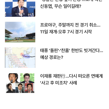
신동엽, 무슨 일이길래?
프로야구, 주말까지 전 경기 취소…
11일 재개·오후 7시 경기 시작
태풍 '돌핀'·'찬홈' 한반도 빗겨간다…
예상 경로는?
이재룡 재판行…다시 떠오른 연예계
'사고 후 미조치' 사례