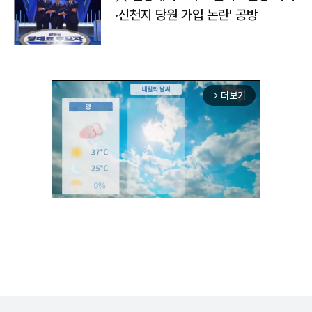
·신천지 당원 가입 논란' 공방
더보기
arrow_forward_ios
Mute