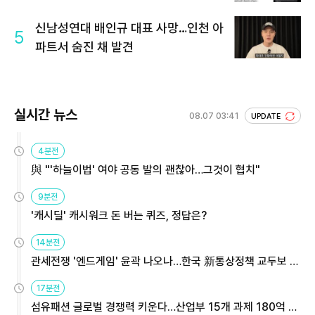
신남성연대 배인규 대표 사망…인천 아
5
파트서 숨진 채 발견
실시간 뉴스
08.07 03:41
UPDATE
4분전
與 "'하늘이법' 여야 공동 발의 괜찮아…그것이 협치"
9분전
'캐시딜' 캐시워크 돈 버는 퀴즈, 정답은?
14분전
관세전쟁 '엔드게임' 윤곽 나오나…한국 新통상정책 교두보 활
용해야
17분전
섬유패션 글로벌 경쟁력 키운다…산업부 15개 과제 180억 지