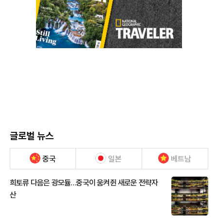
글로벌 뉴스
중국
일본
베트남
희토류 다음은 광모듈…중국이 움켜쥔 새로운 전략자
산