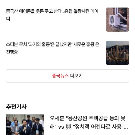
중국산 에어콘을 웃돈 주고 산다...유럽 열광시킨 메이
디
스티븐 로치 '과거의 홍콩'은 끝났지만 '새로운 홍콩'은
진행중
중국뉴스
더보기
추천기사
오세훈 "용산공원 주택공급 동의 못
해" vs 與 "정치적 어젠다로 사용"