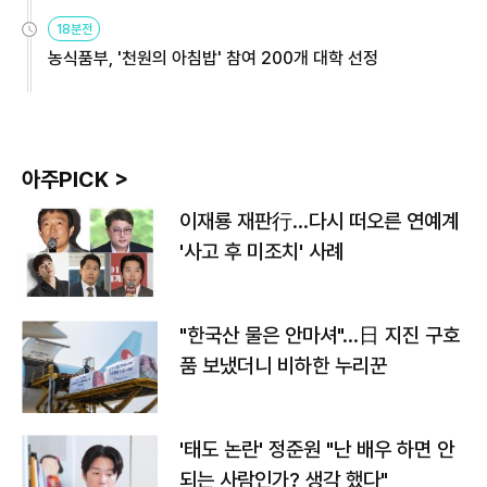
원
18분전
농식품부, '천원의 아침밥' 참여 200개 대학 선정
아주PICK >
이재룡 재판行…다시 떠오른 연예계
'사고 후 미조치' 사례
"한국산 물은 안마셔"…日 지진 구호
품 보냈더니 비하한 누리꾼
'태도 논란' 정준원 "난 배우 하면 안
되는 사람인가? 생각 했다"