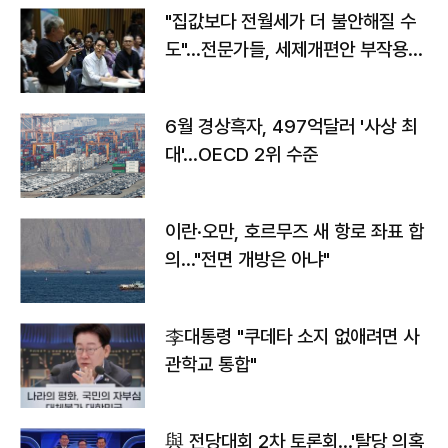
"집값보다 전월세가 더 불안해질 수
도"…전문가들, 세제개편안 부작용
우려
6월 경상흑자, 497억달러 '사상 최
대'…OECD 2위 수준
이란·오만, 호르무즈 새 항로 좌표 합
의…"전면 개방은 아냐"
李대통령 "쿠데타 소지 없애려면 사
관학교 통합"
與 전당대회 2차 토론회…'탈당 의혹