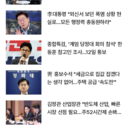
맞불
李대통령 "외신서 보던 폭염 상황 현
실로…모든 행정력 총동원하라"
종합특검, '계엄 당정대 회의 참석' 한
동훈 참고인 조사...12일 통보
靑 홍보수석 "세금으로 집값 잡겠다
는 생각 없어…주택 공급 '속도전'"
김정관 산업장관 "반도체 산업, 빠른
시장 선점 필요…주52시간제 손봐
야"