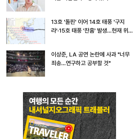
13호 '돌핀' 이어 14호 태풍 '구지
라'·15호 태풍 '찬홈' 발생…현재 위
치와 이동경로는?
이상준, LA 공연 논란에 사과 "너무
죄송…연구하고 공부할 것"