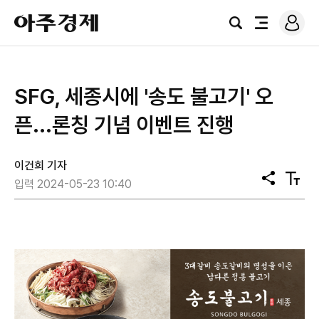
로
아
그
검
전
주
인
색
체
경
메
제
뉴
SFG, 세종시에 '송도 불고기' 오
픈...론칭 기념 이벤트 진행
이건희 기자
공
텍
입력 2024-05-23 10:40
유
스
트
크
기