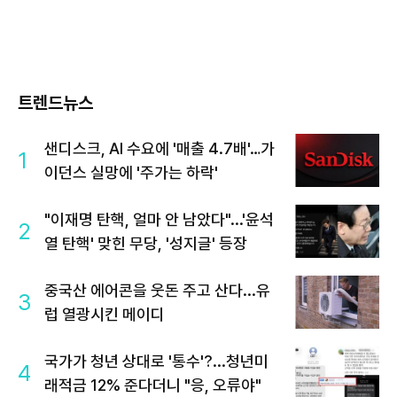
트렌드뉴스
샌디스크, AI 수요에 '매출 4.7배'…가
1
이던스 실망에 '주가는 하락'
"이재명 탄핵, 얼마 안 남았다"...'윤석
2
열 탄핵' 맞힌 무당, '성지글' 등장
중국산 에어콘을 웃돈 주고 산다...유
3
럽 열광시킨 메이디
국가가 청년 상대로 '통수'?...청년미
4
래적금 12% 준다더니 "응, 오류야"