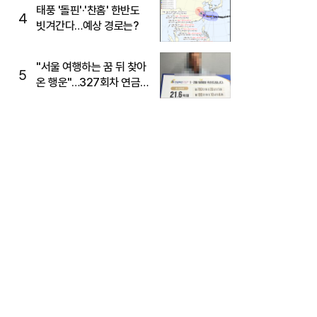
태풍 '돌핀'·'찬홈' 한반도
4
빗겨간다…예상 경로는?
"서울 여행하는 꿈 뒤 찾아
5
온 행운"…327회차 연금
복권720+ 당첨번호조회
주목