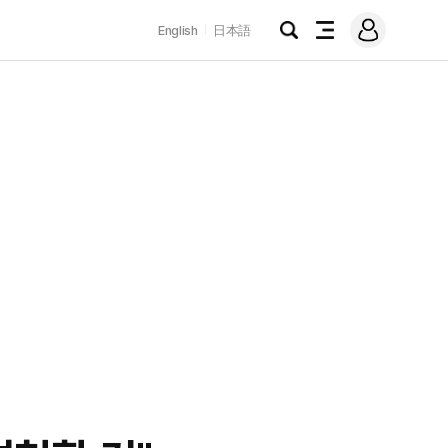
로
English
日本語
그
검
전
인
색
체
메
뉴