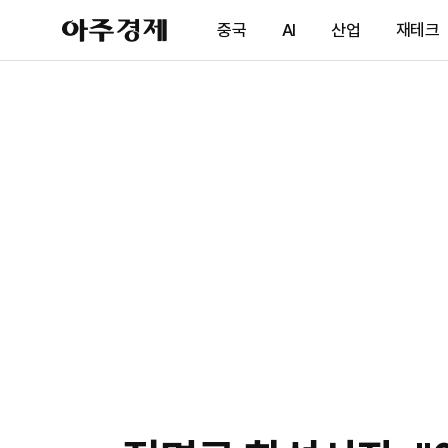
아
중국
AI
산업
재테크
주
경
제