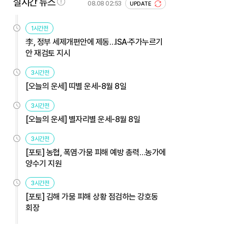
실시간 뉴스
08.08 02:53
UPDATE
1시간전
李, 정부 세제개편안에 제동…ISA·주가누르기
안 재검토 지시
3시간전
[오늘의 운세] 띠별 운세-8월 8일
3시간전
[오늘의 운세] 별자리별 운세-8월 8일
3시간전
[포토] 농협, 폭염·가뭄 피해 예방 총력…농가에
양수기 지원
3시간전
[포토] 김해 가뭄 피해 상황 점검하는 강호동
회장