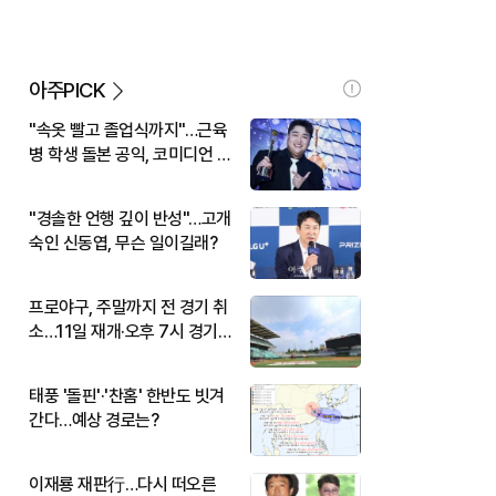
아주PICK
"속옷 빨고 졸업식까지"…근육
병 학생 돌본 공익, 코미디언 김
규원이었다
"경솔한 언행 깊이 반성"…고개
숙인 신동엽, 무슨 일이길래?
프로야구, 주말까지 전 경기 취
소…11일 재개·오후 7시 경기
시작
태풍 '돌핀'·'찬홈' 한반도 빗겨
간다…예상 경로는?
이재룡 재판行…다시 떠오른