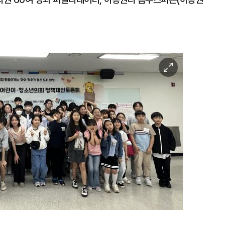
이
미
지
확
대