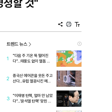
경청할 것"
공
프
텍
유
린
스
트
트
크
기
트렌드 뉴스
"다음 주 기온 뚝 떨어진
1
다"…태풍도 없이 열돔 박
살 낸 '이것'
중국산 에어콘을 웃돈 주고
2
산다...유럽 열광시킨 메이
디
"이재명 탄핵, 얼마 안 남았
3
다"...'윤석열 탄핵' 맞힌 무
당, '성지글' 등장