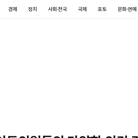
경제
정치
사회·전국
국제
포토
문화·연예