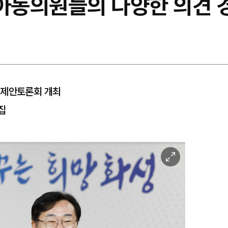
"아동의원들의 다양한 의견 
책제안토론회 개최
집
이
미
지
확
대