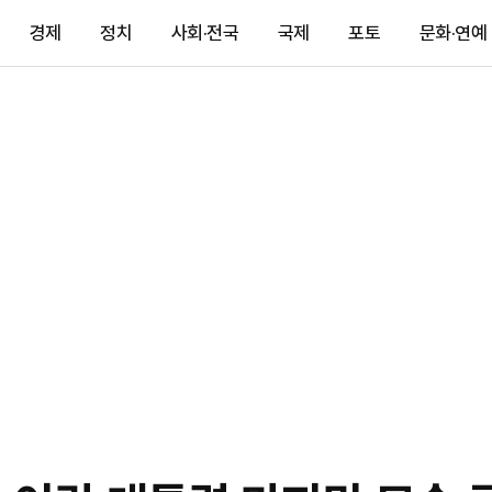
경제
정치
사회·전국
국제
포토
문화·연예