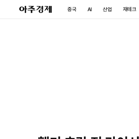
아
중국
AI
산업
재테크
주
경
제