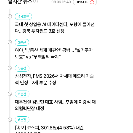
실시간 뉴스
08.06 15:40
UPDATE
44초전
국내 첫 상업용 AI 데이터센터, 포항에 들어선
다…경북 투자펀드 3호 선정
3분전
여야, '부동산 세제 개편안' 공방… "실거주자
보호" vs "무책임의 극치"
5분전
삼성전자, FMS 2026서 차세대 메모리 기술
력 인정…2개 부문 수상
5분전
대우건설 김보현 대표 사임…후임에 이강석 대
외협력단장 내정
6분전
[속보] 코스피, 301.88p(4.58%) 내린