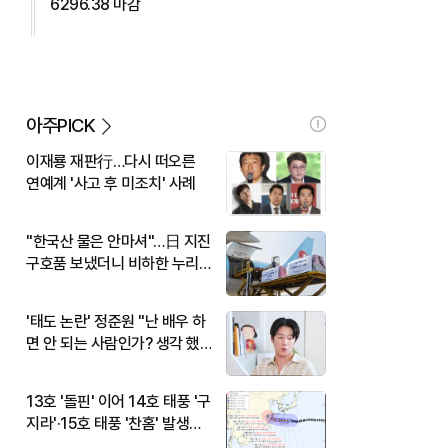
6296.38 마감
아주PICK
이재룡 재판行…다시 떠오른
연예계 '사고 후 미조치' 사례
"한국산 물은 안마셔"…日 지진
구호품 보냈더니 비하한 누리
꾼
'태도 논란' 정준원 "난 배우 하
면 안 되는 사람인가? 생각 했
다"
13호 '돌핀' 이어 14호 태풍 '구
지라'·15호 태풍 '찬홈' 발생…
현재 위치와 이동경로는?