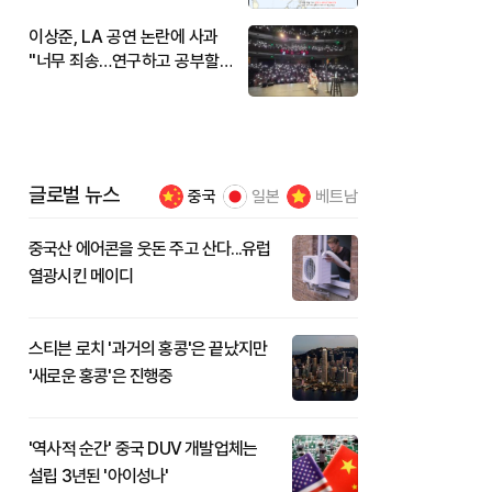
이상준, LA 공연 논란에 사과
"너무 죄송…연구하고 공부할
것"
글로벌 뉴스
중국
일본
베트남
중국산 에어콘을 웃돈 주고 산다...유럽
열광시킨 메이디
스티븐 로치 '과거의 홍콩'은 끝났지만
'새로운 홍콩'은 진행중
'역사적 순간' 중국 DUV 개발업체는
설립 3년된 '아이성나'