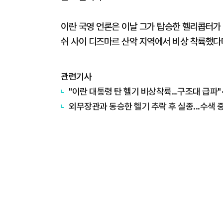
이란 국영 언론은 이날 그가 탑승한 헬리콥터
쉬 사이 디즈마르 산악 지역에서 비상 착륙했다
관련기사
"이란 대통령 탄 헬기 비상착륙…구조대 급파"
외무장관과 동승한 헬기 추락 후 실종...수색 