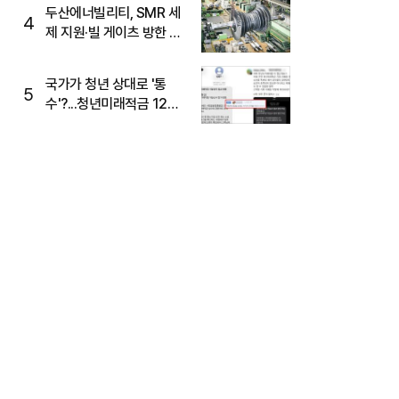
두산에너빌리티, SMR 세
4
제 지원·빌 게이츠 방한 기
대에 5%대 강세
국가가 청년 상대로 '통
5
수'?...청년미래적금 12%
준다더니 "응, 오류야"