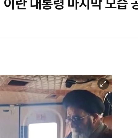
시 이란 대통령 마지막 모습
이
미
지
확
대