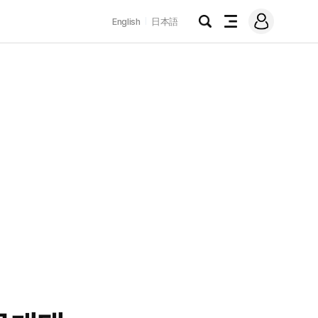
로
English
日本語
그
검
전
인
색
체
메
뉴