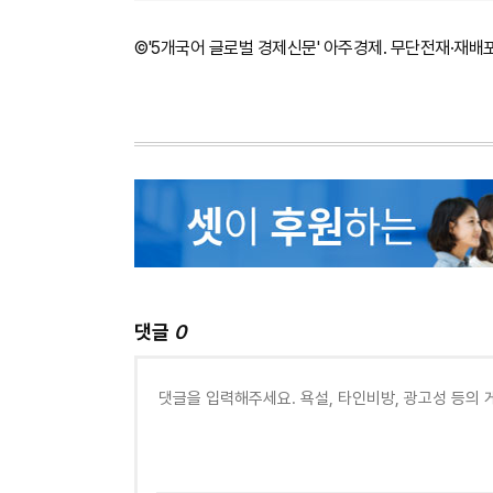
©'5개국어 글로벌 경제신문' 아주경제. 무단전재·재배
댓글
0