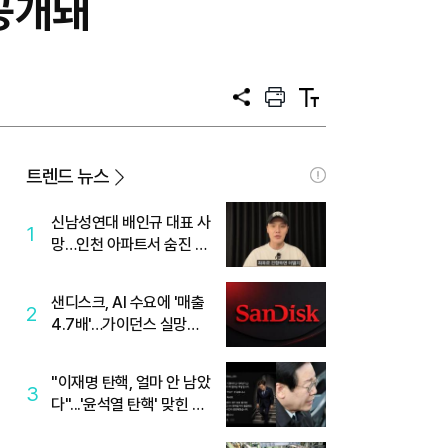
 공개돼
공
프
텍
유
린
스
트
트
크
기
트렌드 뉴스
신남성연대 배인규 대표 사
1
망…인천 아파트서 숨진 채
발견
샌디스크, AI 수요에 '매출
2
4.7배'…가이던스 실망에
'주가는 하락'
"이재명 탄핵, 얼마 안 남았
3
다"...'윤석열 탄핵' 맞힌 무
당, '성지글' 등장