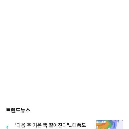
트렌드뉴스
"다음 주 기온 뚝 떨어진다"…태풍도
1