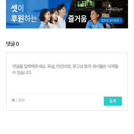
댓글
0
0
/ 300
등록