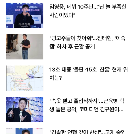
임영웅, 데뷔 10주년…"난 늘 부족한
사람이었다"
"광고주들이 찾아줘"…진태현, '이숙
캠' 하차 후 근황 공개
13호 태풍 '돌핀'·15호 '찬홈' 현재 위
치는?
"속옷 빨고 졸업식까지"…근육병 학
생 돌본 공익, 코미디언 김규원이었
다
"경솔한 언행 깊이 반성"…고개 숙인