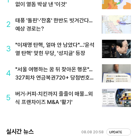
없이 열돔 박살 낸 '이것'
태풍 '돌핀'·'찬홈' 한반도 빗겨간다…
2
예상 경로는?
"이재명 탄핵, 얼마 안 남았다"...'윤석
3
열 탄핵' 맞힌 무당, '성지글' 등장
"서울 여행하는 꿈 뒤 찾아온 행운"…
4
327회차 연금복권720+ 당첨번호조
회 주목
버거·커피·치킨까지 줄줄이 매물…외
5
식 프랜차이즈 M&A '활기'
실시간 뉴스
08.08 20:58
UPDATE