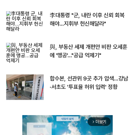
李대통령 "군, 내란 이후 신뢰 회복
해야…지휘부 헌신해달라"
與, 부동산 세제 개편안 비판 오세훈
에 '맹공'…"공급 억제기"
합수본, 선관위 9곳 추가 압색…강남
·서초도 '투표율 허위 입력' 정황
더보기
arrow_forward_ios