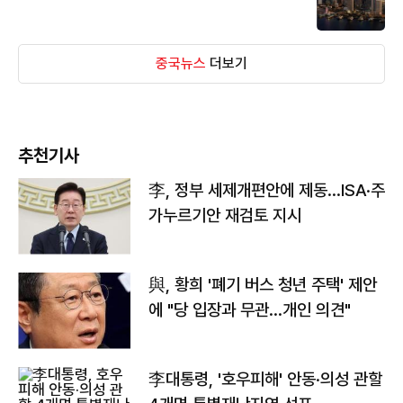
중국뉴스
더보기
추천기사
李, 정부 세제개편안에 제동…ISA·주
가누르기안 재검토 지시
與, 황희 '폐기 버스 청년 주택' 제안
에 "당 입장과 무관…개인 의견"
李대통령, '호우피해' 안동·의성 관할