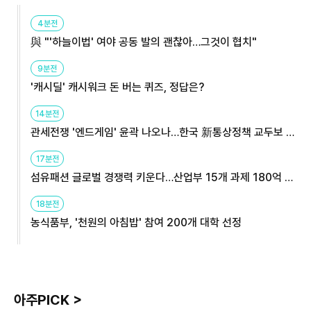
4분전
與 "'하늘이법' 여야 공동 발의 괜찮아…그것이 협치"
9분전
'캐시딜' 캐시워크 돈 버는 퀴즈, 정답은?
14분전
관세전쟁 '엔드게임' 윤곽 나오나…한국 新통상정책 교두보 활
용해야
17분전
섬유패션 글로벌 경쟁력 키운다…산업부 15개 과제 180억 지
원
18분전
농식품부, '천원의 아침밥' 참여 200개 대학 선정
아주PICK >