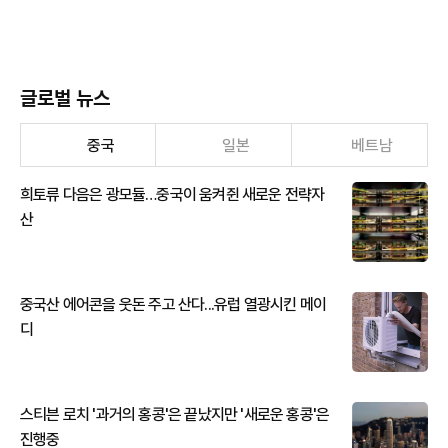
글로벌 뉴스
중국
일본
베트남
희토류 다음은 광모듈…중국이 움켜쥔 새로운 전략자
산
중국산 에어콘을 웃돈 주고 산다...유럽 열광시킨 메이
디
스티븐 로치 '과거의 홍콩'은 끝났지만 '새로운 홍콩'은
진행중