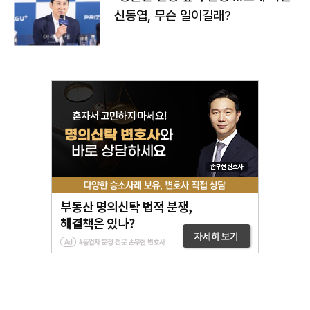
신동엽, 무슨 일이길래?