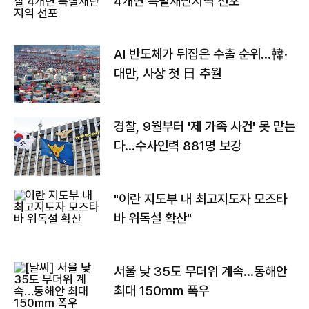
4개면 특별재난지역 선포
AI 반도체가 뒤집은 수출 순위…韓·
대만, 사상 첫 日 추월
경찰, 9월부터 '제 가족 사건' 못 맡는
다…수사인력 881명 보강
"이란 지도부 내 최고지도자 모즈타
바 위독설 확산"
서울 낮 35도 무더위 계속…동해안
최대 150㎜ 폭우