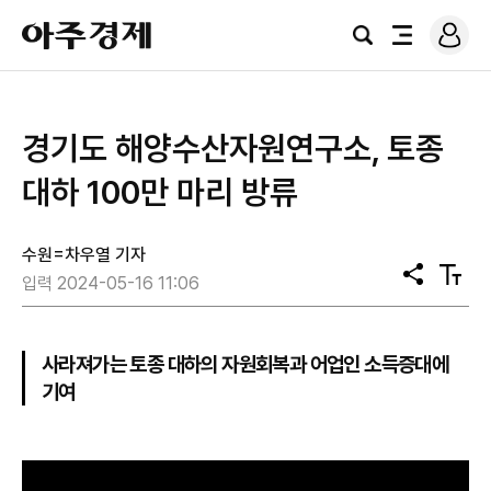
로
아
그
검
전
주
인
색
체
경
메
제
뉴
경기도 해양수산자원연구소, 토종
대하 100만 마리 방류
수원=차우열 기자
공
텍
입력 2024-05-16 11:06
유
스
트
크
기
사라져가는 토종 대하의 자원회복과 어업인 소득증대에
기여