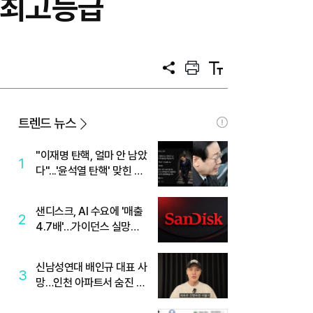
 최고등급
공
프
텍
유
린
스
트
트
크
기
트렌드 뉴스
"이재명 탄핵, 얼마 안 남았
1
다"...'윤석열 탄핵' 맞힌 무
당, '성지글' 등장
샌디스크, AI 수요에 '매출
2
4.7배'…가이던스 실망에
'주가는 하락'
신남성연대 배인규 대표 사
3
망…인천 아파트서 숨진 채
발견