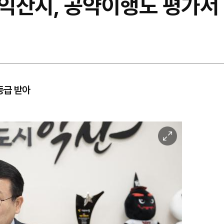
익산시, 공약이행도 평가서
등급 받아
이
미
지
확
대