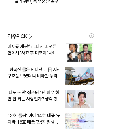
결의 위반, 즉각 중단 촉구"
아주PICK
이재룡 재판行…다시 떠오른
연예계 '사고 후 미조치' 사례
"한국산 물은 안마셔"…日 지진
구호품 보냈더니 비하한 누리
꾼
'태도 논란' 정준원 "난 배우 하
면 안 되는 사람인가? 생각 했
다"
13호 '돌핀' 이어 14호 태풍 '구
지라'·15호 태풍 '찬홈' 발생…
현재 위치와 이동경로는?