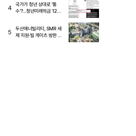
국가가 청년 상대로 '통
4
수'?...청년미래적금 12%
준다더니 "응, 오류야"
두산에너빌리티, SMR 세
5
제 지원·빌 게이츠 방한 기
대에 5%대 강세