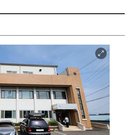
이
미
지
확
대