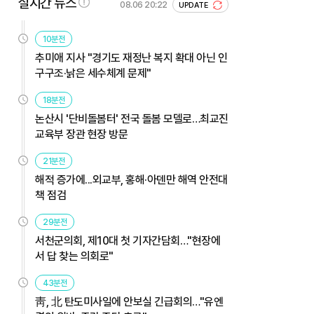
실시간 뉴스
08.06 20:22
UPDATE
10분전
추미애 지사 "경기도 재정난 복지 확대 아닌 인
구구조·낡은 세수체계 문제"
18분전
논산시 '단비돌봄터' 전국 돌봄 모델로…최교진
교육부 장관 현장 방문
21분전
해적 증가에...외교부, 홍해·아덴만 해역 안전대
책 점검
29분전
서천군의회, 제10대 첫 기자간담회…"현장에
서 답 찾는 의회로"
43분전
靑, 北 탄도미사일에 안보실 긴급회의…"유엔