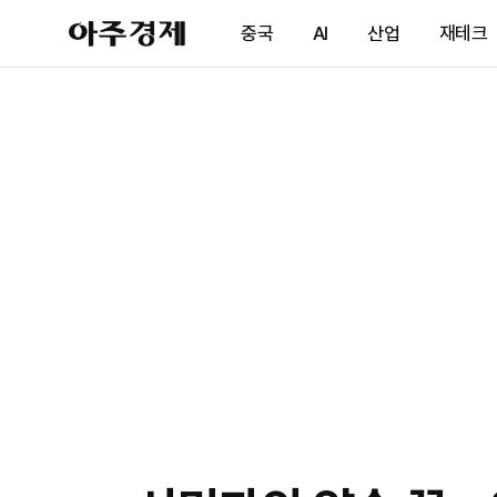
아
중국
AI
산업
재테크
주
경
제