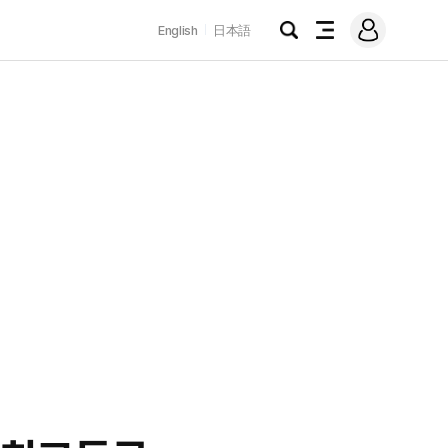
로
English
日本語
그
검
전
인
색
체
메
뉴