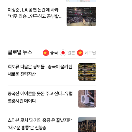
이상준, LA 공연 논란에 사과
"너무 죄송…연구하고 공부할
것"
글로벌 뉴스
중국
일본
베트남
희토류 다음은 광모듈…중국이 움켜쥔
새로운 전략자산
중국산 에어콘을 웃돈 주고 산다...유럽
열광시킨 메이디
스티븐 로치 '과거의 홍콩'은 끝났지만
'새로운 홍콩'은 진행중