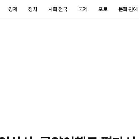
경제
정치
사회·전국
국제
포토
문화·연예