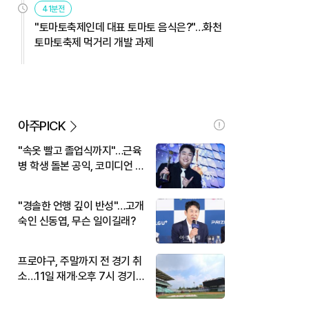
41분전
"토마토축제인데 대표 토마토 음식은?"…화천
토마토축제 먹거리 개발 과제
아주PICK
"속옷 빨고 졸업식까지"…근육
병 학생 돌본 공익, 코미디언 김
규원이었다
"경솔한 언행 깊이 반성"…고개
숙인 신동엽, 무슨 일이길래?
프로야구, 주말까지 전 경기 취
소…11일 재개·오후 7시 경기
시작