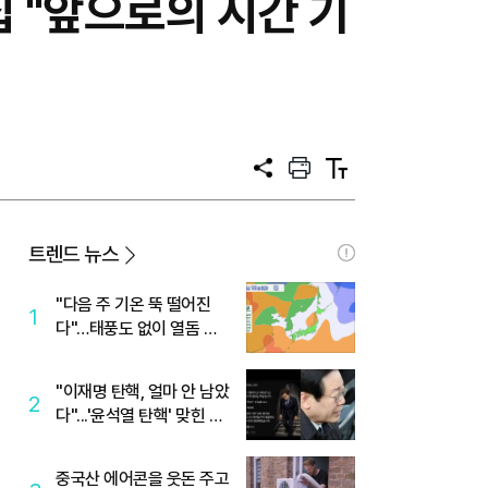
모집 "앞으로의 시간 기
공
프
텍
유
린
스
트
트
크
기
트렌드 뉴스
"다음 주 기온 뚝 떨어진
1
다"…태풍도 없이 열돔 박
살 낸 '이것'
"이재명 탄핵, 얼마 안 남았
2
다"...'윤석열 탄핵' 맞힌 무
당, '성지글' 등장
중국산 에어콘을 웃돈 주고