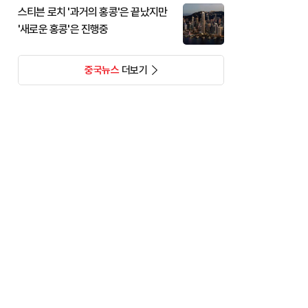
스티븐 로치 '과거의 홍콩'은 끝났지만
'새로운 홍콩'은 진행중
중국뉴스
더보기