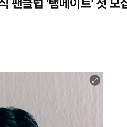
공식 팬클럽 '탬메이트' 첫 
이
미
지
확
대