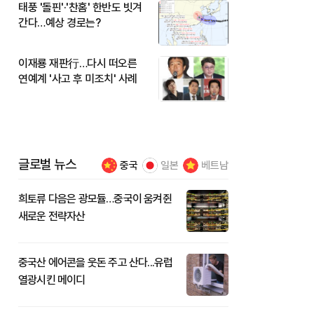
태풍 '돌핀'·'찬홈' 한반도 빗겨
간다…예상 경로는?
이재룡 재판行…다시 떠오른
연예계 '사고 후 미조치' 사례
글로벌 뉴스
중국
일본
베트남
희토류 다음은 광모듈…중국이 움켜쥔
새로운 전략자산
중국산 에어콘을 웃돈 주고 산다...유럽
열광시킨 메이디