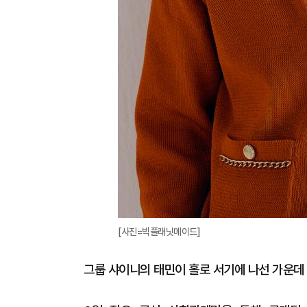
[사진=빅플래닛메이드]
그룹 샤이니의 태민이 홀로 서기에 나선 가운데