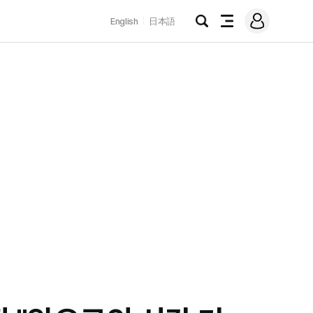
로
English
日本語
그
검
전
인
색
체
메
뉴