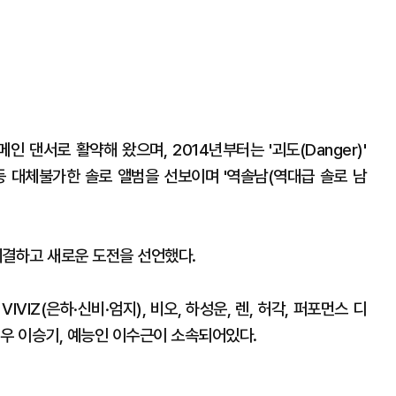
인 댄서로 활약해 왔으며, 2014년부터는 '괴도(Danger)'
uilty)등 대체불가한 솔로 앨범을 선보이며 '역솔남(역대급 솔로 남
결하고 새로운 도전을 선언했다.
VIZ(은하·신비·엄지), 비오, 하성운, 렌, 허각, 퍼포먼스 디
겸 배우 이승기, 예능인 이수근이 소속되어있다.