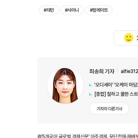
#태민
#샤이니
#탬메이트
최송희 기자
alfie3
'오디세이' '오케이 마담
[종합] 칠하고 쿨한 스
기자의 다른기사
©'5개국어 글로벌 경제신문' 아주경제. 무단전재·재배