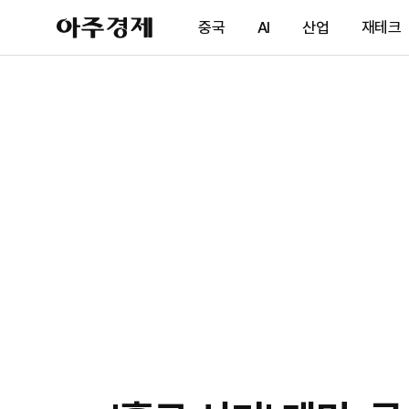
아
중국
AI
산업
재테크
주
경
제