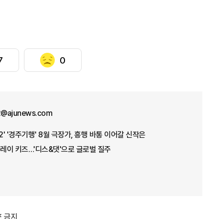
7
0
12@ajunews.com
2' '경주기행' 8월 극장가, 흥행 바통 이어갈 신작은
트레이 키즈…'디스&댓'으로 글로벌 질주
포 금지