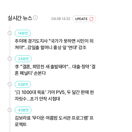
실시간 뉴스
08.08 14:32
UPDATE
14분전
추미애 경기도지사 "국가가 못하면 시민이 외
쳐야"...강일출 할머니 흉상 앞 '연대' 강조
24분전
李 "결혼, 희망찬 새 출발돼야"… 대출·청약 '결
혼 페널티' 손본다
32분전
'日 1000대 목표' 기아 PV5, 두 달간 판매 한
자릿수…초기 안착 시험대
40분전
김보라표 '무더운 여름밤 도서관 프로그램' 프
로젝트