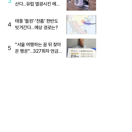
3
산다...유럽 열광시킨 메이
디
태풍 '돌핀'·'찬홈' 한반도
4
빗겨간다…예상 경로는?
"서울 여행하는 꿈 뒤 찾아
5
온 행운"…327회차 연금
복권720+ 당첨번호조회
주목