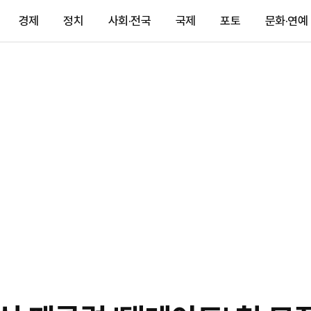
경제
정치
사회·전국
국제
포토
문화·연예