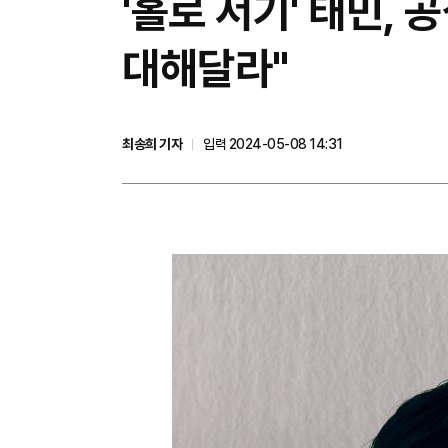
'홀로 서기' 태민, 
대해달라"
최송희 기자
입력 2024-05-08 14:31