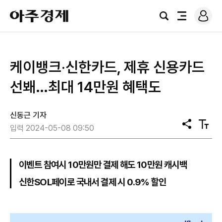
로
아
그
검
전
주
인
색
체
경
메
제
뉴
케이뱅크‧신한카드, 제휴 신용카드
선봬…최대 14만원 혜택도
신동근 기자
공
텍
입력 2024-05-08 09:50
유
스
트
크
기
이벤트 참여시 10만원만 결제 해도 10만원 캐시백
신한SOL페이로 국내서 결제 시 0.9% 할인