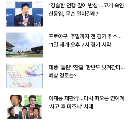
"경솔한 언행 깊이 반성"…고개 숙인
신동엽, 무슨 일이길래?
프로야구, 주말까지 전 경기 취소…
11일 재개·오후 7시 경기 시작
태풍 '돌핀'·'찬홈' 한반도 빗겨간다…
예상 경로는?
이재룡 재판行…다시 떠오른 연예계
'사고 후 미조치' 사례