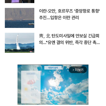
이란·오만, 호르무즈 '중앙항로 통항'
추진…입항은 이란 관리
靑, 北 탄도미사일에 안보실 긴급회
의…"유엔 결의 위반, 즉각 중단 촉
구"
더보기
arrow_forward_ios