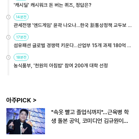
'캐시딜' 캐시워크 돈 버는 퀴즈, 정답은?
14분전
관세전쟁 '엔드게임' 윤곽 나오나…한국 新통상정책 교두보 활
용해야
17분전
섬유패션 글로벌 경쟁력 키운다…산업부 15개 과제 180억 지
원
18분전
농식품부, '천원의 아침밥' 참여 200개 대학 선정
아주PICK >
"속옷 빨고 졸업식까지"…근육병 학
생 돌본 공익, 코미디언 김규원이었
다