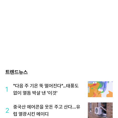
트렌드뉴스
"다음 주 기온 뚝 떨어진다"…태풍도
1
없이 열돔 박살 낸 '이것'
중국산 에어콘을 웃돈 주고 산다...유
2
럽 열광시킨 메이디