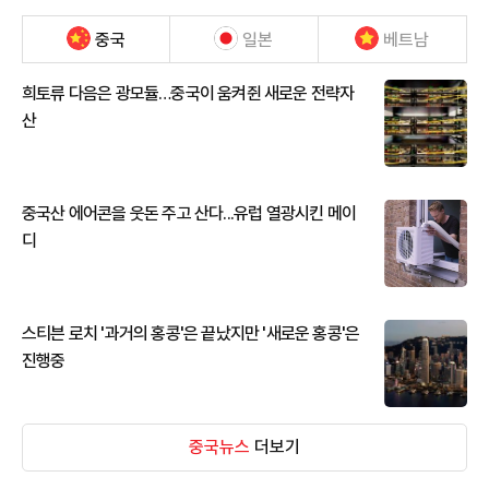
중국
일본
베트남
희토류 다음은 광모듈…중국이 움켜쥔 새로운 전략자
산
중국산 에어콘을 웃돈 주고 산다...유럽 열광시킨 메이
디
스티븐 로치 '과거의 홍콩'은 끝났지만 '새로운 홍콩'은
진행중
중국뉴스
더보기