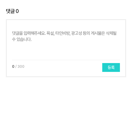
댓글
0
0
/ 300
등록