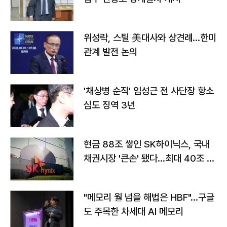
위성락, 스틸 美대사와 상견례…한미
관계 발전 논의
'채상병 순직' 임성근 전 사단장 항소
심도 징역 3년
현금 88조 쌓인 SK하이닉스, 국내
채권시장 '큰손' 됐다…최대 40조 투
자
"메모리 월 넘을 해법은 HBF"…구글
도 주목한 차세대 AI 메모리