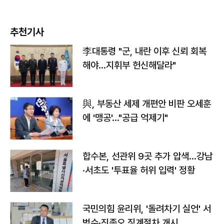
추천기사
李대통령 "군, 내란 이후 신뢰 회복
해야…지휘부 헌신해달라"
與, 부동산 세제 개편안 비판 오세훈
에 '맹공'…"공급 억제기"
합수본, 선관위 9곳 추가 압색…강남
·서초도 '투표율 허위 입력' 정황
국민의힘 윤리위, '돌려차기 실언' 서
범수·진종오 징계절차 개시