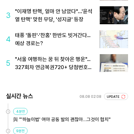
"이재명 탄핵, 얼마 안 남았다"...'윤석
3
열 탄핵' 맞힌 무당, '성지글' 등장
태풍 '돌핀'·'찬홈' 한반도 빗겨간다…
4
예상 경로는?
"서울 여행하는 꿈 뒤 찾아온 행운"…
5
327회차 연금복권720+ 당첨번호조
회 주목
실시간 뉴스
08.08 02:08
UPDATE
4분전
與 "'하늘이법' 여야 공동 발의 괜찮아…그것이 협치"
9분전