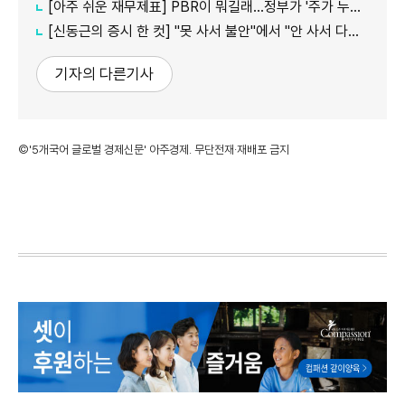
[아주 쉬운 재무제표] PBR이 뭐길래…정부가 '주가 누르기'에 칼 빼든 이유
[신동근의 증시 한 컷] "못 사서 불안"에서 "안 사서 다행"으로…증시 덮친 '조모'
기자의 다른기사
©'5개국어 글로벌 경제신문' 아주경제. 무단전재·재배포 금지