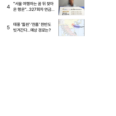
"서울 여행하는 꿈 뒤 찾아
4
온 행운"…327회차 연금
복권720+ 당첨번호조회
주목
태풍 '돌핀'·'찬홈' 한반도
5
빗겨간다…예상 경로는?