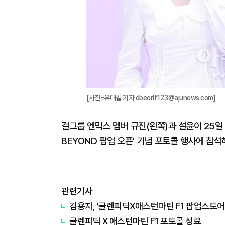
[사진=유대길 기자 dbeorlf123@ajunews.com]
걸그룹 엔믹스 멤버 규진(왼쪽)과 설윤이 25일 
BEYOND 팝업 오픈' 기념 포토콜 행사에 참석해
관련기사
김용지, '글렌피딕X애스턴마틴 F1 팝업스토어
글렌피딕 X 애스턴마틴 F1 포토콜 성료