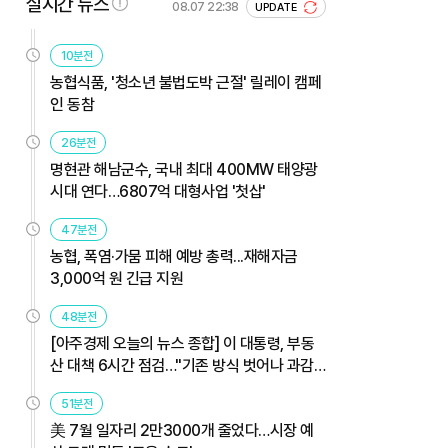
실시간 뉴스
08.07 22:38
UPDATE
10분전
농협식품, '청소년 불법도박 근절' 릴레이 캠페
인 동참
26분전
명현관 해남군수, 국내 최대 400MW 태양광
시대 연다…6807억 대형사업 '첫삽'
47분전
농협, 폭염·가뭄 피해 예방 총력...재해자금
3,000억 원 긴급 지원
48분전
[아주경제 오늘의 뉴스 종합] 이 대통령, 부동
산 대책 6시간 점검…"기존 방식 벗어나 과감
히 실행" 外
51분전
美 7월 일자리 2만3000개 줄었다…시장 예