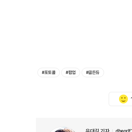
#포토콜
#팝업
#골든듀
유대길 기자
dbeorl