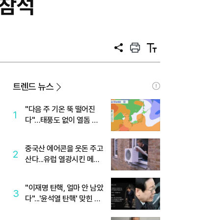
 참석
공
프
텍
유
린
스
트
트
크
기
트렌드 뉴스
"다음 주 기온 뚝 떨어진
1
다"…태풍도 없이 열돔 박
살 낸 '이것'
중국산 에어콘을 웃돈 주고
2
산다...유럽 열광시킨 메이
디
"이재명 탄핵, 얼마 안 남았
3
다"...'윤석열 탄핵' 맞힌 무
당, '성지글' 등장