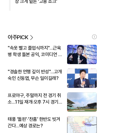
상 크게 밑돈 '고용 쇼크'
아주PICK
"속옷 빨고 졸업식까지"…근육
병 학생 돌본 공익, 코미디언 김
규원이었다
"경솔한 언행 깊이 반성"…고개
숙인 신동엽, 무슨 일이길래?
프로야구, 주말까지 전 경기 취
소…11일 재개·오후 7시 경기
시작
태풍 '돌핀'·'찬홈' 한반도 빗겨
간다…예상 경로는?