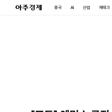
아
중국
AI
산업
재테크
주
경
제