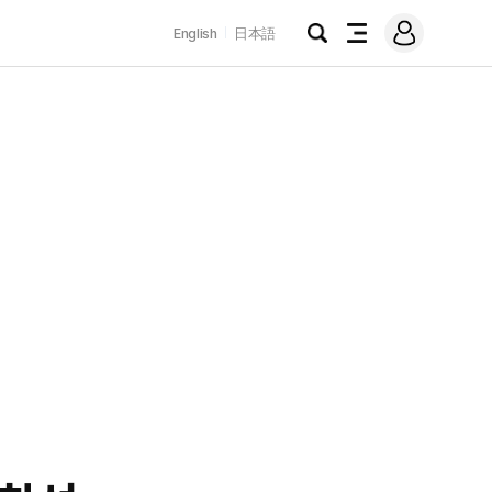
로
English
日本語
그
검
전
인
색
체
메
뉴