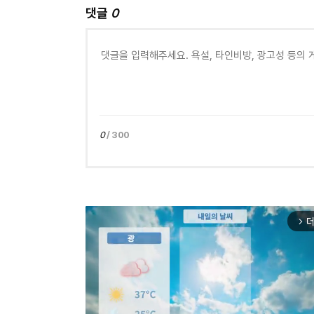
댓글
0
0
/ 300
더
arrow_forward_ios