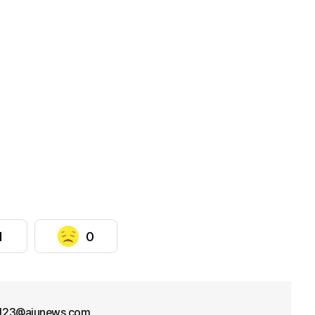
1
0
f123@ajunews.com