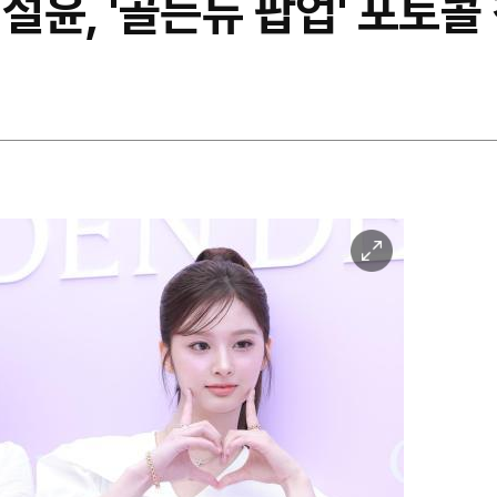
·설윤, '골든듀 팝업' 포토콜
이
미
지
확
대