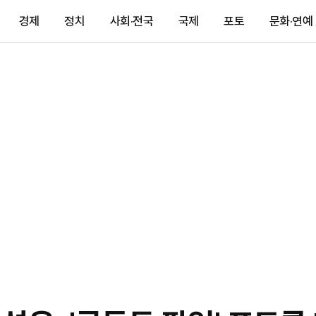
경제
정치
사회·전국
국제
포토
문화·연예