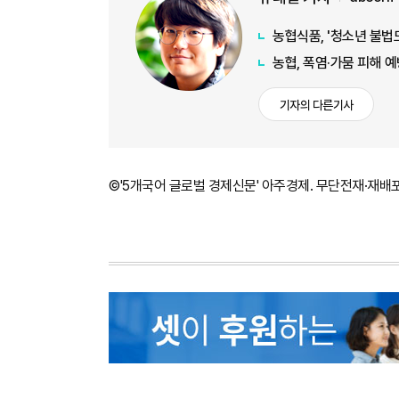
농협식품, '청소년 불법
농협, 폭염·가뭄 피해 예
기자의 다른기사
©'5개국어 글로벌 경제신문' 아주경제. 무단전재·재배