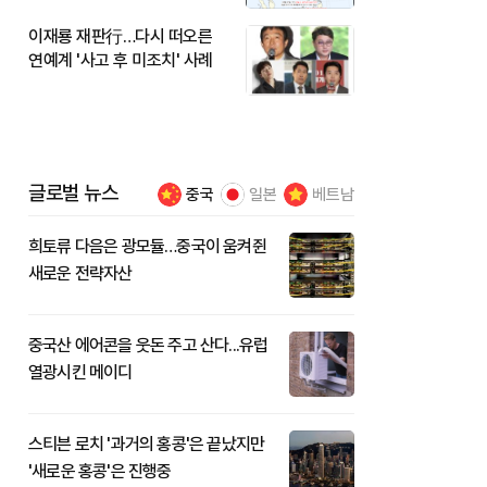
이재룡 재판行…다시 떠오른
연예계 '사고 후 미조치' 사례
글로벌 뉴스
중국
일본
베트남
희토류 다음은 광모듈…중국이 움켜쥔
새로운 전략자산
중국산 에어콘을 웃돈 주고 산다...유럽
열광시킨 메이디
스티븐 로치 '과거의 홍콩'은 끝났지만
'새로운 홍콩'은 진행중