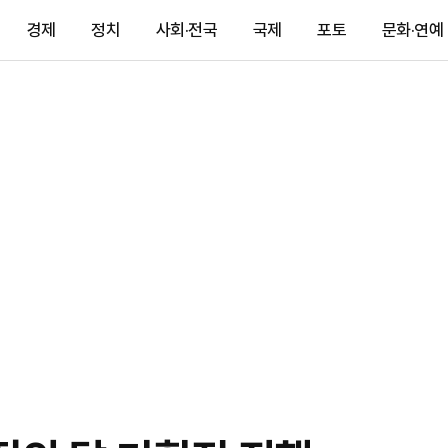
경제
정치
사회·전국
국제
포토
문화·연예