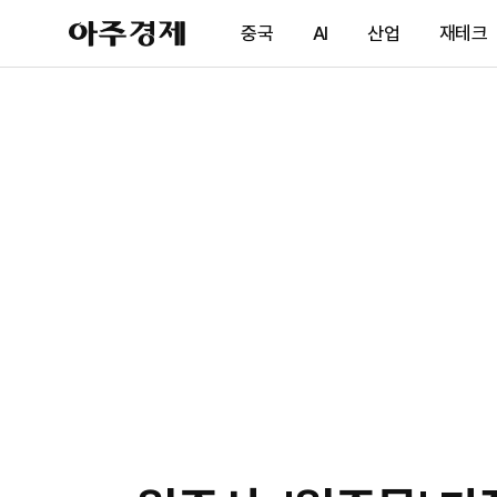
아
중국
AI
산업
재테크
주
경
제