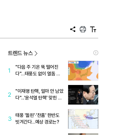
공
프
텍
유
린
스
트
트
크
기
트렌드 뉴스
"다음 주 기온 뚝 떨어진
1
다"…태풍도 없이 열돔 박
살 낸 '이것'
"이재명 탄핵, 얼마 안 남았
2
다"...'윤석열 탄핵' 맞힌 무
당, '성지글' 등장
태풍 '돌핀'·'찬홈' 한반도
3
빗겨간다…예상 경로는?