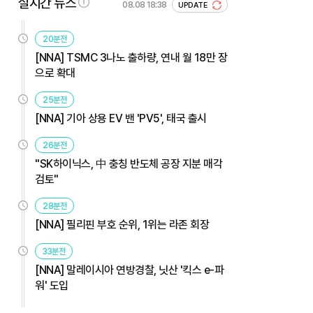
실시간 뉴스
08.08 18:38
UPDATE
20분전
[NNA] TSMC 3나노 출하량, 연내 월 18만 장
으로 확대
25분전
[NNA] 기아 상용 EV 밴 'PV5', 태국 출시
26분전
"SK하이닉스, 中 충칭 반도체 공장 지분 매각
검토"
28분전
[NNA] 필리핀 부호 순위, 1위는 라존 회장
33분전
[NNA] 말레이시아 연방경찰, 닛산 '킥스 e-파
워' 도입