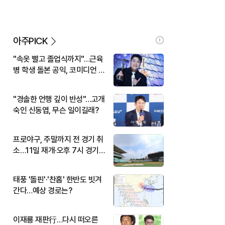
아주PICK
"속옷 빨고 졸업식까지"…근육
병 학생 돌본 공익, 코미디언 김
규원이었다
"경솔한 언행 깊이 반성"…고개
숙인 신동엽, 무슨 일이길래?
프로야구, 주말까지 전 경기 취
소…11일 재개·오후 7시 경기
시작
태풍 '돌핀'·'찬홈' 한반도 빗겨
간다…예상 경로는?
이재룡 재판行…다시 떠오른