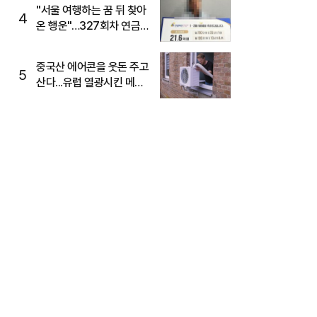
"서울 여행하는 꿈 뒤 찾아
4
온 행운"…327회차 연금
복권720+ 당첨번호조회
주목
중국산 에어콘을 웃돈 주고
5
산다...유럽 열광시킨 메이
디