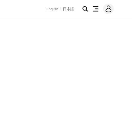
로
English
日本語
그
검
전
인
색
체
메
뉴