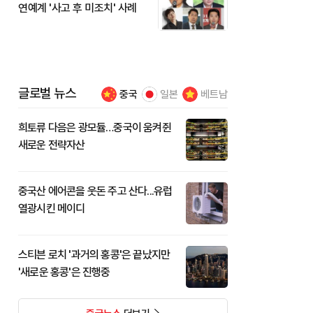
연예계 '사고 후 미조치' 사례
글로벌 뉴스
중국
일본
베트남
희토류 다음은 광모듈…중국이 움켜쥔
새로운 전략자산
중국산 에어콘을 웃돈 주고 산다...유럽
열광시킨 메이디
스티븐 로치 '과거의 홍콩'은 끝났지만
'새로운 홍콩'은 진행중