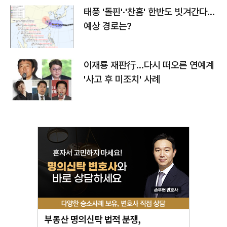
태풍 '돌핀'·'찬홈' 한반도 빗겨간다…
예상 경로는?
이재룡 재판行…다시 떠오른 연예계
'사고 후 미조치' 사례