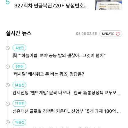
5
327회차 연금복권720+ 당첨번호조
회 주목
실시간 뉴스
08.08 02:58
UPDATE
4분전
與 "'하늘이법' 여야 공동 발의 괜찮아…그것이 협치"
9분전
'캐시딜' 캐시워크 돈 버는 퀴즈, 정답은?
14분전
관세전쟁 '엔드게임' 윤곽 나오나…한국 新통상정책 교두보 활
용해야
17분전
섬유패션 글로벌 경쟁력 키운다…산업부 15개 과제 180억 지
원
18분전