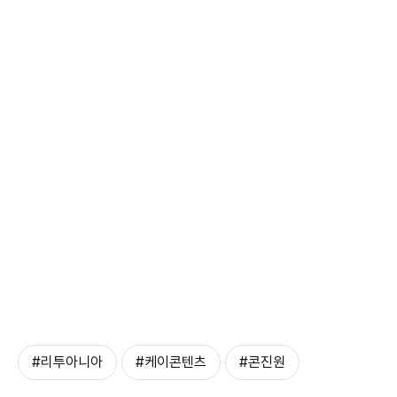
#리투아니아
#케이콘텐츠
#콘진원