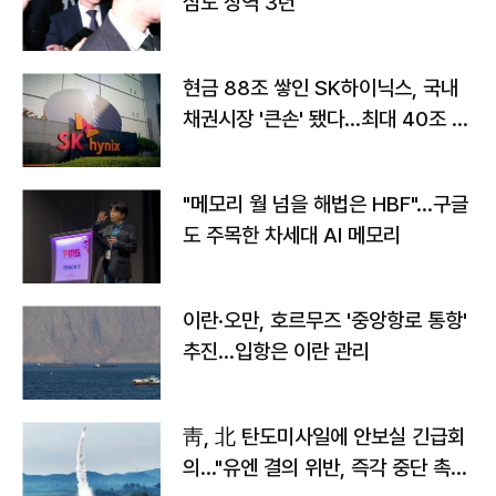
심도 징역 3년
현금 88조 쌓인 SK하이닉스, 국내
채권시장 '큰손' 됐다…최대 40조 투
자
"메모리 월 넘을 해법은 HBF"…구글
도 주목한 차세대 AI 메모리
이란·오만, 호르무즈 '중앙항로 통항'
추진…입항은 이란 관리
靑, 北 탄도미사일에 안보실 긴급회
의…"유엔 결의 위반, 즉각 중단 촉