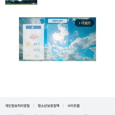
구"
더보기
arrow_forward_ios
Mute
개인정보처리방침
청소년보호정책
사이트맵