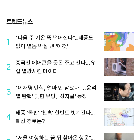
트렌드뉴스
"다음 주 기온 뚝 떨어진다"…태풍도
1
없이 열돔 박살 낸 '이것'
중국산 에어콘을 웃돈 주고 산다...유
2
럽 열광시킨 메이디
"이재명 탄핵, 얼마 안 남았다"...'윤석
3
열 탄핵' 맞힌 무당, '성지글' 등장
태풍 '돌핀'·'찬홈' 한반도 빗겨간다…
4
예상 경로는?
"서울 여행하는 꿈 뒤 찾아온 행운"…