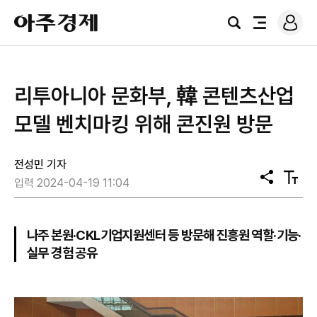
로
아
그
검
전
주
인
색
체
경
메
제
뉴
리투아니아 문화부, 韓 콘텐츠산업
모델 벤치마킹 위해 콘진원 방문
전성민 기자
공
텍
입력 2024-04-19 11:04
유
스
트
크
기
나주 본원·CKL기업지원센터 등 방문해 진흥원 역할·기능·
실무 경험 공유