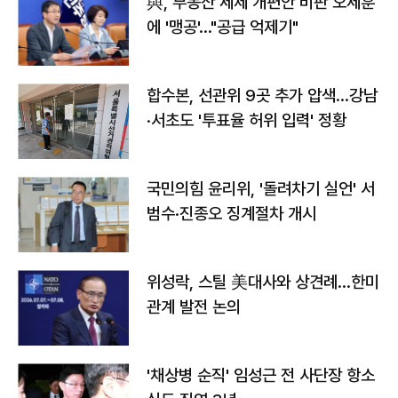
與, 부동산 세제 개편안 비판 오세훈
에 '맹공'…"공급 억제기"
합수본, 선관위 9곳 추가 압색…강남
·서초도 '투표율 허위 입력' 정황
국민의힘 윤리위, '돌려차기 실언' 서
범수·진종오 징계절차 개시
위성락, 스틸 美대사와 상견례…한미
관계 발전 논의
'채상병 순직' 임성근 전 사단장 항소