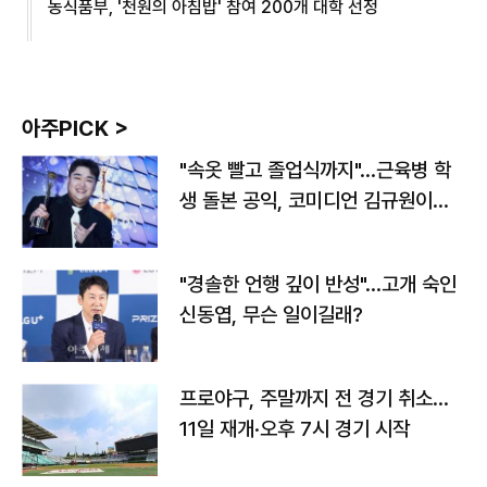
농식품부, '천원의 아침밥' 참여 200개 대학 선정
아주PICK >
"속옷 빨고 졸업식까지"…근육병 학
생 돌본 공익, 코미디언 김규원이었
다
"경솔한 언행 깊이 반성"…고개 숙인
신동엽, 무슨 일이길래?
프로야구, 주말까지 전 경기 취소…
11일 재개·오후 7시 경기 시작