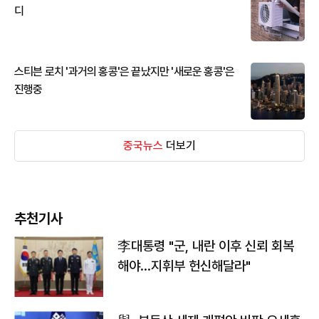
디
스티븐 로치 '과거의 홍콩'은 끝났지만 '새로운 홍콩'은
진행중
중국뉴스
더보기
추천기사
李대통령 "군, 내란 이후 신뢰 회복
해야…지휘부 헌신해달라"