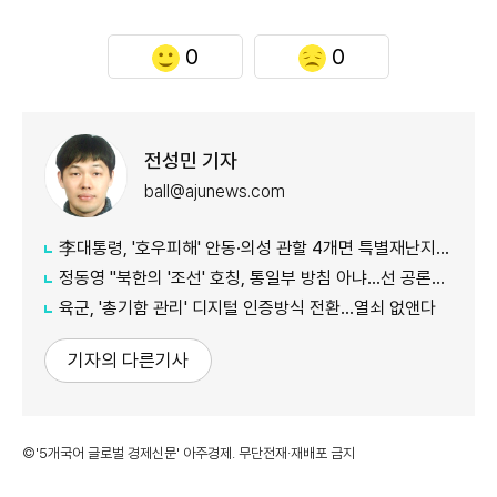
0
0
전성민 기자
ball@ajunews.com
李대통령, '호우피해' 안동·의성 관할 4개면 특별재난지역 선포
정동영 "북한의 '조선' 호칭, 통일부 방침 아냐...선 공론화 먼저"
육군, '총기함 관리' 디지털 인증방식 전환…열쇠 없앤다
기자의 다른기사
©'5개국어 글로벌 경제신문' 아주경제. 무단전재·재배포 금지