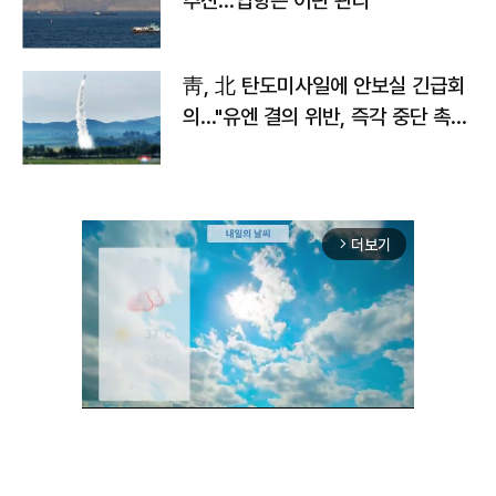
추진…입항은 이란 관리
靑, 北 탄도미사일에 안보실 긴급회
의…"유엔 결의 위반, 즉각 중단 촉
구"
더보기
arrow_forward_ios
Unmute