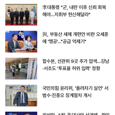
李대통령 "군, 내란 이후 신뢰 회복
해야…지휘부 헌신해달라"
與, 부동산 세제 개편안 비판 오세훈
에 '맹공'…"공급 억제기"
합수본, 선관위 9곳 추가 압색…강남
·서초도 '투표율 허위 입력' 정황
국민의힘 윤리위, '돌려차기 실언' 서
범수·진종오 징계절차 개시