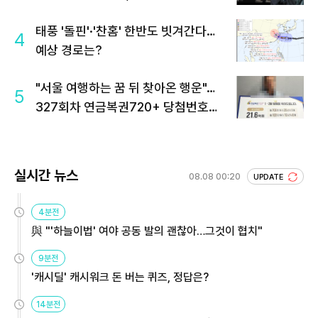
태풍 '돌핀'·'찬홈' 한반도 빗겨간다…
4
예상 경로는?
"서울 여행하는 꿈 뒤 찾아온 행운"…
5
327회차 연금복권720+ 당첨번호조
회 주목
실시간 뉴스
08.08 00:20
UPDATE
4분전
與 "'하늘이법' 여야 공동 발의 괜찮아…그것이 협치"
9분전
'캐시딜' 캐시워크 돈 버는 퀴즈, 정답은?
14분전