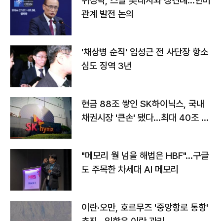
위성락, 스틸 美대사와 상견례…한미
관계 발전 논의
'채상병 순직' 임성근 전 사단장 항소
심도 징역 3년
현금 88조 쌓인 SK하이닉스, 국내
채권시장 '큰손' 됐다…최대 40조 투
자
"메모리 월 넘을 해법은 HBF"…구글
도 주목한 차세대 AI 메모리
이란·오만, 호르무즈 '중앙항로 통항'