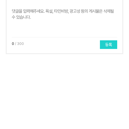
0
/ 300
등록