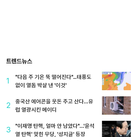
트렌드뉴스
"다음 주 기온 뚝 떨어진다"…태풍도
1
없이 열돔 박살 낸 '이것'
중국산 에어콘을 웃돈 주고 산다...유
2
럽 열광시킨 메이디
"이재명 탄핵, 얼마 안 남았다"...'윤석
3
열 탄핵' 맞힌 무당, '성지글' 등장