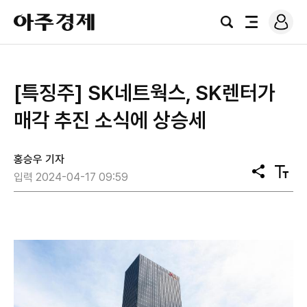
로
아
그
검
전
주
인
색
체
경
메
제
뉴
[특징주] SK네트웍스, SK렌터가
매각 추진 소식에 상승세
홍승우 기자
공
텍
입력 2024-04-17 09:59
유
스
트
크
기