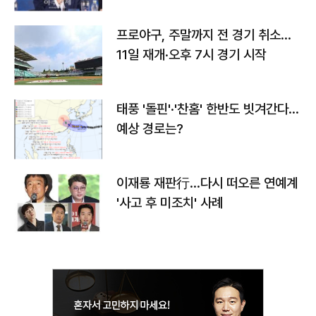
프로야구, 주말까지 전 경기 취소…
11일 재개·오후 7시 경기 시작
태풍 '돌핀'·'찬홈' 한반도 빗겨간다…
예상 경로는?
이재룡 재판行…다시 떠오른 연예계
'사고 후 미조치' 사례