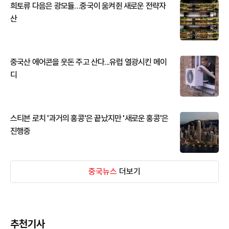
희토류 다음은 광모듈…중국이 움켜쥔 새로운 전략자
산
중국산 에어콘을 웃돈 주고 산다...유럽 열광시킨 메이
디
스티븐 로치 '과거의 홍콩'은 끝났지만 '새로운 홍콩'은
진행중
중국뉴스
더보기
추천기사