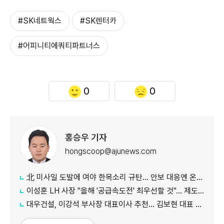
#SK네트웍스
#SK렌터카
#어피니티에쿼티파트너스
0
0
홍승우 기자
hongscoop@ajunews.com
北 미사일 도발에 여야 한목소리 규탄… 안보 대응엔 온도차
이성훈 LH 사장 "올해 '공급속도전' 최우선할 것"… 제도 개선·직원 참여 독려
대우건설, 이강석 부사장 대표이사 추천… 김보현 대표 용퇴