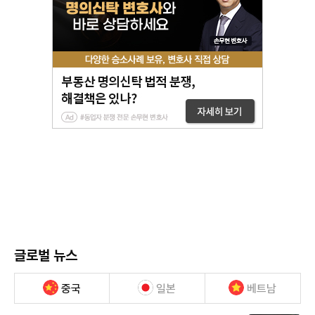
글로벌 뉴스
중국
일본
베트남