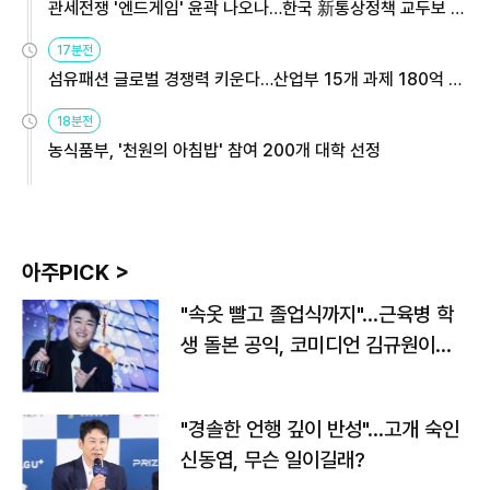
관세전쟁 '엔드게임' 윤곽 나오나…한국 新통상정책 교두보 활
용해야
17분전
섬유패션 글로벌 경쟁력 키운다…산업부 15개 과제 180억 지
원
18분전
농식품부, '천원의 아침밥' 참여 200개 대학 선정
아주PICK >
"속옷 빨고 졸업식까지"…근육병 학
생 돌본 공익, 코미디언 김규원이었
다
"경솔한 언행 깊이 반성"…고개 숙인
신동엽, 무슨 일이길래?