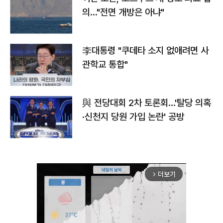
의…"전면 개방은 아냐"
李대통령 "쿠데타 소지 없애려면 사
관학교 통합"
與 전당대회 2차 토론회…'탈당 의혹
·신천지 당원 가입 논란' 공방
더보기
arrow_forward_ios