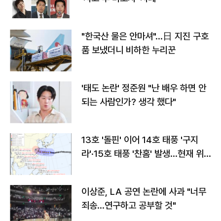
"한국산 물은 안마셔"…日 지진 구호
품 보냈더니 비하한 누리꾼
'태도 논란' 정준원 "난 배우 하면 안
되는 사람인가? 생각 했다"
13호 '돌핀' 이어 14호 태풍 '구지
라'·15호 태풍 '찬홈' 발생…현재 위
치와 이동경로는?
이상준, LA 공연 논란에 사과 "너무
죄송…연구하고 공부할 것"