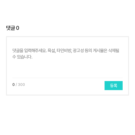
댓글
0
0
/ 300
등록