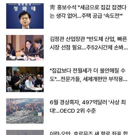
靑 홍보수석 "세금으로 집값 잡겠다
는 생각 없어…주택 공급 '속도전'"
김정관 산업장관 "반도체 산업, 빠른
시장 선점 필요…주52시간제 손봐
야"
"집값보다 전월세가 더 불안해질 수
도"…전문가들, 세제개편안 부작용
우려
6월 경상흑자, 497억달러 '사상 최
대'…OECD 2위 수준
이란·오만, 호르무즈 새 항로 좌표 합