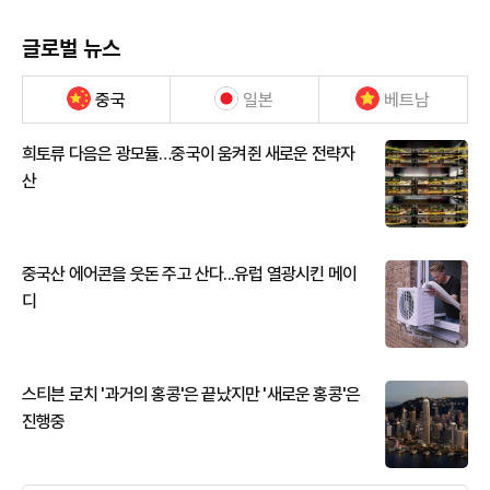
글로벌 뉴스
중국
일본
베트남
희토류 다음은 광모듈…중국이 움켜쥔 새로운 전략자
산
중국산 에어콘을 웃돈 주고 산다...유럽 열광시킨 메이
디
스티븐 로치 '과거의 홍콩'은 끝났지만 '새로운 홍콩'은
진행중