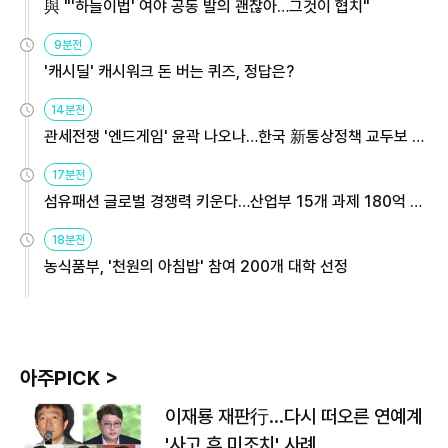
與 "'하늘이법' 여야 공동 발의 괜찮아…그것이 협치"
9분전
'캐시딜' 캐시워크 돈 버는 퀴즈, 정답은?
14분전
관세전쟁 '엔드게임' 윤곽 나오나…한국 新통상정책 교두보 활
용해야
17분전
섬유패션 글로벌 경쟁력 키운다…산업부 15개 과제 180억 지
원
18분전
농식품부, '천원의 아침밥' 참여 200개 대학 선정
아주PICK >
이재룡 재판行…다시 떠오른 연예계
'사고 후 미조치' 사례