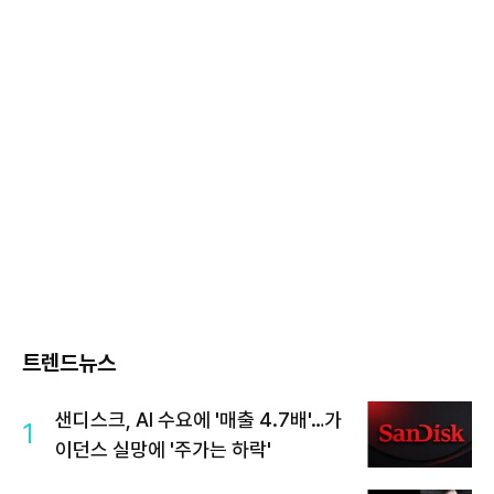
트렌드뉴스
샌디스크, AI 수요에 '매출 4.7배'…가
1
이던스 실망에 '주가는 하락'