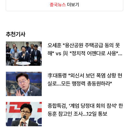
중국뉴스
더보기
추천기사
오세훈 "용산공원 주택공급 동의 못
해" vs 與 "정치적 어젠다로 사용"
맞불
李대통령 "외신서 보던 폭염 상황 현
실로…모든 행정력 총동원하라"
종합특검, '계엄 당정대 회의 참석' 한
동훈 참고인 조사...12일 통보