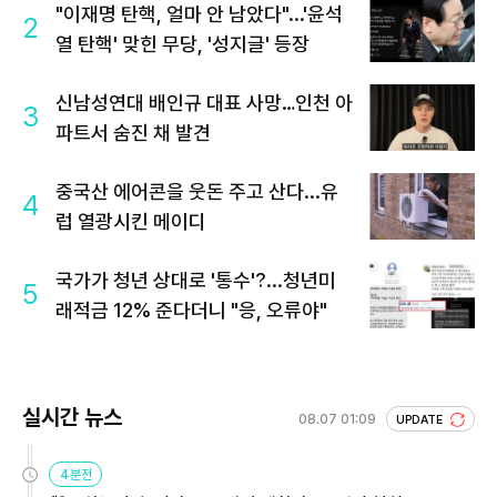
"이재명 탄핵, 얼마 안 남았다"...'윤석
2
열 탄핵' 맞힌 무당, '성지글' 등장
신남성연대 배인규 대표 사망…인천 아
3
파트서 숨진 채 발견
중국산 에어콘을 웃돈 주고 산다...유
4
럽 열광시킨 메이디
국가가 청년 상대로 '통수'?...청년미
5
래적금 12% 준다더니 "응, 오류야"
실시간 뉴스
08.07 01:09
UPDATE
4분전