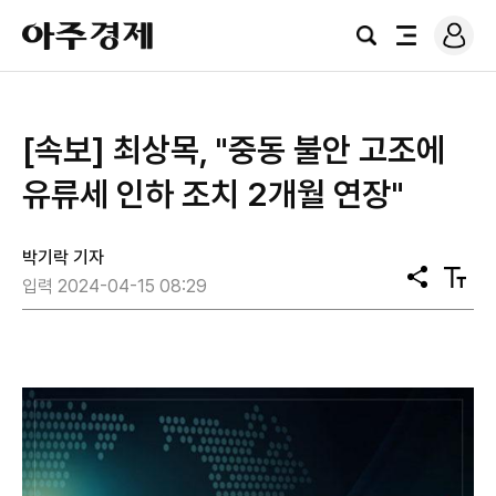
로
아
그
검
전
주
인
색
체
경
메
제
뉴
[속보] 최상목, "중동 불안 고조에
유류세 인하 조치 2개월 연장"
박기락 기자
공
텍
입력 2024-04-15 08:29
유
스
트
크
기