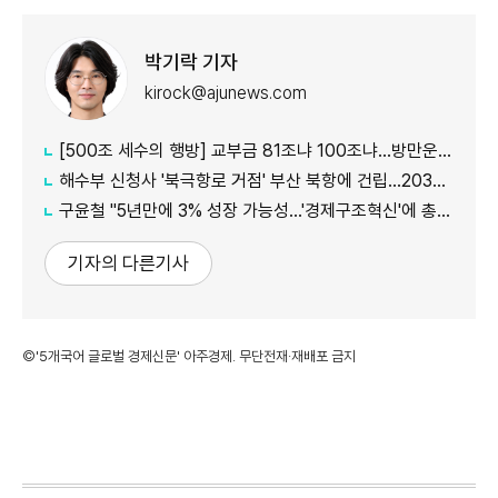
박기락 기자
kirock@ajunews.com
[500조 세수의 행방] 교부금 81조냐 100조냐…방만운용 논란 속 산정체계 도마에
해수부 신청사 '북극항로 거점' 부산 북항에 건립…2030년 완공
구윤철 "5년만에 3% 성장 가능성…'경제구조혁신'에 총력"
기자의 다른기사
©'5개국어 글로벌 경제신문' 아주경제. 무단전재·재배포 금지