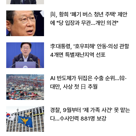
與, 황희 '폐기 버스 청년 주택' 제안
에 "당 입장과 무관…개인 의견"
李대통령, '호우피해' 안동·의성 관할
4개면 특별재난지역 선포
AI 반도체가 뒤집은 수출 순위…韓·
대만, 사상 첫 日 추월
경찰, 9월부터 '제 가족 사건' 못 맡는
다…수사인력 881명 보강