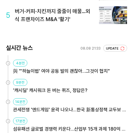
회 주목
버거·커피·치킨까지 줄줄이 매물…외
5
식 프랜차이즈 M&A '활기'
실시간 뉴스
08.08 21:33
UPDATE
4분전
與 "'하늘이법' 여야 공동 발의 괜찮아…그것이 협치"
9분전
'캐시딜' 캐시워크 돈 버는 퀴즈, 정답은?
14분전
관세전쟁 '엔드게임' 윤곽 나오나…한국 新통상정책 교두보 활
용해야
17분전
섬유패션 글로벌 경쟁력 키운다…산업부 15개 과제 180억 지