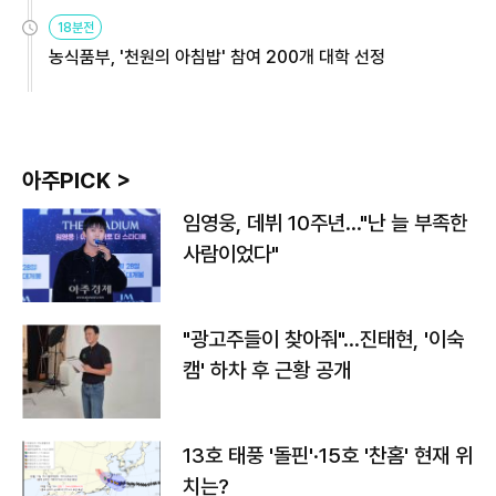
원
18분전
농식품부, '천원의 아침밥' 참여 200개 대학 선정
아주PICK >
임영웅, 데뷔 10주년…"난 늘 부족한
사람이었다"
"광고주들이 찾아줘"…진태현, '이숙
캠' 하차 후 근황 공개
13호 태풍 '돌핀'·15호 '찬홈' 현재 위
치는?