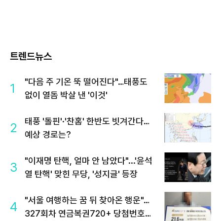
트렌드뉴스
"다음 주 기온 뚝 떨어진다"…태풍도
1
없이 열돔 박살 낸 '이것'
태풍 '돌핀'·'찬홈' 한반도 빗겨간다…
2
예상 경로는?
"이재명 탄핵, 얼마 안 남았다"...'윤석
3
열 탄핵' 맞힌 무당, '성지글' 등장
"서울 여행하는 꿈 뒤 찾아온 행운"…
4
327회차 연금복권720+ 당첨번호조