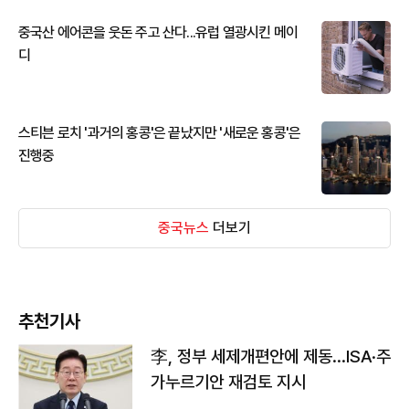
중국산 에어콘을 웃돈 주고 산다...유럽 열광시킨 메이
디
스티븐 로치 '과거의 홍콩'은 끝났지만 '새로운 홍콩'은
진행중
중국뉴스
더보기
추천기사
李, 정부 세제개편안에 제동…ISA·주
가누르기안 재검토 지시