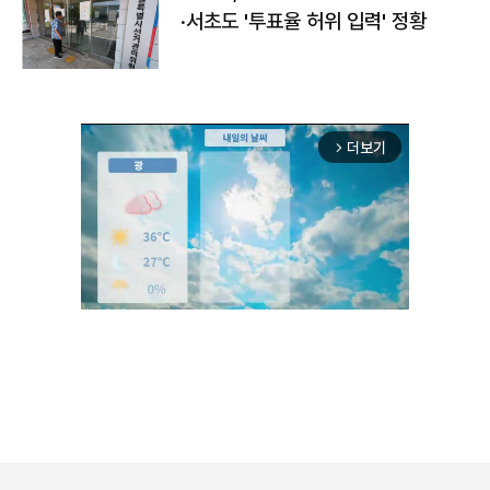
·서초도 '투표율 허위 입력' 정황
더보기
arrow_forward_ios
Unmute