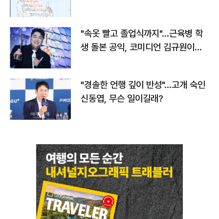
"속옷 빨고 졸업식까지"…근육병 학
생 돌본 공익, 코미디언 김규원이었
다
"경솔한 언행 깊이 반성"…고개 숙인
신동엽, 무슨 일이길래?