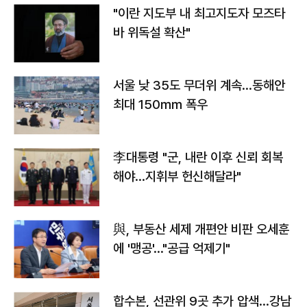
"이란 지도부 내 최고지도자 모즈타
바 위독설 확산"
서울 낮 35도 무더위 계속…동해안
최대 150㎜ 폭우
李대통령 "군, 내란 이후 신뢰 회복
해야…지휘부 헌신해달라"
與, 부동산 세제 개편안 비판 오세훈
에 '맹공'…"공급 억제기"
합수본, 선관위 9곳 추가 압색…강남