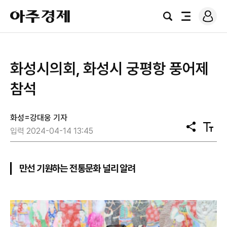
로
아
그
검
전
주
인
색
체
경
메
제
뉴
화성시의회, 화성시 궁평항 풍어제
참석
화성=강대웅 기자
공
텍
입력 2024-04-14 13:45
유
스
트
크
기
만선 기원하는 전통문화 널리 알려