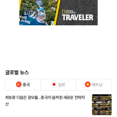
글로벌 뉴스
중국
일본
베트남
희토류 다음은 광모듈…중국이 움켜쥔 새로운 전략자
산